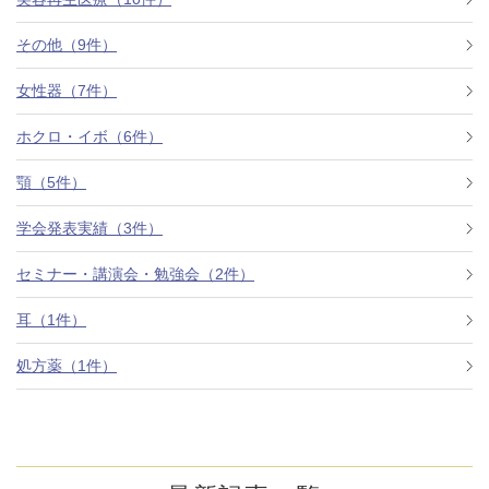
その他（9件）
アフターケア
オンライン診療
女性器（7件）
ホクロ・イボ（6件）
よくあるご質問
顎（5件）
学会発表実績（3件）
美容ブログ
セミナー・講演会・勉強会（2件）
オンラインショップ
耳（1件）
処方薬（1件）
LINE予約
WEB予約