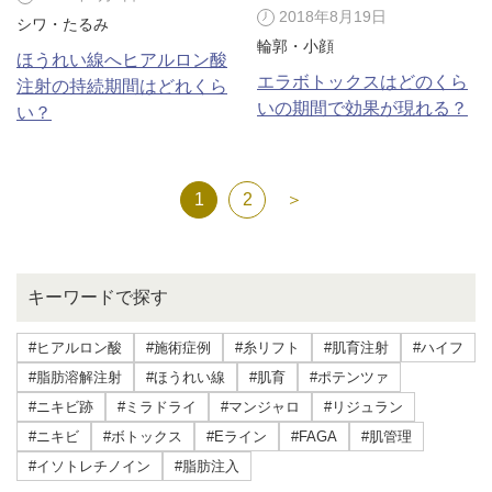
2018年8月19日
シワ・たるみ
輪郭・小顔
ほうれい線へヒアルロン酸
エラボトックスはどのくら
注射の持続期間はどれくら
いの期間で効果が現れる？
い？
1
2
＞
キーワードで探す
#ヒアルロン酸
#施術症例
#糸リフト
#肌育注射
#ハイフ
#脂肪溶解注射
#ほうれい線
#肌育
#ポテンツァ
#ニキビ跡
#ミラドライ
#マンジャロ
#リジュラン
#ニキビ
#ボトックス
#Eライン
#FAGA
#肌管理
#イソトレチノイン
#脂肪注入