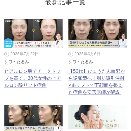
最新記事一覧
2026年7月22日
2026年6月6日
シワ・たるみ
シワ・たるみ
ヒアルロン酸でチークトッ
【50代】ひょうたん輪郭か
プを高く。30代女性のヒア
ら逆卵型へ｜脂肪吸引注射
ルロン酸リフト症例
×糸リフトで下顔面を整え
た症例を安形医師が解説
公式SNS
井畑 峰紀 医師
安形省吾 医師