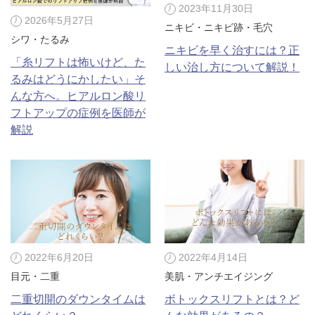
2023年11月30日
2026年5月27日
ニキビ・ニキビ跡・毛穴
シワ・たるみ
ニキビを早く治すには？正
「糸リフトは怖いけど、た
しい治し方について解説！
るみはどうにかしたい」そ
んな方へ。ヒアルロン酸リ
フトアップの症例を医師が
解説
2022年6月20日
2022年4月14日
目元・二重
美肌・アンチエイジング
二重切開のダウンタイムは
ボトックスリフトとは？ど