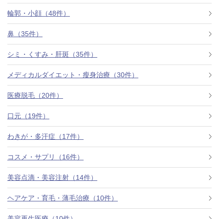
料金一覧
輪郭・小顔（48件）
施術症例
鼻（35件）
シミ・くすみ・肝斑（35件）
初めての方へ
メディカルダイエット・瘦身治療（30件）
医療脱毛（20件）
お悩みで探す
施術メニュー
口元（19件）
わきが・多汗症（17件）
医師の
コスメ・サプリ（16件）
医師紹介
スケジュール
美容点滴・美容注射（14件）
予約方法に
ヘアケア・育毛・薄毛治療（10件）
アクセス
ついて
西梅田から徒歩2分
美容再生医療（10件）