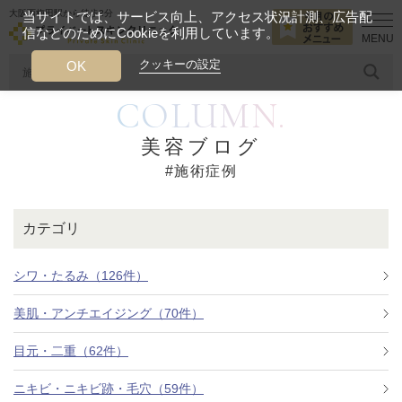
大阪西梅田駅から徒歩2分
当サイトでは、サービス向上、アクセス状況計測、広告配
信などのためにCookieを利用しています。
HOME
施術症例
クッキーの設定
OK
COLUMN.
人気のワード
糸リフト
ヒアルロン酸
リジュランアイ
頭皮
美容ブログ
#施術症例
今月のおすすめメニュー
当クリニック月替わりのおすすめのメニュー
カテゴリ
プライベートスキンクリニックが
選ばれる理由
シワ・たるみ（126件）
美肌・アンチエイジング（70件）
クリニックについて
目元・二重（62件）
ニキビ・ニキビ跡・毛穴（59件）