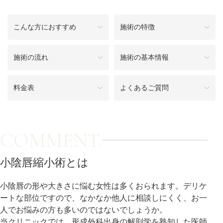
料金一覧
こんな方におすすめ
施術の特徴
施術症例
施術の流れ
施術の基本情報
初めての方へ
料金表
よくあるご質問
お悩みで探す
施術メニュー
COMMENT.
医師の
小陰唇縮小術とは
医師紹介
スケジュール
小陰唇の形や大きさに悩む女性は多くおられます。デリケ
ートな部位ですので、なかなか他人に相談しにくく、お一
予約方法に
アクセス
人でお悩みの方も多いのではないでしょうか。
ついて
西梅田から徒歩2分
当クリニックでは、形成外科出身の解剖学を熟知した医師