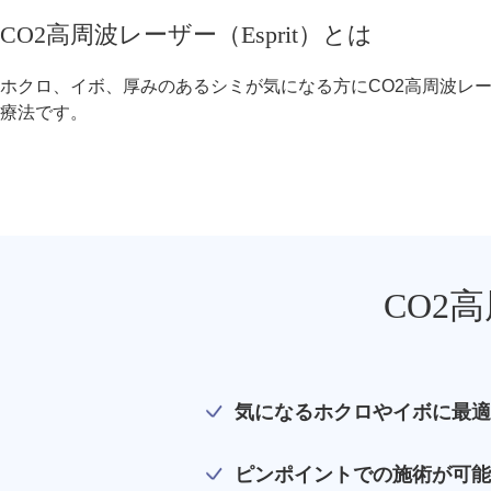
療法）
CO2高周波レーザー（Esprit）とは
ジャルプロスーパーハイドロ
ホクロ、イボ、厚みのあるシミが気になる方にCO2高周波レ
療法です。
ルメッカ
シミ取りレーザー（Q-YAGレーザー）
ハイドラフェイシャル
ミラノリピールボディ
CO2
CO2高周波レーザー（Esprit）
脂肪由来幹細胞点滴
気になるホクロやイボに最適
美脚（ふくらはぎ）ボトックス
ピンポイントでの施術が可能