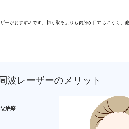
ジュベルック（Juvelook）
トXC）
プロファイロ
プルリア
ーザーがおすすめです。切り取るよりも傷跡が目立ちにくく、
レーザートーニング（メドライトC6）
IPL光治療
美白内服薬 シナール・トラネキサム酸
トレチノ
ヴェルベットスキン
ヴァンパ
ケミカルピーリング
イソトレ
高周波レーザーのメリット
電気焼灼器（モノポーラー）
真皮線維
サクセンダ・リベルサス
痩美茶
な治療
脂肪溶解注射（メソセラピー）
ダイエッ