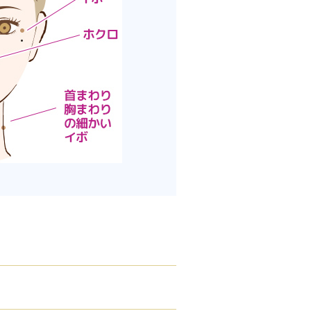
腋臭）手術
毛治療（FAGA）
手術
ス包茎術
滴
（トラネキサム酸）
注射
肌荒れ点滴
ピル