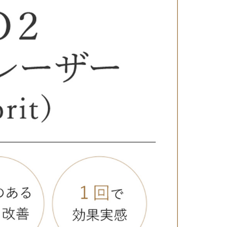
療
コスメ・サプリ
クリニック専売のスキンケアやなど
ーク（後天性眼瞼下垂の点眼治療）
法
問
取り（経結膜的下眼瞼脱脂術）
法
（眉下リフト）
手術
ーゼ（隆鼻術）
術（鼻尖縮小術）
脂肪溶解注射