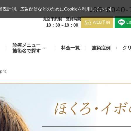
06-6940-
況計測、広告配信などのためにCookieを利用しています。
完全予約制・受付時間
WEB予約
L
10：30～19：00
診療メニュー
料金一覧
施術症例
ク
施術名で探す
梅田クリニッ
デンシティ
医療ハイ
rit）
のお悩み
身体のお悩み
マッサージピール（コラーゲンピール）
テスリフト
医師紹介
メディカルダイエット・痩身治
チエイジング
療
アンカーX
糸リフト
アクセス
脂肪溶解注射など
み・肝斑
わきが・多汗症
リジュラン注射（高濃度サーモン注射）
貴族フィ
予約方法
など豊富な施術で治療
切らない施術もご用意
バッカルファット除去術（頬脂肪除去術）
ショッピ