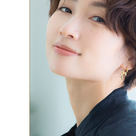
鼻
ニキビ・ニ
ナチュラルな美鼻を実現
ニキビ跡・毛穴の
スキンボトックス（マイクロボトックス）
輪郭・小顔
ほくろ・イ
涙袋ヒアルロン酸注射
切らない施術や顔に傷が残りにくい施術など
一人ひとりにあっ
脂肪注入
口元
美容再生医
ふっくら唇、自然な口元を実現
グラマラスライン形成（タレ目形成）
お肌の若返りを目
顎
目尻切開法
理想のフェイスラインに
上眼瞼たるみ取り
ヒアルロン酸注射（鼻）
小鼻縮小整形術（鼻翼縮小術）
切らない小鼻縮小術