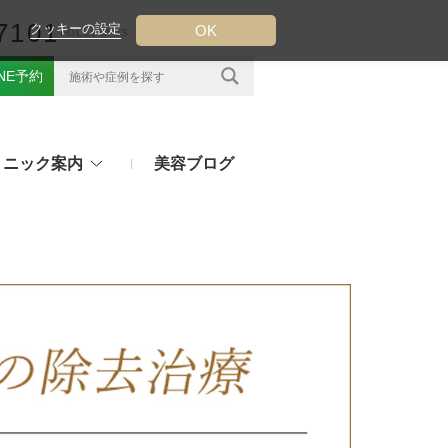
7101
クッキーの設定
OK
FOLLOW US
INE予約
リニック案内
美容ブログ
クについて
フ（ウルトラフォーマーMPT）
その他のお悩み
（TESS LIFT）
注射・点滴治療
プラセンタ注射、白玉点滴など
（スレッドリフト）
処方薬
ラー
アフターピルや美白内服薬など
ングリフト（ウルトラVリフト）