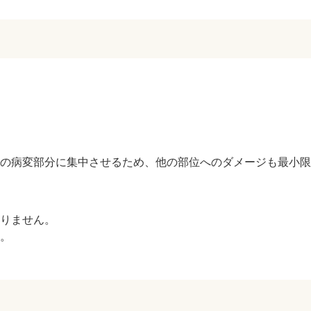
ZO SKIN HEALTH（ゼオスキンヘルス）
ナノメッ
の病変部分に集中させるため、他の部位へのダメージも最小限
りません。
。