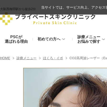
当サイトでは、サービス向上、アクセス状
大阪西梅田駅から徒歩2分
PSCが
診療メニュー
初めての方へ
選ばれる理由
お悩みで探す
施術の流れ
ヒアルロン酸リフト
HOME
診療メニュー
ほくろ・イボ
CO2高周波レーザー（Esp
顔のお悩み
肌
モフィウス8
初診時のお持物
シワ・たるみ
美肌・アン
ヒアルロン酸やハイフ、糸リフトなど
医療の力で美肌へ
VOVリフト
お支払いについて
目元・二重
シミ・くす
ボトックス注射（シワ）
埋没法から切開法まで
レーザーや光治療
スネコス注射