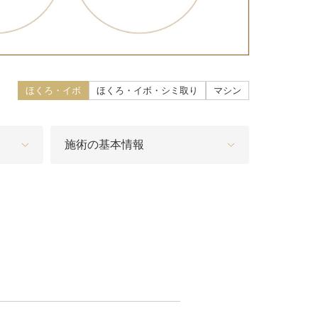
こ）ヒアルロン酸注入
core（ファットエックスコア）
ほくろ・イボ
ほくろ・イボ・シミ取り
マシン
ン酸注射（唇）
リップ
施術の基本情報
プ（顎）
ァ（POTENZA）
（MPガン）
膚再生（多血小板血漿）療法
イブ（ジュビダームビスタ®ボライ