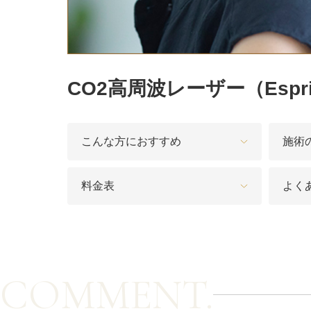
カベリン（カベルライン・Kabelline）
こめかみのヒアルロン酸注射
CO2高周波レーザー（Espri
チンセラプラス（Cincelar+）
ボトックス注射（ガミースマイル・口角アッ
プ）
こんな方におすすめ
施術
人中短縮ボトックス
料金表
よく
クレヴィエル注入
ダーマペン4
ケアシス
COMMENT.
ACRS療法（自己血サイトカインリッチ注入