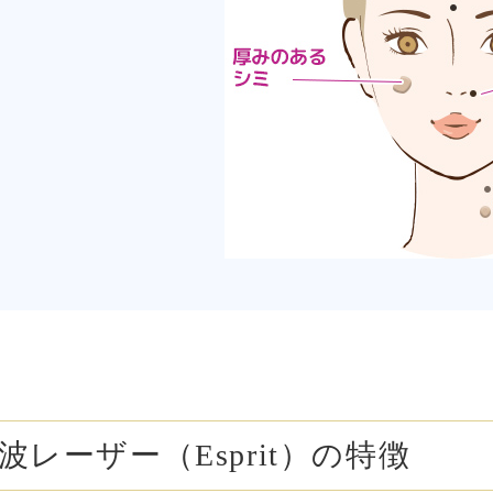
ボトックス注射 （多汗症）
わきが（
女性医療脱毛
女性の薄
乳輪縮小術
陥没乳頭
小陰唇縮小術
クリトリ
白玉点滴（グルタチオン）
NMN点
サイトカイン（ベビースキン）点滴
美白点滴
肩こりボトックス
ニンニク
若返り（アンチエイジング）点滴
ニキビ・
高濃度ビタミンC点滴
アフター
波レーザー（Esprit）の特徴