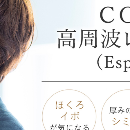
オンライン診
キビ跡・毛穴
医療脱毛
悩みを改善
医師による肌診断でマシンを使い分け
ヒアルロニダーゼ
アップニ
アフターケア
ボ
ヘアケア・育毛・薄毛治療
二重切開法
二重埋没
た治療をご提案
内服治療や頭皮注射など
よくあるご質
切らない眼瞼下垂（埋没法）手術
下瞼脂肪
療
豊胸・バスト
指す再生医療
上瞼脂肪除去
経験豊富な形成外科出身医師による丁寧な施術
目頭切開
女性器
下眼瞼たるみ取り
眉下切開
デリケートなお悩みもお気軽にご相談ください
二重糸とり手術
眼瞼下垂
耳
切らない・糸だけでつくる美鼻整形！
鼻プロテ
ピアスの穴あけもお任せください
耳介軟骨移植（鼻）
鼻尖形成
切らない鼻尖形成術
だんご鼻