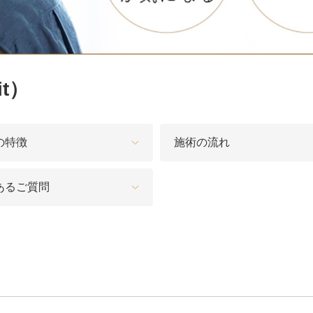
脂肪吸引注射
額（おで
頬のヒアルロン酸注射
FatX 
t）
エラボトックス注射
ヒアルロ
Cカールリップ
スマイル
の特徴
施術の流れ
ヒアルロン酸注入（顎）
Vシェイ
あるご質問
プロテーゼ手術（顎）
ポテンツ
ベビーコラーゲン
メソガン
水光注射
PRP皮
スキンバ