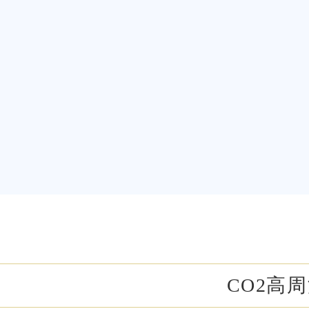
ミラドライ
ジェントルマックスプロプラス
頭皮注射
乳頭縮小術
ピアスの穴あけ
エクソソーム点滴
プラセンタ注射
疲労回復点滴
アレルギー点滴
CO2高周