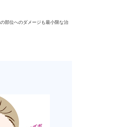
ル デンシファイ
他の部位へのダメージも最小限な治
（Forma α）
イン・ハイドロキノン療法
イアフェイシャル
チノイン（ニキビ治療薬）
芽細胞移植術
ト点滴（脂肪燃焼）