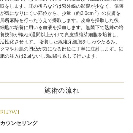
取をします。耳の後ろなどは紫外線の影響が少なく、傷跡
2
が気になりにくい部位から、少量（約2.0cm
）の皮膚を
局所麻酔を行ったうえで採取します。皮膚を採取した後、
細胞の培養に用いる血液を採血します。無菌下で熟練の培
養技師が概ね6週間以上かけて真皮繊維芽細胞を培養し、
活性化させます。 培養した線維芽細胞をしわやたるみ、
クマやお肌の凹凸が気になる部位に丁寧に注射します。細
胞の注入は2回ないし3回繰り返して行います。
施術の流れ
FLOW.1
カウンセリング