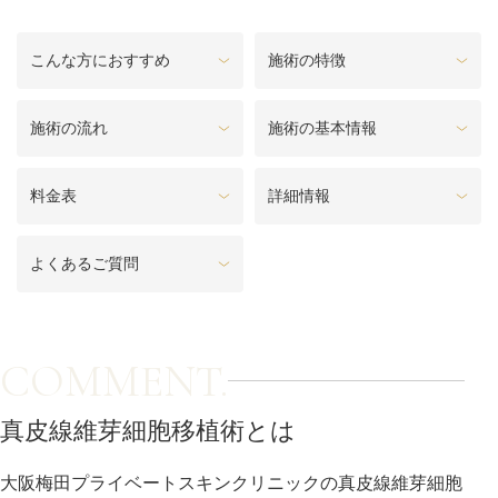
料金一覧
こんな方におすすめ
施術の特徴
施術症例
施術の流れ
施術の基本情報
初めての方へ
料金表
詳細情報
お悩みで探す
施術メニュー
よくあるご質問
医師の
医師紹介
COMMENT.
スケジュール
真皮線維芽細胞移植術とは
予約方法に
アクセス
ついて
西梅田から徒歩2分
大阪梅田プライベートスキンクリニックの真皮線維芽細胞