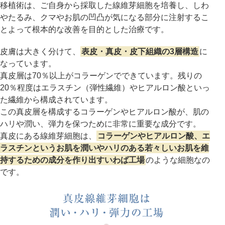
移植術は、ご自身から採取した線維芽細胞を培養し、しわ
やたるみ、クマやお肌の凹凸が気になる部分に注射するこ
アフターケア
オンライン診療
とよって根本的な改善を目的とした治療です。
皮膚は大きく分けて、
表皮・真皮・皮下組織の3層構造
に
なっています。
よくあるご質問
真皮層は70％以上がコラーゲンでできています。残りの
20％程度はエラスチン（弾性繊維）やヒアルロン酸といっ
た繊維から構成されています。
美容ブログ
この真皮層を構成するコラーゲンやヒアルロン酸が、肌の
ハリや潤い、弾力を保つために非常に重要な成分です。
真皮にある線維芽細胞は、
コラーゲンやヒアルロン酸、エ
オンラインショップ
ラスチンというお肌を潤いやハリのある若々しいお肌を維
持するための成分を作り出すいわば工場
のような細胞なの
です。
LINE予約
WEB予約