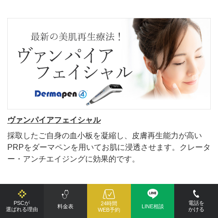
ヴァンパイアフェイシャル
採取したご自身の血小板を凝縮し、皮膚再生能力が高い
PRPをダーマペンを用いてお肌に浸透させます。クレータ
ー・アンチエイジングに効果的です。
PSCが
電話を
24時間
関連施術
料金表
LINE相談
選ばれる理由
かける
WEB予約