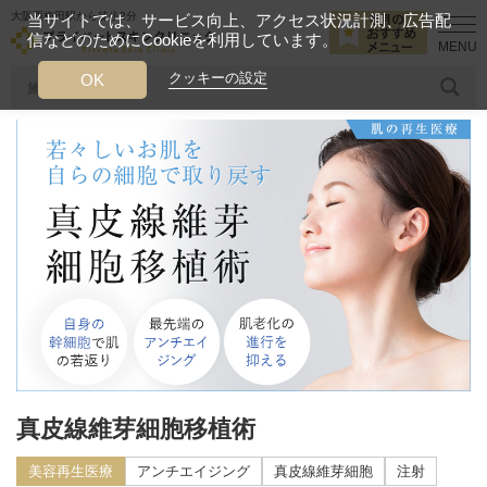
大阪西梅田駅から徒歩2分
当サイトでは、サービス向上、アクセス状況計測、広告配
信などのためにCookieを利用しています。
HOME
診療メニュー
美容再生医療
真皮線維芽細胞移植術
クッキーの設定
OK
人気のワード
糸リフト
ヒアルロン酸
リジュランアイ
頭皮
今月のおすすめメニュー
当クリニック月替わりのおすすめのメニュー
プライベートスキンクリニックが
選ばれる理由
クリニックについて
真皮線維芽細胞移植術
美容再生医療
アンチエイジング
真皮線維芽細胞
注射