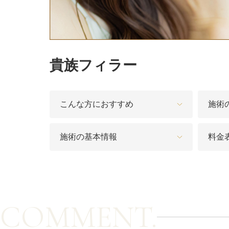
カベリン（カベルライン・Kabelline）
こめかみのヒアルロン酸注射
貴族フィラー
チンセラプラス（Cincelar+）
ボトックス注射（ガミースマイル・口角アッ
プ）
こんな方におすすめ
施術
人中短縮ボトックス
施術の基本情報
料金
クレヴィエル注入
ダーマペン4
ケアシス
COMMENT.
ACRS療法（自己血サイトカインリッチ注入