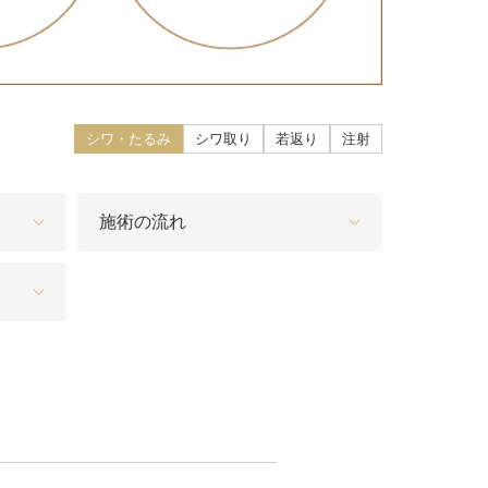
こ）ヒアルロン酸注入
core（ファットエックスコア）
シワ・たるみ
シワ取り
若返り
注射
ン酸注射（唇）
リップ
施術の流れ
プ（顎）
ァ（POTENZA）
（MPガン）
膚再生（多血小板血漿）療法
イブ（ジュビダームビスタ®ボライ