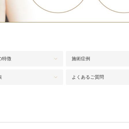
脂肪吸引注射
額（おで
頬のヒアルロン酸注射
FatX 
エラボトックス注射
ヒアルロ
Cカールリップ
スマイル
の特徴
施術症例
ヒアルロン酸注入（顎）
Vシェイ
表
よくあるご質問
プロテーゼ手術（顎）
ポテンツ
ベビーコラーゲン
メソガン
水光注射
PRP皮
スキンバ