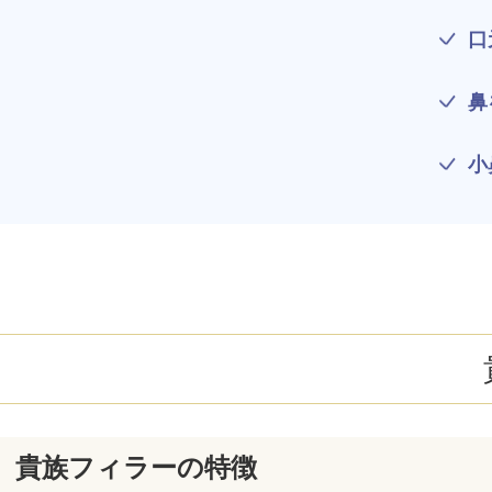
ミラドライ
口
ジェントルマックスプロプラス
鼻
頭皮注射
小
乳頭縮小術
ピアスの穴あけ
エクソソーム点滴
プラセンタ注射
疲労回復点滴
アレルギー点滴
貴族フィラーの特徴