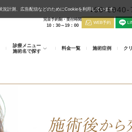
06-6940-
況計測、広告配信などのためにCookieを利用しています。
完全予約制・受付時間
WEB予約
L
10：30～19：00
診療メニュー
料金一覧
施術症例
ク
施術名で探す
梅田クリニッ
デンシティ
医療ハイ
のお悩み
身体のお悩み
マッサージピール（コラーゲンピール）
テスリフト
医師紹介
メディカルダイエット・痩身治
チエイジング
療
アンカーX
糸リフト
アクセス
脂肪溶解注射など
み・肝斑
わきが・多汗症
リジュラン注射（高濃度サーモン注射）
貴族フィ
予約方法
など豊富な施術で治療
切らない施術もご用意
バッカルファット除去術（頬脂肪除去術）
ショッピ