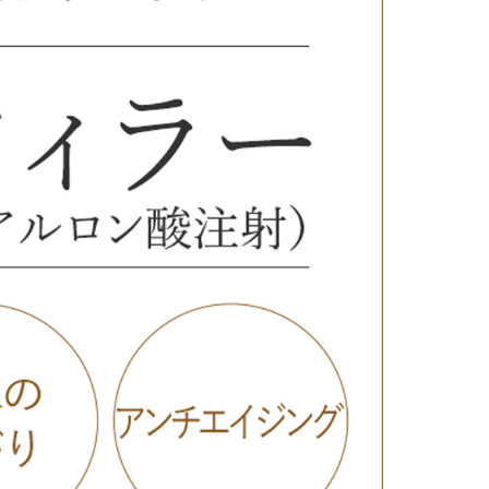
療
コスメ・サプリ
クリニック専売のスキンケアやなど
ーク（後天性眼瞼下垂の点眼治療）
法
問
取り（経結膜的下眼瞼脱脂術）
法
（眉下リフト）
手術
ーゼ（隆鼻術）
術（鼻尖縮小術）
脂肪溶解注射