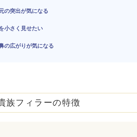
ボトックス注射 （多汗症）
わきが（
元の突出が気になる
女性医療脱毛
女性の薄
を小さく見せたい
乳輪縮小術
陥没乳頭
鼻の広がりが気になる
小陰唇縮小術
クリトリ
白玉点滴（グルタチオン）
NMN点
サイトカイン（ベビースキン）点滴
美白点滴
肩こりボトックス
ニンニク
貴族フィラーの特徴
若返り（アンチエイジング）点滴
ニキビ・
高濃度ビタミンC点滴
アフター