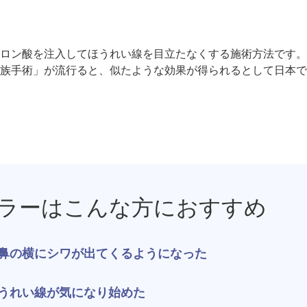
ジュベルック（Juvelook）
トXC）
プロファイロ
プルリア
ロン酸を注入してほうれい線を目立たなくする施術方法です。
貴族手術」が流行ると、似たような効果が得られるとして日本
レーザートーニング（メドライトC6）
IPL光治療
美白内服薬 シナール・トラネキサム酸
トレチノ
ヴェルベットスキン
ヴァンパ
ケミカルピーリング
イソトレ
ラーはこんな方におすすめ
電気焼灼器（モノポーラー）
真皮線維
サクセンダ・リベルサス
痩美茶
鼻の横にシワが出てくるようになった
脂肪溶解注射（メソセラピー）
ダイエッ
うれい線が気になり始めた