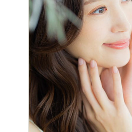
鼻
ニキビ・ニ
ナチュラルな美鼻を実現
ニキビ跡・毛穴の
スキンボトックス（マイクロボトックス）
輪郭・小顔
ほくろ・イ
涙袋ヒアルロン酸注射
切らない施術や顔に傷が残りにくい施術など
一人ひとりにあっ
脂肪注入
口元
美容再生医
ふっくら唇、自然な口元を実現
グラマラスライン形成（タレ目形成）
お肌の若返りを目
顎
目尻切開法
理想のフェイスラインに
上眼瞼たるみ取り
ヒアルロン酸注射（鼻）
小鼻縮小整形術（鼻翼縮小術）
切らない小鼻縮小術