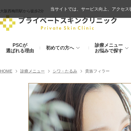
当サイトでは、サービス向上、アクセス状
大阪西梅田駅から徒歩2分
PSCが
診療メニュー
初めての方へ
選ばれる理由
お悩みで探す
施術の流れ
ヒアルロン酸リフト
HOME
診療メニュー
シワ・たるみ
貴族フィラー
顔のお悩み
肌
モフィウス8
初診時のお持物
シワ・たるみ
美肌・アン
ヒアルロン酸やハイフ、糸リフトなど
医療の力で美肌へ
VOVリフト
お支払いについて
目元・二重
シミ・くす
ボトックス注射（シワ）
埋没法から切開法まで
レーザーや光治療
スネコス注射