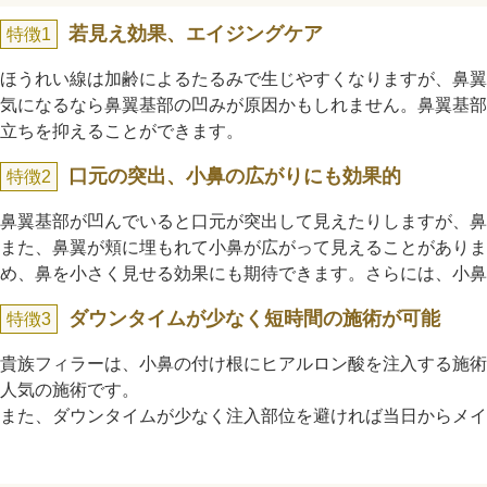
ガウディスキン（GAUDISKIN）
若見え効果、エイジングケア
特徴1
シスペラ（Cyspera）
ほうれい線は加齢によるたるみで生じやすくなりますが、鼻
気になるなら鼻翼基部の凹みが原因かもしれません。鼻翼基
立ちを抑えることができます。
口元の突出、小鼻の広がりにも効果的
特徴2
鼻翼基部が凹んでいると口元が突出して見えたりしますが、鼻
また、鼻翼が頬に埋もれて小鼻が広がって見えることがあり
め、鼻を小さく見せる効果にも期待できます。さらには、小鼻
ダウンタイムが少なく短時間の施術が可能
特徴3
貴族フィラーは、小鼻の付け根にヒアルロン酸を注入する施術
人気の施術です。
また、ダウンタイムが少なく注入部位を避ければ当日からメイ