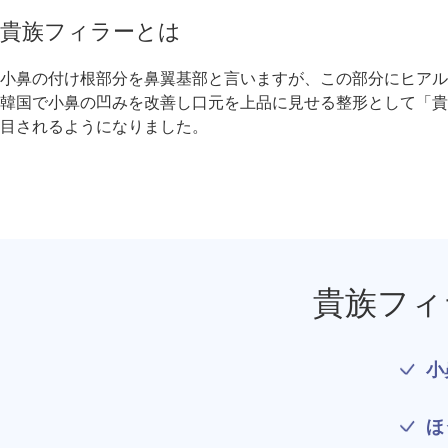
療法）
貴族フィラーとは
ジャルプロスーパーハイドロ
小鼻の付け根部分を鼻翼基部と言いますが、この部分にヒアル
韓国で小鼻の凹みを改善し口元を上品に見せる整形として「
ルメッカ
目されるようになりました。
シミ取りレーザー（Q-YAGレーザー）
ハイドラフェイシャル
ミラノリピールボディ
貴族フィ
CO2高周波レーザー（Esprit）
脂肪由来幹細胞点滴
小
美脚（ふくらはぎ）ボトックス
ほ