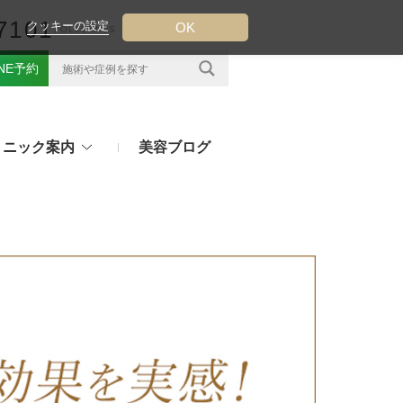
7101
クッキーの設定
OK
FOLLOW US
INE予約
リニック案内
美容ブログ
クについて
フ（ウルトラフォーマーMPT）
その他のお悩み
（TESS LIFT）
注射・点滴治療
プラセンタ注射、白玉点滴など
（スレッドリフト）
処方薬
ラー
アフターピルや美白内服薬など
ングリフト（ウルトラVリフト）