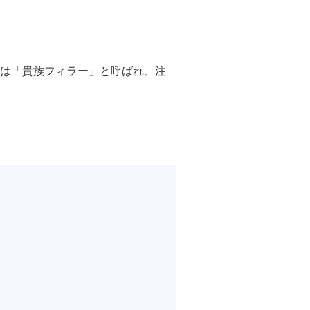
ル デンシファイ
では「貴族フィラー」と呼ばれ、注
（Forma α）
イン・ハイドロキノン療法
イアフェイシャル
チノイン（ニキビ治療薬）
芽細胞移植術
ト点滴（脂肪燃焼）