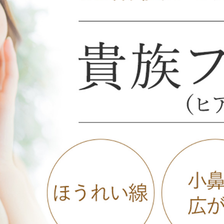
オンライン診
キビ跡・毛穴
医療脱毛
悩みを改善
医師による肌診断でマシンを使い分け
ヒアルロニダーゼ
アップニ
アフターケア
ボ
ヘアケア・育毛・薄毛治療
二重切開法
二重埋没
た治療をご提案
内服治療や頭皮注射など
よくあるご質
切らない眼瞼下垂（埋没法）手術
下瞼脂肪
療
豊胸・バスト
指す再生医療
上瞼脂肪除去
経験豊富な形成外科出身医師による丁寧な施術
目頭切開
女性器
下眼瞼たるみ取り
眉下切開
デリケートなお悩みもお気軽にご相談ください
二重糸とり手術
眼瞼下垂
耳
切らない・糸だけでつくる美鼻整形！
鼻プロテ
ピアスの穴あけもお任せください
耳介軟骨移植（鼻）
鼻尖形成
切らない鼻尖形成術
だんご鼻