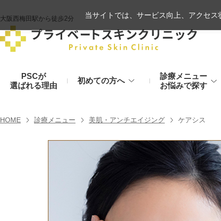
当サイトでは、サービス向上、アクセス状
大阪西梅田駅から徒歩2分
PSCが
診療メニュー
初めての方へ
選ばれる理由
お悩みで探す
施術の流れ
ヒアルロン酸リフト
HOME
診療メニュー
美肌・アンチエイジング
ケアシス
顔のお悩み
肌
モフィウス8
初診時のお持物
シワ・たるみ
美肌・アン
ヒアルロン酸やハイフ、糸リフトなど
医療の力で美肌へ
VOVリフト
お支払いについて
目元・二重
シミ・くす
ボトックス注射（シワ）
埋没法から切開法まで
レーザーや光治療
スネコス注射