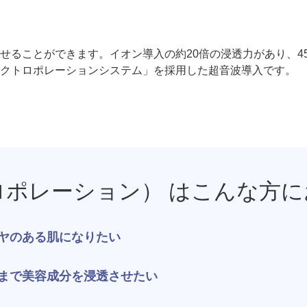
ジュベルック（Juvelook）
トXC）
プロファイロ
プルリア
ることができます。イオン導入の約20倍の浸透力があり、45
レクトロポレーションシステム」を採用した超音波導入です。
レーザートーニング（メドライトC6）
IPL光治療
美白内服薬 シナール・トラネキサム酸
トレチノ
ヴェルベットスキン
ヴァンパ
ケミカルピーリング
イソトレ
ポレーション） はこんな方に
電気焼灼器（モノポーラー）
真皮線維
ヤのある肌になりたい
サクセンダ・リベルサス
痩美茶
まで美容成分を浸透させたい
脂肪溶解注射（メソセラピー）
ダイエッ