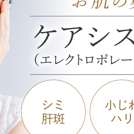
オンライン診
キビ跡・毛穴
医療脱毛
悩みを改善
医師による肌診断でマシンを使い分け
ヒアルロニダーゼ
アップニ
アフターケア
ボ
ヘアケア・育毛・薄毛治療
二重切開法
二重埋没
た治療をご提案
内服治療や頭皮注射など
よくあるご質
切らない眼瞼下垂（埋没法）手術
下瞼脂肪
療
豊胸・バスト
指す再生医療
上瞼脂肪除去
経験豊富な形成外科出身医師による丁寧な施術
目頭切開
女性器
下眼瞼たるみ取り
眉下切開
デリケートなお悩みもお気軽にご相談ください
二重糸とり手術
眼瞼下垂
耳
切らない・糸だけでつくる美鼻整形！
鼻プロテ
ピアスの穴あけもお任せください
耳介軟骨移植（鼻）
鼻尖形成
切らない鼻尖形成術
だんご鼻