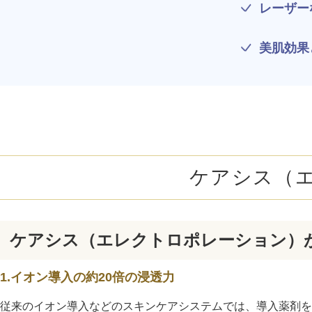
ミラドライ
レーザー
ジェントルマックスプロプラス
美肌効果
頭皮注射
乳頭縮小術
ピアスの穴あけ
ケアシス（
エクソソーム点滴
プラセンタ注射
ケアシス（エレクトロポレーション）
疲労回復点滴
1.イオン導入の約20倍の浸透力
アレルギー点滴
従来のイオン導入などのスキンケアシステムでは、導入薬剤