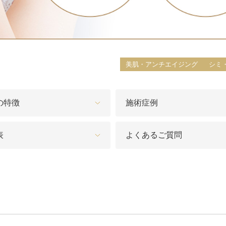
脂肪吸引注射
額（おで
頬のヒアルロン酸注射
FatX 
美肌・アンチエイジング
シミ
エラボトックス注射
ヒアルロ
Cカールリップ
スマイル
の特徴
施術症例
ヒアルロン酸注入（顎）
Vシェイ
表
よくあるご質問
プロテーゼ手術（顎）
ポテンツ
ベビーコラーゲン
メソガン
水光注射
PRP皮
スキンバ