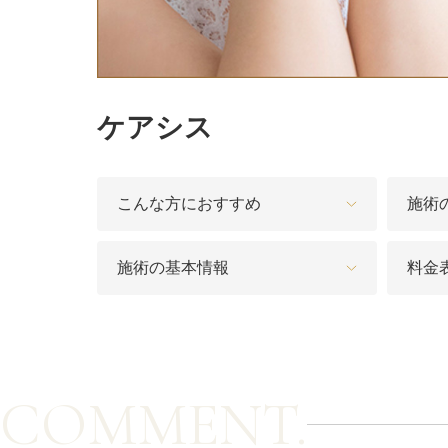
カベリン（カベルライン・Kabelline）
こめかみのヒアルロン酸注射
ケアシス
チンセラプラス（Cincelar+）
ボトックス注射（ガミースマイル・口角アッ
プ）
こんな方におすすめ
施術
人中短縮ボトックス
施術の基本情報
料金
クレヴィエル注入
ダーマペン4
ケアシス
COMMENT.
ACRS療法（自己血サイトカインリッチ注入