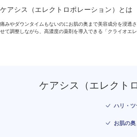
療法）
ケアシス（エレクトロポレーション）とは
ジャルプロスーパーハイドロ
痛みやダウンタイムもないのにお肌の奥まで美容成分を浸透させ
せて調整しながら、高濃度の薬剤を導入できる「クライオエ
ルメッカ
シミ取りレーザー（Q-YAGレーザー）
ハイドラフェイシャル
ミラノリピールボディ
ケアシス（エレクトロ
CO2高周波レーザー（Esprit）
ハリ・ツ
脂肪由来幹細胞点滴
お肌の奥
美脚（ふくらはぎ）ボトックス