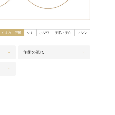
こ）ヒアルロン酸注入
core（ファットエックスコア）
・くすみ・肝斑
シミ
小ジワ
美肌・美白
マシン
ン酸注射（唇）
リップ
施術の流れ
プ（顎）
ァ（POTENZA）
（MPガン）
膚再生（多血小板血漿）療法
イブ（ジュビダームビスタ®ボライ