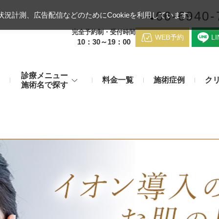
06-6940-
況計測、広告配信などのためにCookieを利用しています。
完全予約制・受付時間
WEB予約
L
10：30～19：00
診療メニュー
料金一覧
施術症例
ク
施術名で探す
梅田クリニッ
デンシティ
医療ハイ
のお悩み
身体のお悩み
マッサージピール（コラーゲンピール）
テスリフト
医師紹介
メディカルダイエット・痩身治
チエイジング
療
アンカーX
糸リフト
アクセス
脂肪溶解注射など
み・肝斑
わきが・多汗症
リジュラン注射（高濃度サーモン注射）
貴族フィ
予約方法
など豊富な施術で治療
切らない施術もご用意
バッカルファット除去術（頬脂肪除去術）
ショッピ