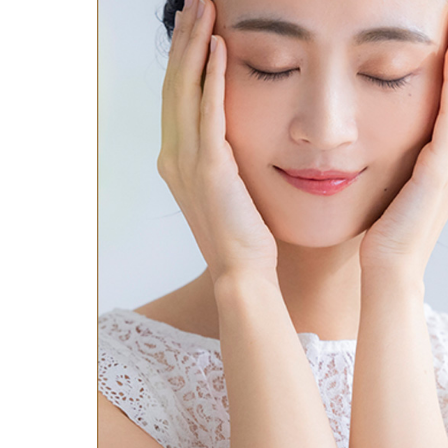
鼻
ニキビ・ニ
ナチュラルな美鼻を実現
ニキビ跡・毛穴の
スキンボトックス（マイクロボトックス）
輪郭・小顔
ほくろ・イ
涙袋ヒアルロン酸注射
切らない施術や顔に傷が残りにくい施術など
一人ひとりにあっ
脂肪注入
口元
美容再生医
ふっくら唇、自然な口元を実現
グラマラスライン形成（タレ目形成）
お肌の若返りを目
顎
目尻切開法
理想のフェイスラインに
上眼瞼たるみ取り
ヒアルロン酸注射（鼻）
小鼻縮小整形術（鼻翼縮小術）
切らない小鼻縮小術