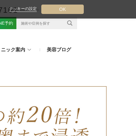
7101
クッキーの設定
OK
FOLLOW US
INE予約
リニック案内
美容ブログ
クについて
フ（ウルトラフォーマーMPT）
その他のお悩み
（TESS LIFT）
注射・点滴治療
プラセンタ注射、白玉点滴など
（スレッドリフト）
処方薬
ラー
アフターピルや美白内服薬など
ングリフト（ウルトラVリフト）