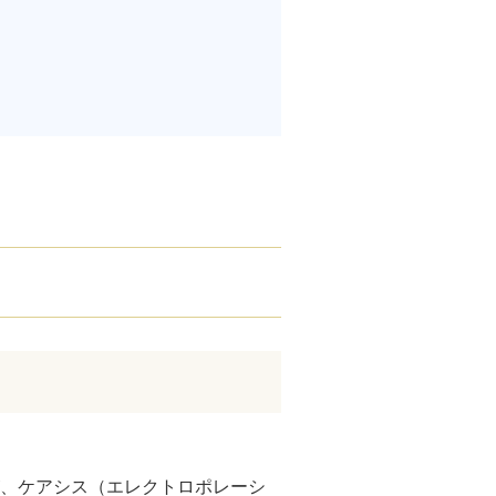
腋臭）手術
毛治療（FAGA）
手術
ス包茎術
滴
（トラネキサム酸）
注射
肌荒れ点滴
ピル
が、ケアシス（エレクトロポレーシ