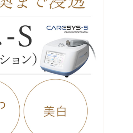
療
コスメ・サプリ
クリニック専売のスキンケアやなど
ーク（後天性眼瞼下垂の点眼治療）
法
問
取り（経結膜的下眼瞼脱脂術）
法
（眉下リフト）
手術
ーゼ（隆鼻術）
術（鼻尖縮小術）
脂肪溶解注射