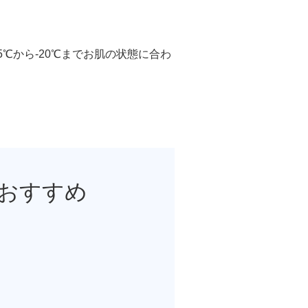
ル デンシファイ
℃から-20℃までお肌の状態に合わ
（Forma α）
イン・ハイドロキノン療法
イアフェイシャル
チノイン（ニキビ治療薬）
おすすめ
芽細胞移植術
ト点滴（脂肪燃焼）