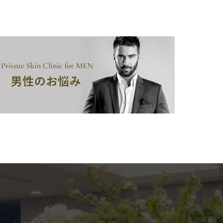
腋臭）手術
毛治療（FAGA）
手術
ス包茎術
滴
（トラネキサム酸）
注射
肌荒れ点滴
ピル