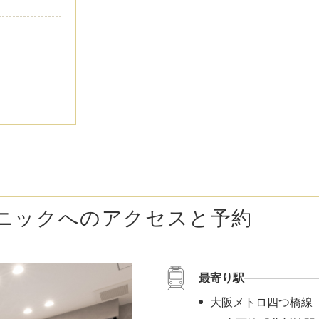
脂肪吸引注射
額（おで
頬のヒアルロン酸注射
FatX 
エラボトックス注射
ヒアルロ
Cカールリップ
スマイル
ヒアルロン酸注入（顎）
Vシェイ
プロテーゼ手術（顎）
ポテンツ
ニックへのアクセスと予約
ベビーコラーゲン
メソガン
最寄り駅
水光注射
PRP皮
大阪メトロ四つ橋線
スキンバ