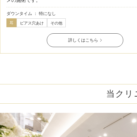
メの施術です。
カベリン（カベルライン・Kabelline）
ダウンタイム ： 特になし
耳
ピアス穴あけ
その他
こめかみのヒアルロン酸注射
チンセラプラス（Cincelar+）
詳しくはこちら
ボトックス注射（ガミースマイル・口角アッ
プ）
人中短縮ボトックス
クレヴィエル注入
当クリ
ダーマペン4
ケアシス
ACRS療法（自己血サイトカインリッチ注入