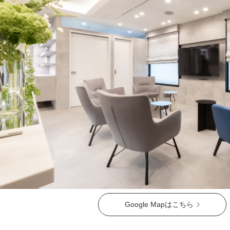
療法）
ジャルプロスーパーハイドロ
ルメッカ
シミ取りレーザー（Q-YAGレーザー）
ハイドラフェイシャル
ミラノリピールボディ
CO2高周波レーザー（Esprit）
脂肪由来幹細胞点滴
Google Mapはこちら
美脚（ふくらはぎ）ボトックス