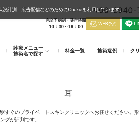
06-6940-
況計測、広告配信などのためにCookieを利用しています。
完全予約制・受付時間
WEB予約
L
10：30～19：00
診療メニュー
料金一覧
施術症例
ク
施術名で探す
梅田クリニッ
デンシティ
医療ハイ
のお悩み
身体のお悩み
マッサージピール（コラーゲンピール）
テスリフト
医師紹介
耳
メディカルダイエット・痩身治
チエイジング
療
アンカーX
糸リフト
アクセス
脂肪溶解注射など
駅すぐのプライベートスキンクリニックへお任せください。形
ングが評判です。
み・肝斑
わきが・多汗症
リジュラン注射（高濃度サーモン注射）
貴族フィ
予約方法
など豊富な施術で治療
切らない施術もご用意
バッカルファット除去術（頬脂肪除去術）
ショッピ