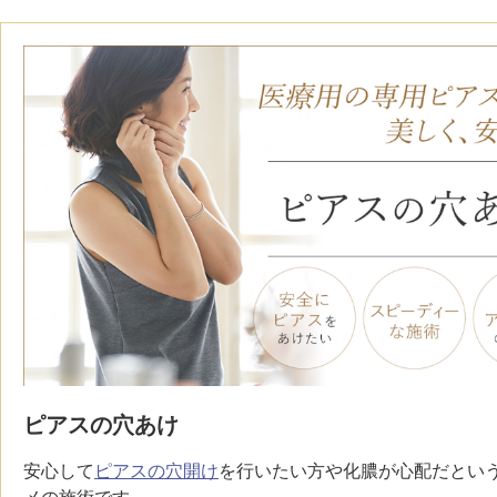
鼻
ニキビ・ニ
ナチュラルな美鼻を実現
ニキビ跡・毛穴の
スキンボトックス（マイクロボトックス）
輪郭・小顔
ほくろ・イ
涙袋ヒアルロン酸注射
切らない施術や顔に傷が残りにくい施術など
一人ひとりにあっ
脂肪注入
口元
美容再生医
ふっくら唇、自然な口元を実現
グラマラスライン形成（タレ目形成）
お肌の若返りを目
顎
目尻切開法
理想のフェイスラインに
上眼瞼たるみ取り
ヒアルロン酸注射（鼻）
ピアスの穴あけ
小鼻縮小整形術（鼻翼縮小術）
安心して
ピアスの穴開け
を行いたい方や化膿が心配だとい
切らない小鼻縮小術