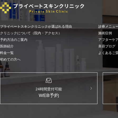
ガウディスキン（GAUDISKIN）
シスペラ（Cyspera）
プライベートスキンクリニックが選ばれる理由
診療メニュ
クリニックについて（院内・アクセス）
施術症例
予約方法のご案内
アフターケ
医師紹介
美容ブログ
料金一覧
よくあるご
初めての方へ
24時間受付可能
WEB予約