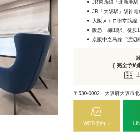
ジュベルック（Juvelook）
JR東西線「北新地駅
トXC）
JR「大阪駅」阪神電
プロファイロ
プルリア
大阪メトロ御堂筋線 
阪急「梅田駅」徒歩1
レーザートーニング（メドライトC6）
IPL光治療
京阪中之島線「渡辺
美白内服薬 シナール・トラネキサム酸
トレチノ
[ 完全予約制 
ヴェルベットスキン
ヴァンパ
ケミカルピーリング
イソトレ
〒530-0002 大阪府大阪市北
電気焼灼器（モノポーラー）
真皮線維
サクセンダ・リベルサス
痩美茶
WEB予約
L
脂肪溶解注射（メソセラピー）
ダイエッ