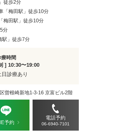
」徒歩2分
車「梅田駅」徒歩10分
ル デンシファイ
「梅田駅」徒歩10分
5分
（Forma α）
橋駅」徒歩7分
イン・ハイドロキノン療法
診療時間
] 10:30〜19:00
イアフェイシャル
土日診療あり
チノイン（ニキビ治療薬）
区曽根崎新地1-3-16 京富ビル2階
芽細胞移植術
電話予約
INE予約
06-6940-7101
ト点滴（脂肪燃焼）