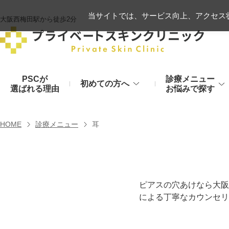
当サイトでは、サービス向上、アクセス状
大阪西梅田駅から徒歩2分
PSCが
診療メニュー
初めての方へ
選ばれる理由
お悩みで探す
施術の流れ
ヒアルロン酸リフト
HOME
診療メニュー
耳
顔のお悩み
肌
モフィウス8
初診時のお持物
シワ・たるみ
美肌・アン
ヒアルロン酸やハイフ、糸リフトなど
医療の力で美肌へ
VOVリフト
お支払いについて
ピアスの穴あけなら大阪
による丁寧なカウンセリ
目元・二重
シミ・くす
ボトックス注射（シワ）
埋没法から切開法まで
レーザーや光治療
スネコス注射