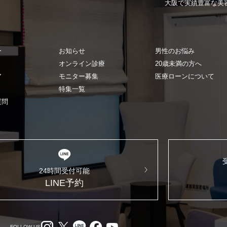
ZO SKIN HEALTH（ゼオスキンヘルス）
ナノメッ
大阪で実績豊富な
美
ー
お知らせ
男性のお悩み
オンライン診療
20歳未満の方へ
ア
モニター募集
医療ローンについて
特集一覧
質問
24時間受付可能
LINE予約
FOLLOW US