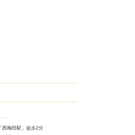
こ）ヒアルロン酸注入
core（ファットエックスコア）
ン酸注射（唇）
リップ
プ（顎）
ァ（POTENZA）
（MPガン）
膚再生（多血小板血漿）療法
「西梅田駅」徒歩2分
イブ（ジュビダームビスタ®ボライ