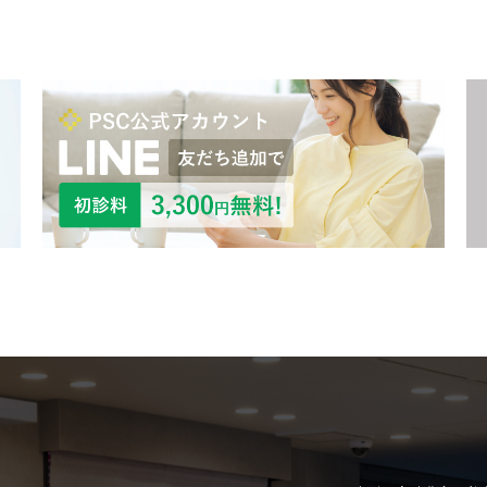
ボトックス注射 （多汗症）
わきが（
女性医療脱毛
女性の薄
乳輪縮小術
陥没乳頭
小陰唇縮小術
クリトリ
白玉点滴（グルタチオン）
NMN点
サイトカイン（ベビースキン）点滴
美白点滴
肩こりボトックス
ニンニク
若返り（アンチエイジング）点滴
ニキビ・
高濃度ビタミンC点滴
アフター