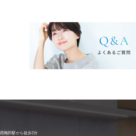
ミラドライ
ジェントルマックスプロプラス
頭皮注射
乳頭縮小術
ピアスの穴あけ
エクソソーム点滴
プラセンタ注射
疲労回復点滴
アレルギー点滴
西梅田駅から徒歩2分