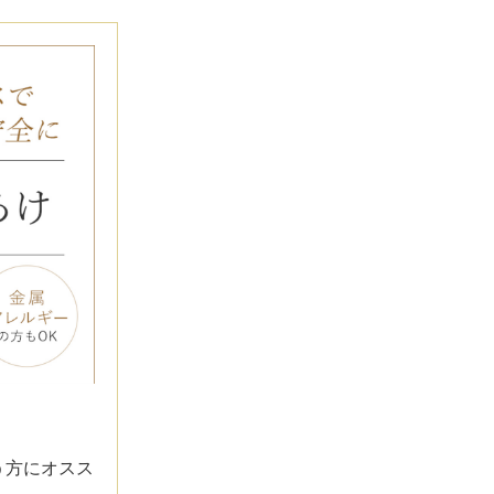
オンライン診
キビ跡・毛穴
医療脱毛
悩みを改善
医師による肌診断でマシンを使い分け
ヒアルロニダーゼ
アップニ
アフターケア
ボ
ヘアケア・育毛・薄毛治療
二重切開法
二重埋没
た治療をご提案
内服治療や頭皮注射など
よくあるご質
切らない眼瞼下垂（埋没法）手術
下瞼脂肪
療
豊胸・バスト
指す再生医療
上瞼脂肪除去
経験豊富な形成外科出身医師による丁寧な施術
目頭切開
女性器
下眼瞼たるみ取り
眉下切開
デリケートなお悩みもお気軽にご相談ください
二重糸とり手術
眼瞼下垂
耳
切らない・糸だけでつくる美鼻整形！
鼻プロテ
ピアスの穴あけもお任せください
耳介軟骨移植（鼻）
鼻尖形成
う方にオスス
切らない鼻尖形成術
だんご鼻