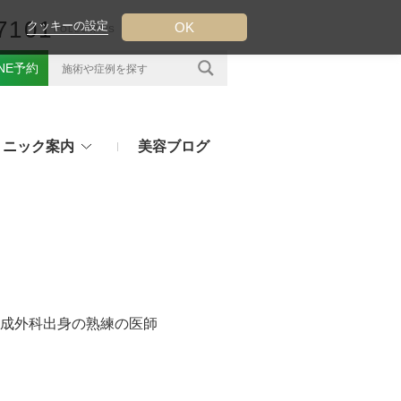
7101
クッキーの設定
OK
FOLLOW US
INE予約
リニック案内
美容ブログ
クについて
フ（ウルトラフォーマーMPT）
その他のお悩み
（TESS LIFT）
注射・点滴治療
プラセンタ注射、白玉点滴など
（スレッドリフト）
成外科出身の熟練の医師
処方薬
ラー
アフターピルや美白内服薬など
ングリフト（ウルトラVリフト）