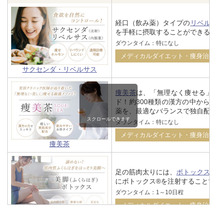
経口（飲み薬）タイプの
リベル
を手軽に摂取することができる薬
ダウンタイム：特になし
メディカルダイエット・痩身治療
サクセンダ・リベルサス
痩美茶
は、「無理なく痩せる」
ド！約300種類の漢方の中から
薬を、最適なバランスで独自配合
スクロールできます
ダウンタイム：特になし
メディカルダイエット・痩身治療
痩美茶
足の筋肉太りには、
ボトックス
にボトックス®を注射することで
ダウンタイム：1～10日程
メディカルダイエット・痩身治療