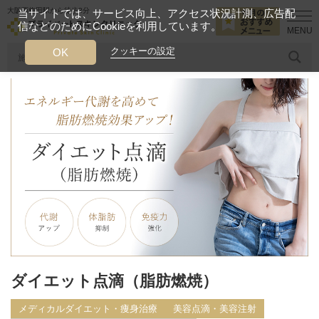
大阪西梅田駅から徒歩2分
当サイトでは、サービス向上、アクセス状況計測、広告配
信などのためにCookieを利用しています。
HOME
診療メニュー
メディカルダイエット・痩身治療
ダイエッ
クッキーの設定
OK
人気のワード
糸リフト
ヒアルロン酸
リジュランアイ
頭皮
今月のおすすめメニュー
当クリニック月替わりのおすすめのメニュー
プライベートスキンクリニックが
選ばれる理由
クリニックについて
ダイエット点滴（脂肪燃焼）
メディカルダイエット・痩身治療
美容点滴・美容注射