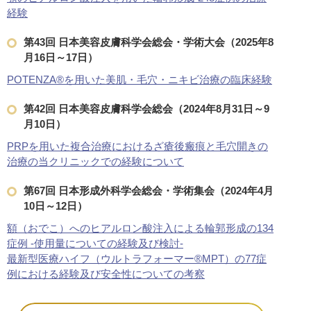
ニキビ・肌荒れ点滴
は、皮脂の
経験
キビの炎症を抑えるる効果があり
ダウンタイム：特になし
第43回 日本美容皮膚科学会総会・学術大会（2025年8
美容点滴・美容注射
アレルギ
月16日～17日）
ニキビ・肌荒れ点滴
POTENZA®を用いた美肌・毛穴・ニキビ治療の臨床経験
アレルギー点滴
は、湿疹や皮膚
第42回 日本美容皮膚科学会総会（2024年8月31日～9
不足の改善に効果的な「アスコル
月10日）
ダウンタイム：特になし
PRPを用いた複合治療におけるざ瘡後瘢痕と毛穴開きの
美容点滴・美容注射
アレルギ
治療の当クリニックでの経験について
アレルギー点滴
第67回 日本形成外科学会総会・学術集会（2024年4月
10日～12日）
高濃度ビタミンC点滴
は、サプリ
り込んで、抗酸化効果やアンチ
額（おでこ）へのヒアルロン酸注入による輪郭形成の134
す。
症例 -使用量についての経験及び検討-
ダウンタイム：特になし
最新型医療ハイフ（ウルトラフォーマー®MPT）の77症
美容点滴・美容注射
にきび改
例における経験及び安全性についての考察
高濃度ビタミンC点滴