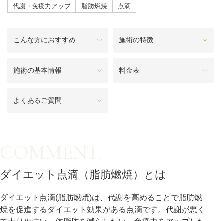
料金一覧
代謝・免疫力アップ
脂肪燃焼
点滴
施術症例
こんな方におすすめ
施術の特徴
初めての方へ
施術の基本情報
料金表
よくあるご質問
お悩みで探す
施術メニュー
COMMENT.
医師の
医師紹介
スケジュール
ダイエット点滴（脂肪燃焼）とは
ダイエット点滴(脂肪燃焼)は、代謝を高めることで脂肪燃
予約方法に
アクセス
焼を促進するダイエット効果がある点滴です。代謝が悪く
ついて
西梅田から徒歩2分