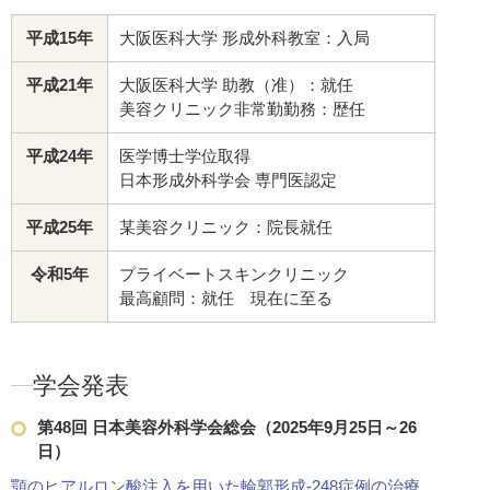
ダウンタイム：特になし
平成15年
大阪医科大学 形成外科教室：入局
美容点滴・美容注射
疲労回復
ニンニク注射
平成21年
大阪医科大学 助教（准）：就任
美容クリニック非常勤勤務：歴任
疲労回復点滴
は、疲労や倦怠感
主成分としてビタミンB群、特に
平成24年
医学博士学位取得
ミン）は身体が摂取した炭水化物
日本形成外科学会 専門医認定
ダウンタイム：特になし
美容点滴・美容注射
免疫力ア
平成25年
某美容クリニック：院長就任
疲労回復点滴
令和5年
プライベートスキンクリニック
最高顧問：就任 現在に至る
若返り(アンチエイジング)点滴
は
やストレスの軽減に効果がありま
ダウンタイム：特になし
学会発表
美容点滴・美容注射
しわ・た
若返り（アンチエイジング）点
第48回 日本美容外科学会総会（2025年9月25日～26
滴
日）
顎のヒアルロン酸注入を用いた輪郭形成-248症例の治療