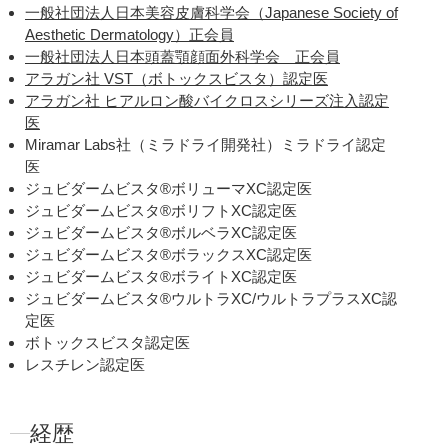
ダウンタイム：特になし
一般社団法人日本美容皮膚科学会（Japanese Society of
美容点滴・美容注射
日焼け回
Aesthetic Dermatology）正会員
美白点滴（トラネキサム酸）
一般社団法人日本頭蓋顎顔面外科学会 正会員
アラガン社 VST（ボトックスビスタ）認定医
アラガン社 ヒアルロン酸バイクロスシリーズ注入認定
プラセンタ注射
は、人の胎盤か
医
た安全なヒト胎盤エキスを使用し
Miramar Labs社（ミラドライ開発社）ミラドライ認定
ダウンタイム：特になし
医
美容点滴・美容注射
ホルモン
ジュビダームビスタ®ボリューマXC認定医
プラセンタ注射
ジュビダームビスタ®ボリフトXC認定医
ジュビダームビスタ®ボルベラXC認定医
ジュビダームビスタ®ボラックスXC認定医
肩ボトックス
は、辛い肩こりや
ジュビダームビスタ®ボライトXC認定医
肉の働きを和らげます。
ジュビダームビスタ®ウルトラXC/ウルトラプラスXC認
ダウンタイム：1～2日程度
定医
美容点滴・美容注射
キレイな
ボトックスビスタ認定医
肩こりボトックス
レスチレン認定医
ニンニク注射
はビタミンB群を
経歴
ある乳酸が分離され、疲労回復