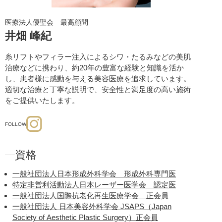
NMN点滴
医療法人優聖会 最高顧問
お肌や身体の細胞の再生・新生
井畑 峰紀
で、ハリやツヤのあるふっくら
す。
糸リフトやフィラー注入によるシワ・たるみなどの美肌
ダウンタイム：特になし
治療などに携わり、約20年の豊富な経験と知識を活か
美容点滴・美容注射
美容再生
し、患者様に感動を与える美容医療を追求しています。
エクソソーム点滴
適切な治療と丁寧な説明で、安全性と満足度の高い施術
をご提供いたします。
サイトカイン点滴
は、幹細胞上
FOLLOW
のあるふっくらとしたお肌を再生
ダウンタイム：特になし
美容点滴・美容注射
美容再生
資格
サイトカイン（ベビースキン）
点滴
一般社団法人日本形成外科学会 形成外科専門医
特定非営利活動法人日本レーザー医学会 認定医
美白点滴(トラネキサム酸)
は、シ
一般社団法人国際抗老化再生医療学会 正会員
美白・美肌点滴には、トランサ
一般社団法人 日本美容外科学会 JSAPS（Japan
います。
Society of Aesthetic Plastic Surgery）正会員