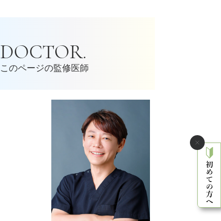
美脚（ふくらはぎ）ボトックス
脂肪溶解注射（メソセラピー）
どのボディ（身体）に注射する、
DOCTOR.
ダウンタイム：2～3日程度
メディカルダイエット・痩身治療
このページの監修医師
脂肪溶解注射（メソセラピー）
白玉点滴(グルタチオン点滴)
は、
お肌になりたい方、体の中から美
ダウンタイム：特になし
美容点滴・美容注射
疲労回復
白玉点滴（グルタチオン）
NMN点滴
は、ハーバード大学医
最新のアンチエイジング点滴療法
ダウンタイム：特になし
美容点滴・美容注射
美容再生