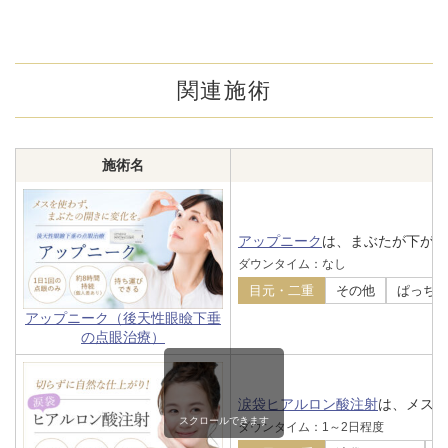
関連施術
施術名
アップニーク
は、まぶたが下がっ
ダウンタイム：なし
目元・二重
その他
ぱっち
アップニーク（後天性眼瞼下垂
の点眼治療）
涙袋ヒアルロン酸注射
は、メスを
スクロールできます
ダウンタイム：1～2日程度