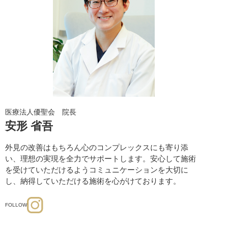
目元・二重
シワ・たるみ
シワ（シワ・たるみ取り）
た
脂肪注入
切らない眼瞼下垂
は、まぶたの
い・腫れが少ない・治療時間が短
ダウンタイム：1～7日程度
目元・二重
ぱっちり目
手
切らない眼瞼下垂（埋没法）手
医療法人優聖会 院長
術
安形 省吾
外見の改善はもちろん心のコンプレックスにも寄り添
下瞼脂肪取り（経結膜的下眼瞼
い、理想の実現を全力でサポートします。安心して施術
を適量を除去します。お顔表面に
を受けていただけるようコミュニケーションを大切に
ダウンタイム：1～2週間程度
し、納得していただける施術を心がけております。
目元・二重
たるみ・クマ取り
下瞼脂肪取り（経結膜的下眼瞼
脱脂術）
FOLLOW