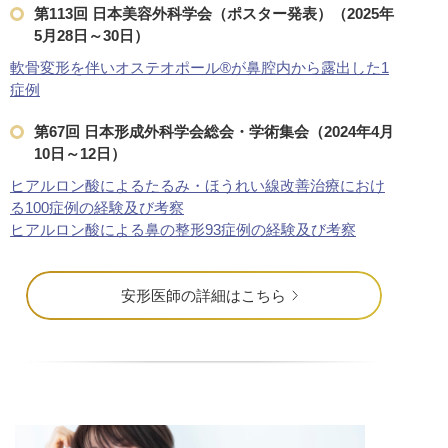
上眼瞼たるみ取り
第113回 日本美容外科学会（ポスター発表）（2025年
5月28日～30日）
二重糸とり手術
は埋没法によっ
軟骨変形を伴いオステオポール®︎が鼻腔内から露出した1
方が行う修正手術です。他院で
下さい。
症例
ダウンタイム：数日～数週間程度
第67回 日本形成外科学会総会・学術集会（2024年4月
目元・二重
二重埋没法の修正
10日～12日）
二重糸とり手術
ヒアルロン酸によるたるみ・ほうれい線改善治療におけ
る100症例の経験及び考察
眼瞼下垂手術
は、二重のライン
ヒアルロン酸による鼻の整形93症例の経験及び考察
術です。
ダウンタイム：1～2週間程度
目元・二重
たるみ取り
重
安形医師の詳細はこちら
眼瞼下垂手術