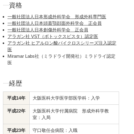
資格
タレ目形成（グラマラスライン
キツイ印象に見られる、更にパ
一般社団法人日本形成外科学会 形成外科専門医
ダウンタイム：1～2週間程度
一般社団法人日本頭蓋顎顔面外科学会 正会員
目元・二重
たれ目
ぱっち
一般社団法人日本創傷外科学会 正会員
グラマラスライン形成（タレ目
アラガン社 VST（ボトックスビスタ）認定医
形成）
アラガン社 ヒアルロン酸バイクロスシリーズ注入認定
医
上瞼脂肪除去（目の上の脂肪取
Miramar Labs社（ミラドライ開発社）ミラドライ認定
たの浮腫や、二重のラインがはっ
医
ダウンタイム：1～2週間程度
目元・二重
ぱっちり目
手
経歴
上瞼脂肪除去
平成14年
大阪医科大学医学部医学科：入学
目頭切開法
は蒙古ひだと呼ばれ
きたり、目と目の間が離れている
平成22年
大阪医科大学付属病院 形成外科学教
ダウンタイム：1～2週間程度
室：入局
目元・二重
ぱっちり目
目
平成23年
守口敬任会病院：入職
目頭切開法