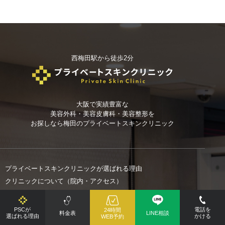
西梅田駅から徒歩2分
大阪で実績豊富な
美容外科・美容皮膚科・美容整形を
お探しなら
梅田のプライベートスキンクリニック
プライベートスキンクリニックが選ばれる理由
クリニックについて（院内・アクセス）
予約方法のご案内
医師紹介
PSCが
電話を
24時間
料金表
LINE相談
選ばれる理由
かける
WEB予約
料金一覧