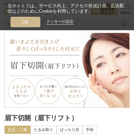
大阪西梅田駅から徒歩2分
当サイトでは、サービス向上、アクセス状況計測、広告配
信などのためにCookieを利用しています。
HOME
診療メニュー
目元・二重
眉下切開（眉下リフト）
クッキーの設定
OK
人気のワード
糸リフト
ヒアルロン酸
リジュランアイ
頭皮
今月のおすすめメニュー
当クリニック月替わりのおすすめのメニュー
プライベートスキンクリニックが
選ばれる理由
クリニックについて
眉下切開（眉下リフト）
目元・二重
たるみ取り
ぱっちり目
手術