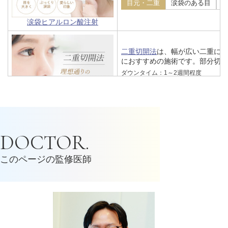
目元・二重
涙袋のある目
涙袋ヒアルロン酸注射
二重切開法
は、幅が広い二重に
におすすめの施術です。部分切開
ダウンタイム：1～2週間程度
目元・二重
二重
手術
二重切開法
二重埋没法
は、まぶたの裏側か
DOCTOR.
インを作るので初めて目元の整形
ダウンタイム：2～4日程度
このページの監修医師
目元・二重
二重
糸による
二重埋没法
脂肪注入
とは、ご自身の脂肪を
ハリを取り戻す若返り治療です。
ダウンタイム：数日〜2週間程度