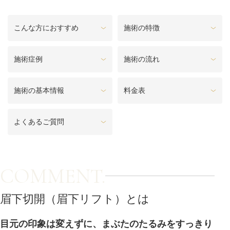
料金一覧
こんな方におすすめ
施術の特徴
施術症例
施術症例
施術の流れ
初めての方へ
施術の基本情報
料金表
お悩みで探す
施術メニュー
よくあるご質問
医師の
医師紹介
COMMENT.
スケジュール
眉下切開（眉下リフト）とは
予約方法に
アクセス
ついて
西梅田から徒歩2分
目元の印象は変えずに、まぶたのたるみをすっきり