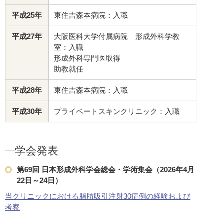
平成25年
東住吉森本病院：入職
目尻切開法
では目尻を数ミリ切
幅を広げたい方、目が小さく見え
平成27年
大阪医科大学付属病院 形成外科学教
ダウンタイム：1～2週間程度
室：入職
目元・二重
ぱっちり目
切
形成外科専門医取得
助教就任
目尻切開法
平成28年
東住吉森本病院：入職
下眼瞼たるみ取り
は、たるんで
改善し、健康的な表情にできる施
平成30年
プライベートスキンクリニック：入職
ダウンタイム：1～2週間程度
目元・二重
たるみ・クマ取り
下眼瞼たるみ取り
学会発表
第69回 日本形成外科学会総会・学術集会（2026年4月
上眼瞼たるみ取り
は、たるみに
22日～24日）
元の印象をスッキリ若々しく保ち
ダウンタイム：1～2週間程度
当クリニックにおける脂肪吸引注射30症例の経験および
考察
目元・二重
たるみ取り
ぱ