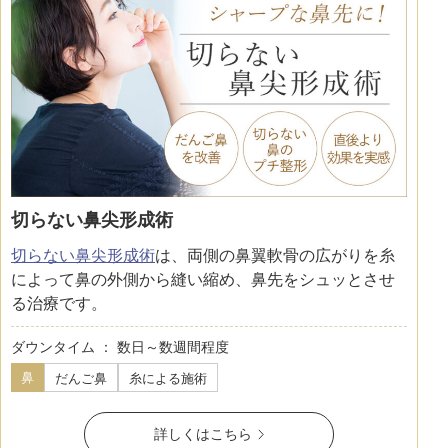
切らない鼻尖形成術
切らない鼻尖形成術
は、両側の鼻翼軟骨の広がりを糸
によって鼻の外側から縫い縮め、鼻先をシュッとさせ
る治療です。
ダウンタイム ： 数日～数週間程度
鼻
だんご鼻
糸による施術
詳しくはこちら