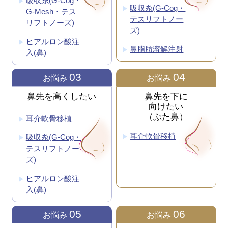
吸収糸(G-Cog・
吸収糸(G-Cog・
G-Mesh・テス
テスリフトノー
リフトノーズ)
ズ)
ヒアルロン酸注
鼻脂肪溶解注射
入(鼻)
03
04
お悩み
お悩み
鼻先を高くしたい
鼻先を下に
向けたい
（ぶた鼻）
耳介軟骨移植
耳介軟骨移植
吸収糸(G-Cog・
テスリフトノー
ズ)
ヒアルロン酸注
入(鼻)
05
06
お悩み
お悩み