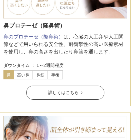
鼻プロテーゼ（隆鼻術）
鼻のプロテーゼ（隆鼻術）
は、心臓の人工弁や人工関
節などで用いられる安全性、耐衝撃性の高い医療素材
を使用し、鼻の高さを出したり鼻筋を通します。
ダウンタイム ： 1～2週間程度
鼻
高い鼻
鼻筋
手術
詳しくはこちら