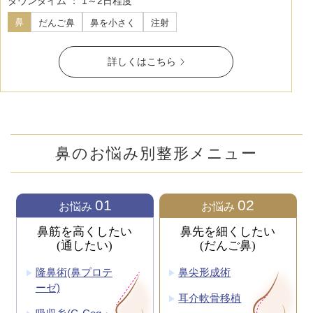
ダウンタイム ： 1～2日程度
鼻
だんご鼻
鼻を小さく
注射
詳しくはこちら
鼻のお悩み別整形メニュー
01
02
お悩み
お悩み
鼻筋を高くしたい
鼻先を細くしたい
(通したい)
(だんご鼻)
隆鼻術(鼻プロテ
鼻尖形成術
ーゼ)
耳介軟骨移植