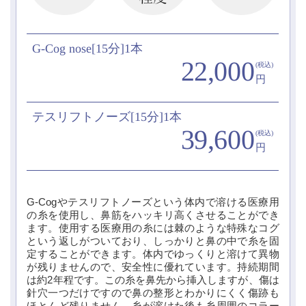
G-Cog nose[15分]1本
22,000
(税込)
円
テスリフトノーズ[15分]1本
39,600
(税込)
円
G-Cogやテスリフトノーズという体内で溶ける医療用
の糸を使用し、鼻筋をハッキリ高くさせることができ
ます。使用する医療用の糸には棘のような特殊なコグ
という返しがついており、しっかりと鼻の中で糸を固
定することができます。体内でゆっくりと溶けて異物
が残りませんので、安全性に優れています。持続期間
は約2年程です。この糸を鼻先から挿入しますが、傷は
針穴一つだけですので鼻の整形とわかりにくく傷跡も
ほとんど残りません。糸が溶けた後も糸周囲のコラー