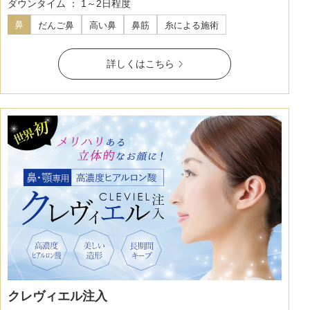
ダウンタイム ： 1～2日程度
鼻
だんご鼻
高い鼻
鼻筋
糸による施術
詳しくはこちら
公式SNS
井畑 峰紀 医師
安形省吾 医師
クレヴィエル注入