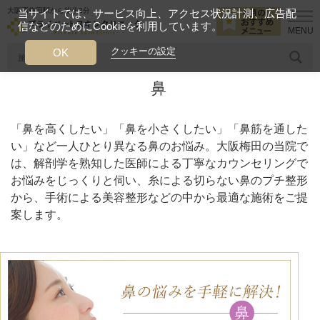
大阪西梅田駅から徒歩2分
当サイトでは、サービス向上、アクセス状況計測、広告配
信などのためにCookieを利用しています。
HOME
診療メニュー
鼻
クッキーの設定
OK
鼻
人気のワード
糸リフト
ヒアルロン酸
リジュランアイ
頭皮
「鼻を高くしたい」「鼻を小さくしたい」「鼻筋を通した
今月のおすすめメニュー
い」など一人ひとり異なる鼻のお悩み。大阪梅田の当院で
は、解剖学を熟知した医師による丁寧なカウンセリングで
当クリニック月替わりのおすすめのメニュー
お悩みをじっくりと伺い、糸による切らない鼻のプチ整形
から、手術による美容整形などの中から最適な施術をご提
プライベートスキンクリニックが
案します。
選ばれる理由
クリニックについて