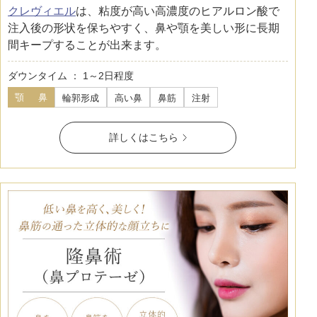
クレヴィエル
は、粘度が高い高濃度のヒアルロン酸で
注入後の形状を保ちやすく、鼻や顎を美しい形に長期
間キープすることが出来ます。
ダウンタイム ： 1～2日程度
顎
鼻
輪郭形成
高い鼻
鼻筋
注射
詳しくはこちら