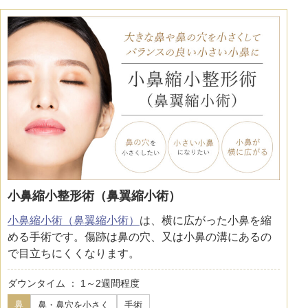
小鼻縮小整形術（鼻翼縮小術）
小鼻縮小術（鼻翼縮小術）
は、横に広がった小鼻を縮
める手術です。傷跡は鼻の穴、又は小鼻の溝にあるの
で目立ちにくくなります。
ダウンタイム ： 1～2週間程度
鼻
鼻・鼻穴を小さく
手術