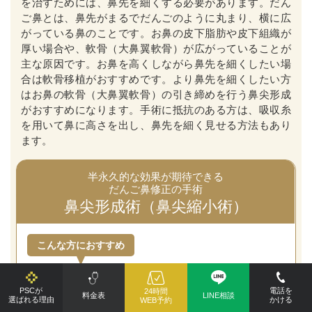
を治すためには、鼻先を細くする必要があります。だん
ご鼻とは、鼻先がまるでだんごのように丸まり、横に広
がっている鼻のことです。お鼻の皮下脂肪や皮下組織が
厚い場合や、軟骨（大鼻翼軟骨）が広がっていることが
主な原因です。お鼻を高くしながら鼻先を細くしたい場
合は軟骨移植がおすすめです。より鼻先を細くしたい方
はお鼻の軟骨（大鼻翼軟骨）の引き締めを行う鼻尖形成
がおすすめになります。手術に抵抗のある方は、吸収糸
を用いて鼻に高さを出し、鼻先を細く見せる方法もあり
ます。
半永久的な効果が期待できる
だんご鼻修正の手術
鼻尖形成術（鼻尖縮小術）
こんな方におすすめ
しっかりと
鼻先を細く
したい方。
PSCが
電話を
24時間
料金表
LINE相談
● 鼻尖形成術（鼻尖縮小術）の効果・特徴
選ばれる理由
かける
WEB予約