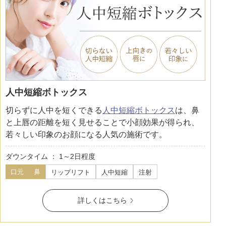
人中短縮ボトックス
切らずに人中を短くできる
人中短縮ボトックス
は、鼻
と上唇の距離を短く見せることで小顔効果が得られ、
若々しい印象のお顔になる人気の施術です。
ダウンタイム ： 1～2日程度
口元
鼻
リップリフト
人中短縮
注射
詳しくはこちら