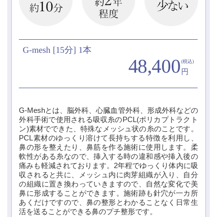
G-mesh [15分] 1本
48,400
(税込)
円
G-Meshとは、脳外科、心臓血管外科、形成外科などの
外科手術で使用される吸収糸のPCL(ポリカプトラクト
ン)素材でできた、特殊なメッシュ状の糸のことです。
PCL素材のゆっくり溶けて長持ちする特徴を利用し、
鼻の形を整えたり、鼻筋を作る施術に使用します。柔
軟性がある糸なので、挿入する時の違和感や挿入後の
痛みも軽減されております。2年程でゆっくり体内に吸
収されると共に、メッシュ内に肉芽組織が入り、自分
の組織に置き換わっていきますので、自然な変化で美
鼻に形成することができます。施術跡も針穴が一カ所
あくだけですので、鼻の整形とわかることなく日常生
活を送ることができる鼻のプチ整形です。