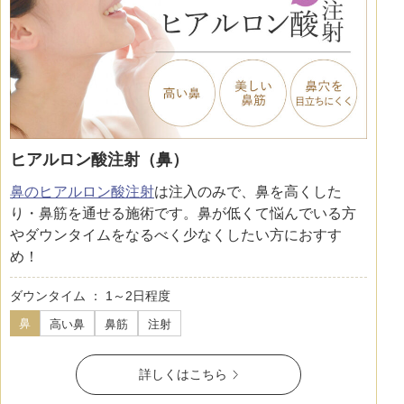
料金一覧
施術症例
初めての方へ
ヒアルロン酸注射（鼻）
鼻のヒアルロン酸注射
は注入のみで、鼻を高くした
お悩みで探す
施術メニュー
り・鼻筋を通せる施術です。鼻が低くて悩んでいる方
やダウンタイムをなるべく少なくしたい方におすす
め！
医師の
医師紹介
ダウンタイム ： 1～2日程度
スケジュール
鼻
高い鼻
鼻筋
注射
予約方法に
アクセス
詳しくはこちら
ついて
西梅田から徒歩2分