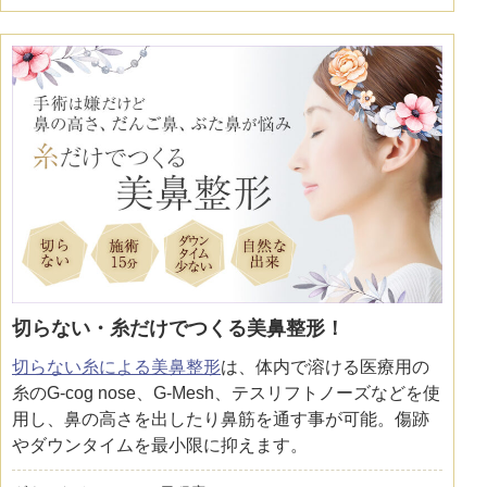
アフターケア
オンライン診療
よくあるご質問
美容ブログ
オンラインショップ
切らない・糸だけでつくる美鼻整形！
切らない糸による美鼻整形
は、体内で溶ける医療用の
LINE予約
WEB予約
糸のG-cog nose、G-Mesh、テスリフトノーズなどを使
用し、鼻の高さを出したり鼻筋を通す事が可能。傷跡
やダウンタイムを最小限に抑えます。