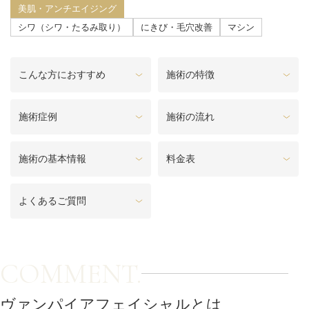
料金一覧
美肌・アンチエイジング
シワ（シワ・たるみ取り）
にきび・毛穴改善
マシン
施術症例
こんな方におすすめ
施術の特徴
初めての方へ
施術症例
施術の流れ
施術の基本情報
料金表
お悩みで探す
施術メニュー
よくあるご質問
医師の
医師紹介
スケジュール
COMMENT.
予約方法に
アクセス
ついて
西梅田から徒歩2分
ヴァンパイアフェイシャルとは