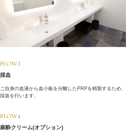
FLOW.3
採血
ご自身の血液から血小板を分離したPRPを精製するため、
採血を行います。
FLOW.4
麻酔クリーム(オプション)