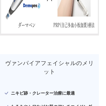
ヴァンパイアフェイシャルのメリ
ット
公式SNS
ニキビ跡・クレーター治療に最適
井畑 峰紀 医師
安形省吾 医師