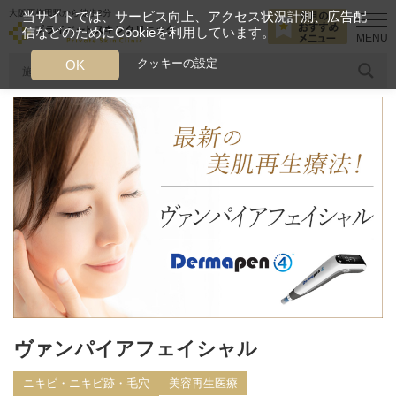
大阪西梅田駅から徒歩2分
当サイトでは、サービス向上、アクセス状況計測、広告配
信などのためにCookieを利用しています。
HOME
診療メニュー
ニキビ・ニキビ跡・毛穴
ヴァンパイアフェ
クッキーの設定
OK
人気のワード
糸リフト
ヒアルロン酸
リジュランアイ
頭皮
今月のおすすめメニュー
当クリニック月替わりのおすすめのメニュー
プライベートスキンクリニックが
選ばれる理由
クリニックについて
ヴァンパイアフェイシャル
ニキビ・ニキビ跡・毛穴
美容再生医療