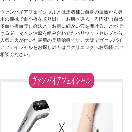
ヴァンパイアフェイシャルとは患者様ご自身の血液から専
アフターケア
オンライン診療
用の機械で血小板を取り出し、お肌へ導入する
PRP（自己
多血小板血漿）療法
と、お肌に細かい穴を開けることがで
きる
ダーマペン
治療を組み合わせたハリウッドセレブから
人気に火が付いた最新の美肌治療です。大阪でヴァンパイ
よくあるご質問
アフェイシャルをお探しの方は当クリニックへお気軽にご
相談ください。
美容ブログ
オンラインショップ
LINE予約
WEB予約