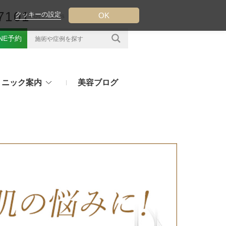
7101
クッキーの設定
OK
FOLLOW US
INE予約
リニック案内
美容ブログ
クについて
フ（ウルトラフォーマーMPT）
その他のお悩み
（TESS LIFT）
注射・点滴治療
プラセンタ注射、白玉点滴など
（スレッドリフト）
処方薬
ラー
アフターピルや美白内服薬など
ングリフト（ウルトラVリフト）