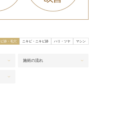
こ）ヒアルロン酸注入
core（ファットエックスコア）
ン酸注射（唇）
キビ跡・毛穴
ニキビ・ニキビ跡
ハリ・ツヤ
マシン
リップ
施術の流れ
プ（顎）
ァ（POTENZA）
（MPガン）
膚再生（多血小板血漿）療法
イブ（ジュビダームビスタ®ボライ