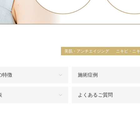
脂肪吸引注射
額（おで
頬のヒアルロン酸注射
FatX 
エラボトックス注射
ヒアルロ
美肌・アンチエイジング
ニキビ・ニ
Cカールリップ
スマイル
の特徴
施術症例
ヒアルロン酸注入（顎）
Vシェイ
プロテーゼ手術（顎）
ポテンツ
表
よくあるご質問
ベビーコラーゲン
メソガン
水光注射
PRP皮
スキンバ