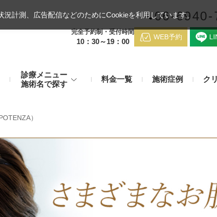
06-6940-
況計測、広告配信などのためにCookieを利用しています。
完全予約制・受付時間
WEB予約
L
10：30～19：00
診療メニュー
料金一覧
施術症例
ク
施術名で探す
梅田クリニッ
デンシティ
医療ハイ
OTENZA）
のお悩み
身体のお悩み
マッサージピール（コラーゲンピール）
テスリフト
医師紹介
メディカルダイエット・痩身治
チエイジング
療
アンカーX
糸リフト
アクセス
脂肪溶解注射など
み・肝斑
わきが・多汗症
リジュラン注射（高濃度サーモン注射）
貴族フィ
予約方法
など豊富な施術で治療
切らない施術もご用意
バッカルファット除去術（頬脂肪除去術）
ショッピ