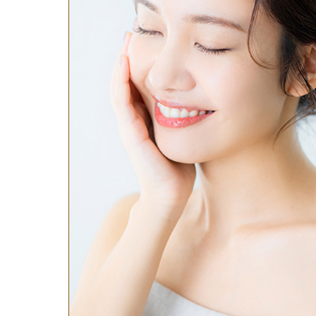
鼻
ニキビ・ニ
ナチュラルな美鼻を実現
ニキビ跡・毛穴の
スキンボトックス（マイクロボトックス）
輪郭・小顔
ほくろ・イ
涙袋ヒアルロン酸注射
切らない施術や顔に傷が残りにくい施術など
一人ひとりにあっ
脂肪注入
口元
美容再生医
ふっくら唇、自然な口元を実現
グラマラスライン形成（タレ目形成）
お肌の若返りを目
顎
目尻切開法
理想のフェイスラインに
上眼瞼たるみ取り
ヒアルロン酸注射（鼻）
小鼻縮小整形術（鼻翼縮小術）
切らない小鼻縮小術