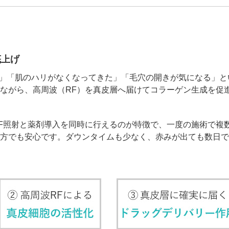
ジュベルック（Juvelook）
トXC）
プロファイロ
プルリア
レーザートーニング（メドライトC6）
IPL光治療
底上げ
ない」「肌のハリがなくなってきた」「毛穴の開きが気になる」
美白内服薬 シナール・トラネキサム酸
トレチノ
ながら、高周波（RF）を真皮層へ届けてコラーゲン生成を促
ヴェルベットスキン
ヴァンパ
F照射と薬剤導入を同時に行えるのが特徴で、一度の施術で複
ケミカルピーリング
イソトレ
の方でも安心です。ダウンタイムも少なく、赤みが出ても数日
電気焼灼器（モノポーラー）
真皮線維
サクセンダ・リベルサス
痩美茶
脂肪溶解注射（メソセラピー）
ダイエッ