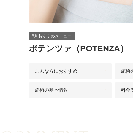
カベリン（カベルライン・Kabelline）
こめかみのヒアルロン酸注射
8月おすすめメニュー
チンセラプラス（Cincelar+）
ポテンツァ（POTENZA）
ボトックス注射（ガミースマイル・口角アッ
プ）
こんな方におすすめ
施術
人中短縮ボトックス
クレヴィエル注入
施術の基本情報
料金
ダーマペン4
ケアシス
ACRS療法（自己血サイトカインリッチ注入