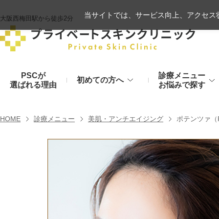
当サイトでは、サービス向上、アクセス状
大阪西梅田駅から徒歩2分
PSCが
診療メニュー
初めての方へ
選ばれる理由
お悩みで探す
施術の流れ
ヒアルロン酸リフト
HOME
診療メニュー
美肌・アンチエイジング
ポテンツァ（P
顔のお悩み
肌
モフィウス8
初診時のお持物
シワ・たるみ
美肌・アン
ヒアルロン酸やハイフ、糸リフトなど
医療の力で美肌へ
VOVリフト
お支払いについて
目元・二重
シミ・くす
ボトックス注射（シワ）
埋没法から切開法まで
レーザーや光治療
スネコス注射