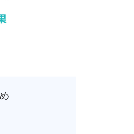
腋臭）手術
毛治療（FAGA）
手術
ス包茎術
滴
（トラネキサム酸）
注射
すめ
肌荒れ点滴
ピル