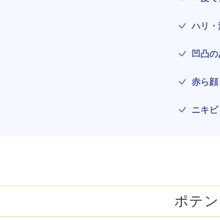
ガウディスキン（GAUDISKIN）
シスペラ（Cyspera）
ハリ・
凹凸の
赤ら顔
ニキビ
ポテン