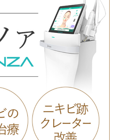
療
コスメ・サプリ
クリニック専売のスキンケアやなど
ーク（後天性眼瞼下垂の点眼治療）
法
問
取り（経結膜的下眼瞼脱脂術）
法
（眉下リフト）
手術
ーゼ（隆鼻術）
術（鼻尖縮小術）
脂肪溶解注射