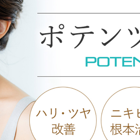
オンライン診
キビ跡・毛穴
医療脱毛
悩みを改善
医師による肌診断でマシンを使い分け
ヒアルロニダーゼ
アップニ
アフターケア
ボ
ヘアケア・育毛・薄毛治療
二重切開法
二重埋没
た治療をご提案
内服治療や頭皮注射など
よくあるご質
切らない眼瞼下垂（埋没法）手術
下瞼脂肪
療
豊胸・バスト
指す再生医療
上瞼脂肪除去
経験豊富な形成外科出身医師による丁寧な施術
目頭切開
女性器
下眼瞼たるみ取り
眉下切開
デリケートなお悩みもお気軽にご相談ください
二重糸とり手術
眼瞼下垂
耳
切らない・糸だけでつくる美鼻整形！
鼻プロテ
ピアスの穴あけもお任せください
耳介軟骨移植（鼻）
鼻尖形成
切らない鼻尖形成術
だんご鼻