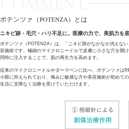
COMMENT.
療法）
ポテンツァ（POTENZA）とは
ジャルプロスーパーハイドロ
ルメッカ
ニキビ跡・毛穴・ハリ不足に。医療の力で、美肌力を
ポテンツァ（POTENZA）は、「ニキビ跡がなかなか消え
シミ取りレーザー（Q-YAGレーザー）
容施術です。極細のマイクロニードルで皮膚に小さな穴を開け
同時に注入することで、肌の再生力を高めます。
ハイドラフェイシャル
従来のマイクロニードルやダーマペンに比べ、ポテンツァはR
ミラノリピールボディ
小限に抑えられており、痛みに敏感な方や美容施術が初めて
生活に支障なく治療を受けていただけます。
CO2高周波レーザー（Esprit）
脂肪由来幹細胞点滴
美脚（ふくらはぎ）ボトックス