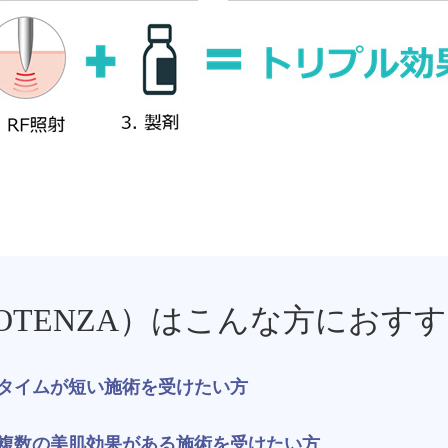
ボトックス注射 （多汗症）
わきが（
女性医療脱毛
女性の薄
乳輪縮小術
陥没乳頭
小陰唇縮小術
クリトリ
白玉点滴（グルタチオン）
NMN点
サイトカイン（ベビースキン）点滴
美白点滴
肩こりボトックス
ニンニク
OTENZA）はこんな方におす
若返り（アンチエイジング）点滴
ニキビ・
タイムが短い施術を受けたい方
高濃度ビタミンC点滴
アフター
複数の美肌効果がある施術を受けたい方