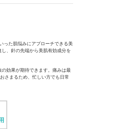
ル デンシファイ
（Forma α）
といった肌悩みにアプローチできる美
イン・ハイドロキノン療法
進し、針の先端から美肌有効成分を
イアフェイシャル
数の効果が期待できます。痛みは最
チノイン（ニキビ治療薬）
でおさまるため、忙しい方でも日常
芽細胞移植術
ト点滴（脂肪燃焼）