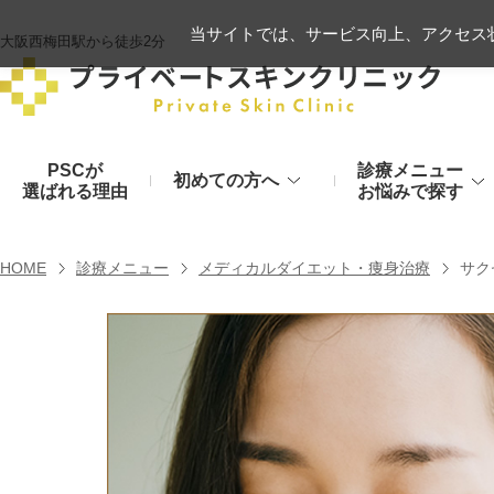
当サイトでは、サービス向上、アクセス状
大阪西梅田駅から徒歩2分
PSCが
診療メニュー
初めての方へ
選ばれる理由
お悩みで探す
施術の流れ
ヒアルロン酸リフト
HOME
診療メニュー
メディカルダイエット・痩身治療
サク
顔のお悩み
肌
モフィウス8
初診時のお持物
シワ・たるみ
美肌・アン
ヒアルロン酸やハイフ、糸リフトなど
医療の力で美肌へ
VOVリフト
お支払いについて
目元・二重
シミ・くす
ボトックス注射（シワ）
埋没法から切開法まで
レーザーや光治療
スネコス注射