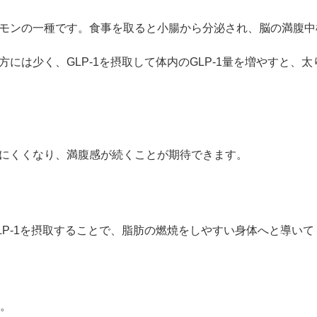
ZO SKIN HEALTH（ゼオスキンヘルス）
ナノメッ
ホルモンの一種です。食事を取ると小腸から分泌され、脳の満腹
方には少く、GLP-1を摂取して体内のGLP-1量を増やすと、
きにくくなり、満腹感が続くことが期待できます。
GLP-1を摂取することで、脂肪の燃焼をしやすい身体へと導い
。