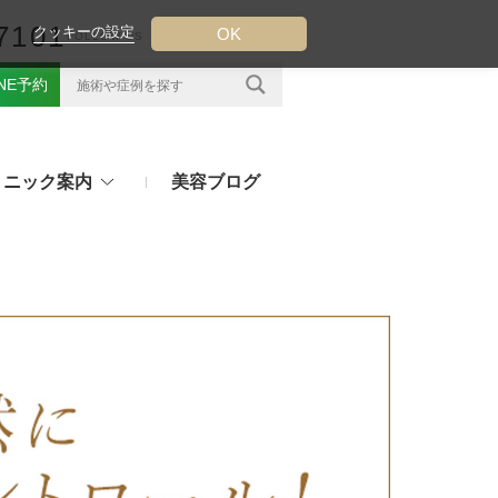
7101
クッキーの設定
OK
FOLLOW US
INE予約
リニック案内
美容ブログ
クについて
フ（ウルトラフォーマーMPT）
その他のお悩み
（TESS LIFT）
注射・点滴治療
プラセンタ注射、白玉点滴など
（スレッドリフト）
処方薬
ラー
アフターピルや美白内服薬など
ングリフト（ウルトラVリフト）