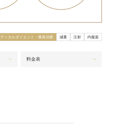
こ）ヒアルロン酸注入
core（ファットエックスコア）
メディカルダイエット・痩身治療
減量
注射
内服薬
ン酸注射（唇）
リップ
料金表
プ（顎）
ァ（POTENZA）
（MPガン）
膚再生（多血小板血漿）療法
イブ（ジュビダームビスタ®ボライ