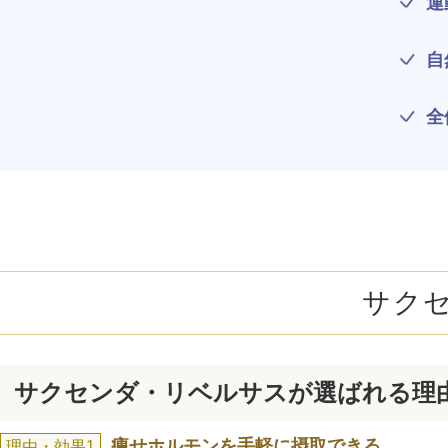
運
ミラドライ
ジェントルマックスプロプラス
自
頭皮注射
全
乳頭縮小術
ピアスの穴あけ
エクソソーム点滴
サク
プラセンタ注射
疲労回復点滴
サクセンダ・リベルサスが選ばれる理
アレルギー点滴
痩せホルモンを手軽に摂取できる
理由・効果1