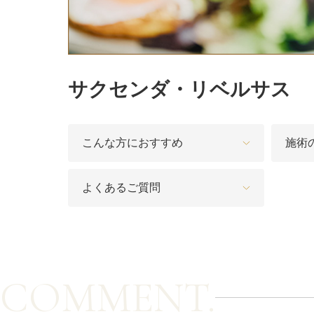
カベリン（カベルライン・Kabelline）
こめかみのヒアルロン酸注射
サクセンダ・リベルサス
チンセラプラス（Cincelar+）
ボトックス注射（ガミースマイル・口角アッ
プ）
こんな方におすすめ
施術
人中短縮ボトックス
よくあるご質問
クレヴィエル注入
ダーマペン4
ケアシス
COMMENT.
ACRS療法（自己血サイトカインリッチ注入