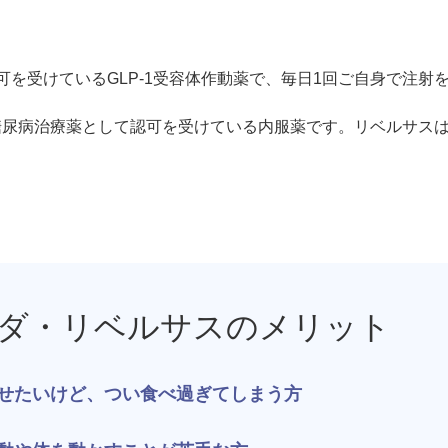
ジュベルック（Juvelook）
トXC）
プロファイロ
プルリア
を受けているGLP-1受容体作動薬で、毎日1回ご自身で注射を
レーザートーニング（メドライトC6）
IPL光治療
、糖尿病治療薬として認可を受けている内服薬です。リベルサス
美白内服薬 シナール・トラネキサム酸
トレチノ
ヴェルベットスキン
ヴァンパ
ケミカルピーリング
イソトレ
電気焼灼器（モノポーラー）
真皮線維
ダ・リベルサスのメリット
サクセンダ・リベルサス
痩美茶
せたいけど、つい食べ過ぎてしまう方
脂肪溶解注射（メソセラピー）
ダイエッ