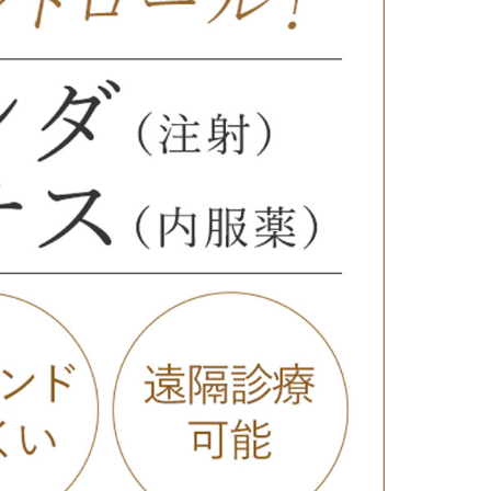
療
コスメ・サプリ
クリニック専売のスキンケアやなど
ーク（後天性眼瞼下垂の点眼治療）
法
問
取り（経結膜的下眼瞼脱脂術）
法
（眉下リフト）
手術
ーゼ（隆鼻術）
術（鼻尖縮小術）
脂肪溶解注射