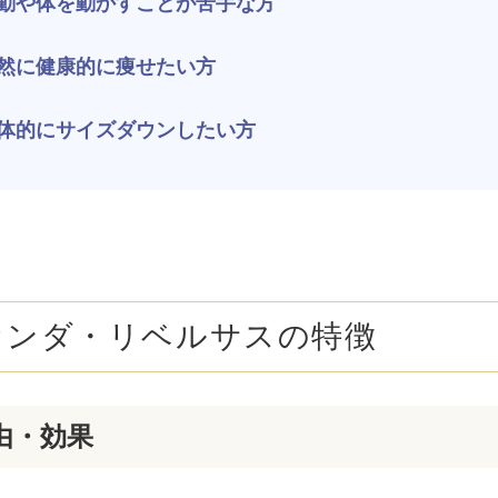
動や体を動かすことが苦手な方
ボトックス注射 （多汗症）
わきが（
女性医療脱毛
女性の薄
然に健康的に痩せたい方
乳輪縮小術
陥没乳頭
体的にサイズダウンしたい方
小陰唇縮小術
クリトリ
白玉点滴（グルタチオン）
NMN点
サイトカイン（ベビースキン）点滴
美白点滴
センダ・リベルサスの特徴
肩こりボトックス
ニンニク
若返り（アンチエイジング）点滴
ニキビ・
由・効果
高濃度ビタミンC点滴
アフター