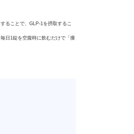
ル デンシファイ
することで、GLP-1を摂取するこ
（Forma α）
は毎日1錠を空腹時に飲むだけで「痩
イン・ハイドロキノン療法
イアフェイシャル
チノイン（ニキビ治療薬）
芽細胞移植術
ト点滴（脂肪燃焼）