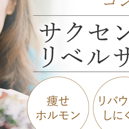
オンライン診
キビ跡・毛穴
医療脱毛
悩みを改善
医師による肌診断でマシンを使い分け
ヒアルロニダーゼ
アップニ
アフターケア
ボ
ヘアケア・育毛・薄毛治療
二重切開法
二重埋没
た治療をご提案
内服治療や頭皮注射など
よくあるご質
切らない眼瞼下垂（埋没法）手術
下瞼脂肪
療
豊胸・バスト
指す再生医療
上瞼脂肪除去
経験豊富な形成外科出身医師による丁寧な施術
目頭切開
女性器
下眼瞼たるみ取り
眉下切開
デリケートなお悩みもお気軽にご相談ください
二重糸とり手術
眼瞼下垂
耳
切らない・糸だけでつくる美鼻整形！
鼻プロテ
ピアスの穴あけもお任せください
耳介軟骨移植（鼻）
鼻尖形成
切らない鼻尖形成術
だんご鼻