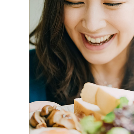
鼻
ニキビ・ニ
ナチュラルな美鼻を実現
ニキビ跡・毛穴の
スキンボトックス（マイクロボトックス）
輪郭・小顔
ほくろ・イ
涙袋ヒアルロン酸注射
切らない施術や顔に傷が残りにくい施術など
一人ひとりにあっ
脂肪注入
口元
美容再生医
ふっくら唇、自然な口元を実現
グラマラスライン形成（タレ目形成）
お肌の若返りを目
顎
目尻切開法
理想のフェイスラインに
上眼瞼たるみ取り
ヒアルロン酸注射（鼻）
小鼻縮小整形術（鼻翼縮小術）
切らない小鼻縮小術