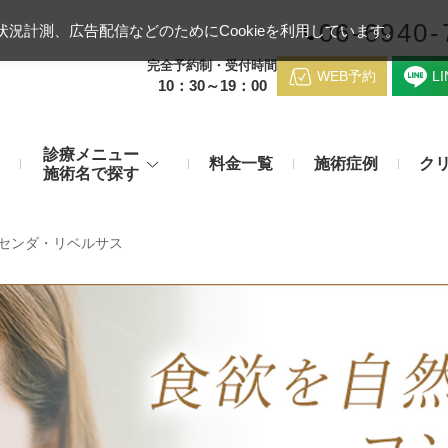
06-6940-
況計測、広告配信などのためにCookieを利用しています。
完全予約制・受付時間
WEB予約
L
10：30～19：00
診療メニュー
料金一覧
施術症例
ク
施術名で探す
梅田クリニッ
デンシティ
医療ハイ
センダ・リベルサス
のお悩み
身体のお悩み
マッサージピール（コラーゲンピール）
テスリフト
医師紹介
メディカルダイエット・痩身治
チエイジング
療
アンカーX
糸リフト
アクセス
脂肪溶解注射など
み・肝斑
わきが・多汗症
リジュラン注射（高濃度サーモン注射）
貴族フィ
予約方法
など豊富な施術で治療
切らない施術もご用意
バッカルファット除去術（頬脂肪除去術）
ショッピ