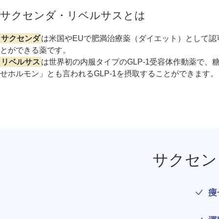
療法）
サクセンダ・リベルサスとは
ジャルプロスーパーハイドロ
サクセンダ
は米国やEUで肥満治療薬（ダイエット）として認可
とができる薬です。
ルメッカ
リベルサス
は世界初の内服タイプのGLP-1受容体作動薬で
せホルモン」とも言われるGLP-1を摂取することができます。
シミ取りレーザー（Q-YAGレーザー）
ハイドラフェイシャル
ミラノリピールボディ
CO2高周波レーザー（Esprit）
サクセン
脂肪由来幹細胞点滴
痩
美脚（ふくらはぎ）ボトックス