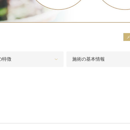
脂肪吸引注射
額（おで
頬のヒアルロン酸注射
FatX 
エラボトックス注射
ヒアルロ
Cカールリップ
スマイル
の特徴
施術の基本情報
ヒアルロン酸注入（顎）
Vシェイ
プロテーゼ手術（顎）
ポテンツ
ベビーコラーゲン
メソガン
水光注射
PRP皮
スキンバ