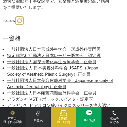
適切な治療と丁寧な説明で、安全性と満足度の高い施術
をご提供いたします。
FOLLOW
資格
一般社団法人日本形成外科学会 形成外科専門医
特定非営利活動法人日本レーザー医学会 認定医
一般社団法人国際抗老化再生医療学会 正会員
一般社団法人 日本美容外科学会 JSAPS（Japan
Society of Aesthetic Plastic Surgery）正会員
一般社団法人日本美容皮膚科学会（Japanese Society of
Aesthetic Dermatology）正会員
一般社団法人日本頭蓋顎顔面外科学会 正会員
アラガン社 VST（ボトックスビスタ）認定医
アラガン社 ヒアルロン酸バイクロスシリーズ注入認定
医
Miramar Labs社（ミラドライ開発社）ミラドライ認定
PSCが
電話を
24時間
料金表
LINE相談
選ばれる理由
かける
WEB予約
医