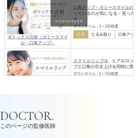
口角アップ・ガミースマイルの
っているのが気になる・笑った
す。
スクロールできます
ダウンタイム：1～2日程度
口元
たるみ取り
口角アッ
ボトックス注射（ガミースマイ
ル・口角アップ）
スマイルリップ
は、ヒアルロン
プと口角の引き上げを同時に実現
ダウンタイム：1～7日程度
口元
アヒル口
ハリ
口角
スマイルリップ
切らずに人中を短くできる
人中
DOCTOR.
られ、若々しい印象のお顔になる
ダウンタイム：1～2日程度
このページの監修医師
口元
鼻
リップリフト
人
人中短縮ボトックス