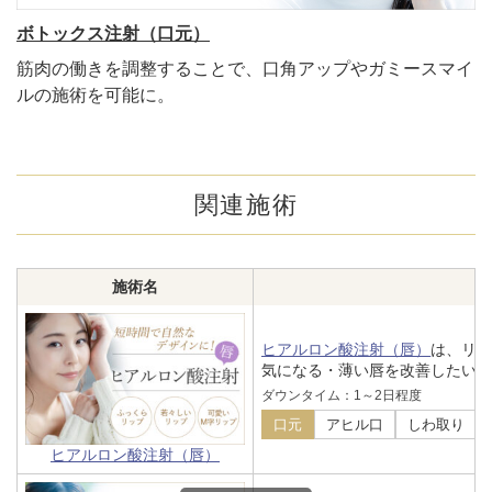
ボトックス注射（口元）
筋肉の働きを調整することで、口角アップやガミースマイ
ルの施術を可能に。
関連施術
施術名
ヒアルロン酸注射（唇）
は、リ
気になる・薄い唇を改善したいな
ダウンタイム：1～2日程度
口元
アヒル口
しわ取り
ヒアルロン酸注射（唇）