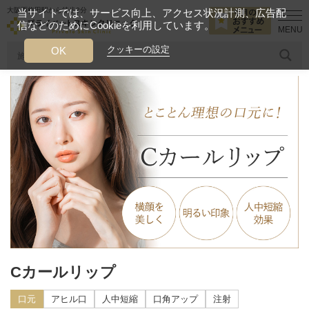
大阪西梅田駅から徒歩2分
当サイトでは、サービス向上、アクセス状況計測、広告配
信などのためにCookieを利用しています。
HOME
診療メニュー
口元
Cカールリップ
クッキーの設定
OK
人気のワード
糸リフト
ヒアルロン酸
リジュランアイ
頭皮
今月のおすすめメニュー
当クリニック月替わりのおすすめのメニュー
プライベートスキンクリニックが
選ばれる理由
クリニックについて
Cカールリップ
口元
アヒル口
人中短縮
口角アップ
注射