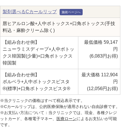
製剤選べるCカールリップ
唇ヒアルロン酸+人中ボトックス+口角ボトックス(手技
料込・麻酔クリーム除く)
【組み合わせ例】
最低価格 59,147
ニューラミスディープ+人中ボトッ
円
クス韓国製(少量)+口角ボトックス
(6,083円お得)
韓国製
【組み合わせ例】
最大価格 112,904
ボルベラ+人中ボトックスビスタ
円
®(標準)+口角ボトックスビスタ®
(12,056円お得)
※当クリニックの価格はすべて税込表示です。
※Cカールリップは、公的医療保険が適用されない自由診療です。
※お支払い方法について：当クリニックでは、現金、各種クレジ
ットカード、各種電子マネー、
医療ローン
によるお支払いが可能
です。