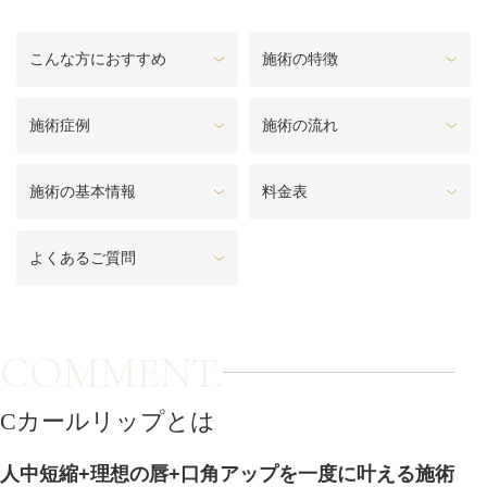
料金一覧
こんな方におすすめ
施術の特徴
施術症例
施術症例
施術の流れ
初めての方へ
施術の基本情報
料金表
お悩みで探す
施術メニュー
よくあるご質問
医師の
医師紹介
COMMENT.
スケジュール
Cカールリップとは
予約方法に
アクセス
ついて
西梅田から徒歩2分
人中短縮+理想の唇+口角アップを一度に叶える施術