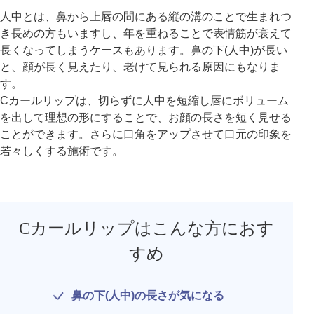
人中とは、鼻から上唇の間にある縦の溝のことで生まれつ
き長めの方もいますし、年を重ねることで表情筋が衰えて
アフターケア
オンライン診療
長くなってしまうケースもあります。鼻の下(人中)が長い
と、顔が長く見えたり、老けて見られる原因にもなりま
す。
Cカールリップは、切らずに人中を短縮し唇にボリューム
よくあるご質問
を出して理想の形にすることで、お顔の長さを短く見せる
ことができます。さらに口角をアップさせて口元の印象を
美容ブログ
若々しくする施術です。
オンラインショップ
Cカールリップはこんな方におす
LINE予約
WEB予約
すめ
鼻の下(人中)の長さが気になる