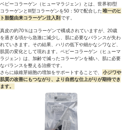
ベビーコラーゲン（ヒューマラジェン）とは、世界初I型
コラーゲンとIII型コラーゲンを50：50で配合した
唯一のヒ
アフターケア
オンライン診療
ト胎盤由来コラーゲン注入剤
です。
真皮の約70％はコラーゲンで構成されていますが、20歳
を過ぎる頃から急激に減少し、肌に必要なバランスが失わ
よくあるご質問
れていきます。その結果、ハリの低下や細かなシワなど、
肌質の変化として現れます。ベビーコラーゲン（ヒューマ
ラジェン）は、加齢で減ったコラーゲンを補い、肌に必要
美容ブログ
なバランスを整える治療です。
さらに線維芽細胞の増加をサポートすることで、
小ジワや
肌質の改善にもつながり、より自然な仕上がりが期待でき
オンラインショップ
ます。
LINE予約
WEB予約