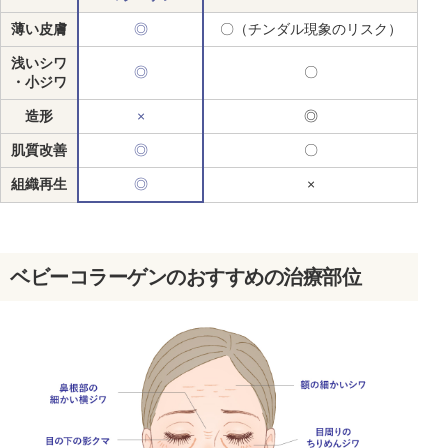
薄い皮膚
◎
〇（チンダル現象のリスク）
浅いシワ
◎
〇
・小ジワ
造形
×
◎
肌質改善
◎
〇
組織再生
◎
×
ベビーコラーゲンのおすすめの治療部位