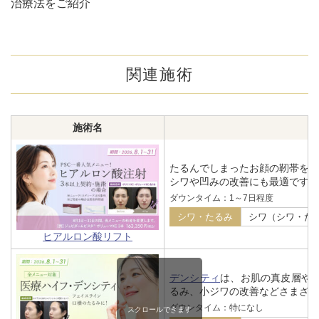
治療法をご紹介
関連施術
施術名
たるんでしまったお顔の靭帯を
シワや凹みの改善にも最適です。
ダウンタイム：1～7日程度
シワ・たるみ
シワ（シワ・た
ヒアルロン酸リフト
デンシティ
は、お肌の真皮層や皮
るみ、小ジワの改善などさまざま
ダウンタイム：特になし
スクロールできます