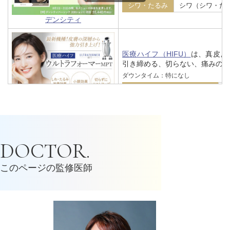
シワ・たるみ
シワ（シワ・た
デンシティ
医療ハイフ（HIFU）
は、真皮よ
引き締める、切らない、痛みの少
ダウンタイム：特になし
シワ・たるみ
輪郭・小顔
医療ハイフ（ウルトラフォーマ
ーMPT）
モフィウス8（Morpheus8）
は、
FDA承認の治療機です。
DOCTOR.
ダウンタイム：2～5日程度
シワ・たるみ
美肌・アンチエ
このページの監修医師
たるみ・クマ取り
引き締め
モフィウス8
マッサージピール
は、PRX-T