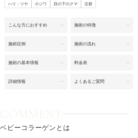
料金一覧
ハリ・ツヤ
小ジワ
目の下のクマ
注射
施術症例
こんな方におすすめ
施術の特徴
初めての方へ
施術症例
施術の流れ
施術の基本情報
料金表
お悩みで探す
施術メニュー
詳細情報
よくあるご質問
医師の
医師紹介
スケジュール
COMMENT.
予約方法に
アクセス
ベビーコラーゲンとは
ついて
西梅田から徒歩2分