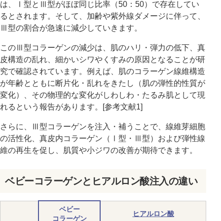
は、Ⅰ型とⅢ型がほぼ同じ比率（50：50）で存在してい
るとされます。そして、加齢や紫外線ダメージに伴って、
Ⅲ型の割合が急速に減少していきます。
このⅢ型コラーゲンの減少は、肌のハリ・弾力の低下、真
皮構造の乱れ、細かいシワやくすみの原因となることが研
究で確認されています。例えば、肌のコラーゲン線維構造
が年齢とともに断片化・乱れをきたし（肌の弾性的性質が
変化）、その物理的な変化がしわしわ・たるみ肌として現
れるという報告があります。[参考文献1]
さらに、Ⅲ型コラーゲンを注入・補うことで、線維芽細胞
の活性化、真皮内コラーゲン（Ⅰ型・Ⅲ型）および弾性線
維の再生を促し、肌質や小ジワの改善が期待できます。
ベビーコラーゲンとヒアルロン酸注入の違い
ベビー
ヒアルロン酸
コラーゲン