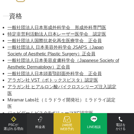
アンカーX
は、PDO素材を使用
フトアップを実現する糸リフト
資格
ダウンタイム：1～2週間程度
シワ・たるみ
輪郭・小顔
一般社団法人日本形成外科学会 形成外科専門医
アンカーX
特定非営利活動法人日本レーザー医学会 認定医
一般社団法人国際抗老化再生医療学会 正会員
糸リフト（スレッドリフト）
は
一般社団法人 日本美容外科学会 JSAPS（Japan
れい線を改善。お肌のコラーゲ
Society of Aesthetic Plastic Surgery）正会員
施術です。
一般社団法人日本美容皮膚科学会（Japanese Society of
ダウンタイム：1～2週間程度
Aesthetic Dermatology）正会員
シワ・たるみ
輪郭・小顔
一般社団法人日本頭蓋顎顔面外科学会 正会員
糸リフト（スレッドリフト）
アラガン社 VST（ボトックスビスタ）認定医
アラガン社 ヒアルロン酸バイクロスシリーズ注入認定
医
シワ取りならボトックス注射
が
Miramar Labs社（ミラドライ開発社）ミラドライ認定
ます。お顔だと目尻、眉間、額、
医
ダウンタイム：1～2日程度
ジュビダームビスタ®ボリューマXC認定医
シワ・たるみ
顎
小顔
額
ジュビダームビスタ®ボリフトXC認定医
ボトックス注射（シワ）
PSCが
電話を
24時間
ジュビダームビスタ®ボルベラXC認定医
料金表
LINE相談
選ばれる理由
かける
WEB予約
ジュビダームビスタ®ボラックスXC認定医