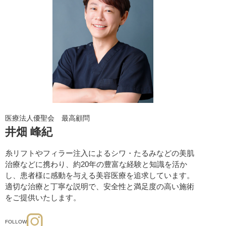
ーゲンの産生を促し、小ジワ・た
ダウンタイム：特になし
シワ・たるみ
ニキビ・ニキビ
マッサージピール（コラーゲン
ピール）
テスリフト
は、下垂した脂肪を
用、PDOの脂肪萎縮作用による
ダウンタイム：1～2週間程度
シワ・たるみ
輪郭・小顔
医療法人優聖会 最高顧問
テスリフト（TESS LIFT）
井畑 峰紀
VOVリフト
は長期間効果の持続
糸リフトやフィラー注入によるシワ・たるみなどの美肌
す。
治療などに携わり、約20年の豊富な経験と知識を活か
ダウンタイム：1～2週間程度
し、患者様に感動を与える美容医療を追求しています。
適切な治療と丁寧な説明で、安全性と満足度の高い施術
シワ・たるみ
輪郭・小顔
をご提供いたします。
VOVリフト
FOLLOW