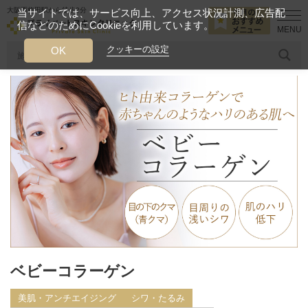
大阪西梅田駅から徒歩2分
当サイトでは、サービス向上、アクセス状況計測、広告配
信などのためにCookieを利用しています。
HOME
診療メニュー
美肌・アンチエイジング
ベビーコラーゲン
クッキーの設定
OK
人気のワード
糸リフト
ヒアルロン酸
リジュランアイ
頭皮
今月のおすすめメニュー
当クリニック月替わりのおすすめのメニュー
プライベートスキンクリニックが
選ばれる理由
クリニックについて
ベビーコラーゲン
美肌・アンチエイジング
シワ・たるみ