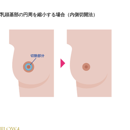
乳頭基部の円周を縮小する場合（内側切開法）
FLOW.4