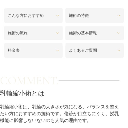
料金一覧
こんな方におすすめ
施術の特徴
施術症例
施術の流れ
施術の基本情報
初めての方へ
料金表
よくあるご質問
お悩みで探す
施術メニュー
COMMENT.
医師の
乳輪縮小術とは
医師紹介
スケジュール
乳輪縮小術は、乳輪の大きさが気になる、バランスを整え
たい方におすすめの施術です。傷跡が目立ちにくく、授乳
予約方法に
アクセス
機能に影響しないないのも人気の理由です。
ついて
西梅田から徒歩2分