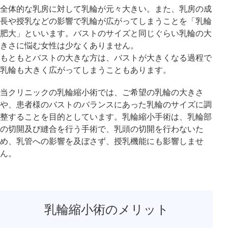
全体的な乳房に対して乳輪が元々大きい。また、乳房の成
長や授乳などの影響で乳輪が広がってしまうことを「乳輪
アフターケア
オンライン診療
肥大」といいます。バストのサイズと同じぐらい乳輪の大
きさに悩む女性は少なくありません。
もともとバストの大きな方は、バストが大きくなる過程で
乳輪も大きく広がってしまうこともあります。
よくあるご質問
当クリニックの乳輪縮小術では、ご希望の乳輪の大きさ
や、患者様のバストのバランスにあった乳輪のサイズに調
美容ブログ
整することを目的としています。乳輪縮小手術は、乳輪部
の切開及び縫合を行う手術で、乳頭の切開を行わないた
め、乳管への影響を及ぼさず、授乳機能にも影響しませ
オンラインショップ
ん。
LINE予約
WEB予約
乳輪縮小術のメリット