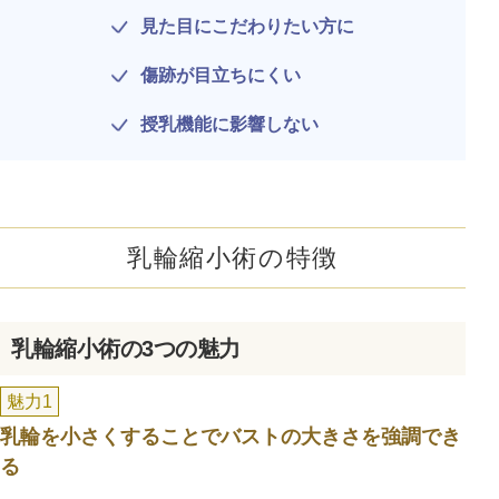
見た目にこだわりたい方に
傷跡が目立ちにくい
授乳機能に影響しない
乳輪縮小術の特徴
乳輪縮小術の3つの魅力
公式SNS
魅力1
乳輪を小さくすることでバストの大きさを強調でき
井畑 峰紀 医師
安形省吾 医師
る