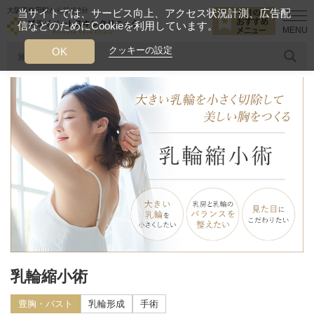
大阪西梅田駅から徒歩2分
当サイトでは、サービス向上、アクセス状況計測、広告配
信などのためにCookieを利用しています。
HOME
診療メニュー
豊胸・バスト
乳輪縮小術
クッキーの設定
OK
人気のワード
糸リフト
ヒアルロン酸
リジュランアイ
頭皮
今月のおすすめメニュー
当クリニック月替わりのおすすめのメニュー
プライベートスキンクリニックが
選ばれる理由
クリニックについて
乳輪縮小術
豊胸・バスト
乳輪形成
手術