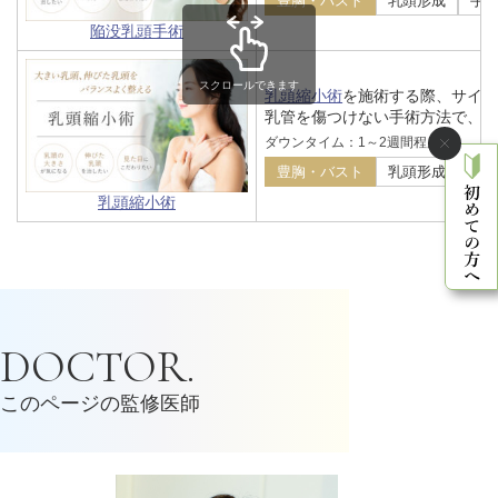
豊胸・バスト
乳頭形成
手
陥没乳頭手術
スクロールできます
乳頭縮小術
を施術する際、サイ
乳管を傷つけない手術方法で、
ダウンタイム：1～2週間程度
豊胸・バスト
乳頭形成
手
乳頭縮小術
DOCTOR.
このページの監修医師