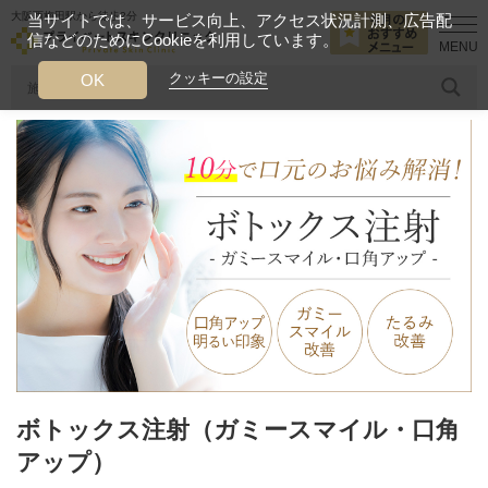
大阪西梅田駅から徒歩2分
当サイトでは、サービス向上、アクセス状況計測、広告配
信などのためにCookieを利用しています。
HOME
診療メニュー
口元
ボトックス注射（ガミースマイル・口
クッキーの設定
OK
人気のワード
糸リフト
ヒアルロン酸
リジュランアイ
頭皮
今月のおすすめメニュー
当クリニック月替わりのおすすめのメニュー
プライベートスキンクリニックが
選ばれる理由
クリニックについて
ボトックス注射（ガミースマイル・口角
アップ）