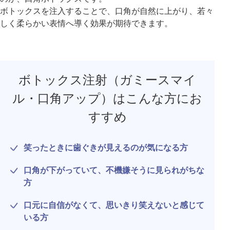
ボトックスを注入することで、口角が自然に上がり、若々
しく柔らかい表情へ導く効果が期待できます。
ボトックス注射（ガミースマイ
ル・口角アップ）はこんな方にお
すすめ
笑ったときに歯ぐきが見えるのが気になる方
公式SNS
口角が下がっていて、不機嫌そうに見られがちな
方
口元に自信がなくて、思いきり笑えないと感じて
井畑 峰紀 医師
安形省吾 医師
いる方