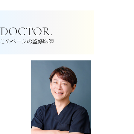
スマイルリップ
切らずに人中を短くできる
人中
られ、若々しい印象のお顔になる
DOCTOR.
ダウンタイム：1～2日程度
口元
鼻
リップリフト
人
このページの監修医師
人中短縮ボトックス