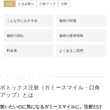
料金一覧
口元
たるみ取り
口角アップ
注射
施術症例
こんな方におすすめ
施術の特徴
初めての方へ
施術の流れ
施術の基本情報
料金表
よくあるご質問
お悩みで探す
施術メニュー
COMMENT.
医師の
医師紹介
スケジュール
ボトックス注射（ガミースマイル・口角
アップ）とは
予約方法に
アクセス
ついて
西梅田から徒歩2分
笑いたいのに気になるガミースマイルに。注射だけ