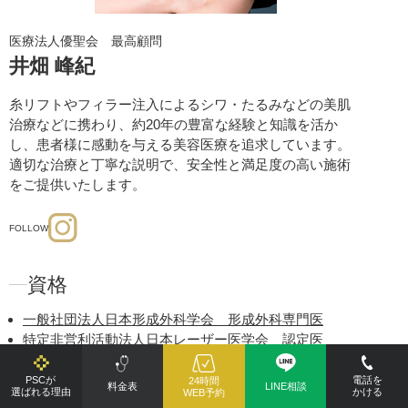
医療法人優聖会 最高顧問
井畑 峰紀
糸リフトやフィラー注入によるシワ・たるみなどの美肌
治療などに携わり、約20年の豊富な経験と知識を活か
し、患者様に感動を与える美容医療を追求しています。
適切な治療と丁寧な説明で、安全性と満足度の高い施術
をご提供いたします。
FOLLOW
資格
一般社団法人日本形成外科学会 形成外科専門医
特定非営利活動法人日本レーザー医学会 認定医
一般社団法人国際抗老化再生医療学会 正会員
一般社団法人 日本美容外科学会 JSAPS（Japan
PSCが
電話を
24時間
料金表
LINE相談
選ばれる理由
かける
WEB予約
Society of Aesthetic Plastic Surgery）正会員