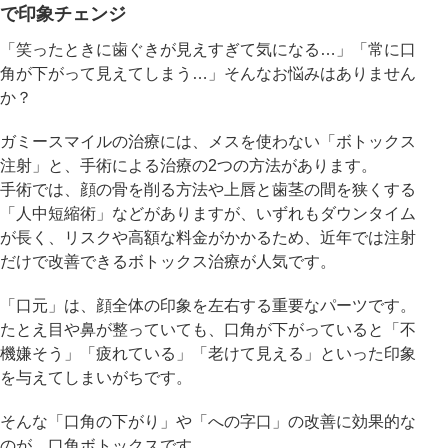
で印象チェンジ
「笑ったときに歯ぐきが見えすぎて気になる…」「常に口
アフターケア
オンライン診療
角が下がって見えてしまう…」そんなお悩みはありません
か？
ガミースマイルの治療には、メスを使わない「ボトックス
よくあるご質問
注射」と、手術による治療の2つの方法があります。
手術では、顔の骨を削る方法や上唇と歯茎の間を狭くする
「人中短縮術」などがありますが、いずれもダウンタイム
美容ブログ
が長く、リスクや高額な料金がかかるため、近年では注射
だけで改善できるボトックス治療が人気です。
オンラインショップ
「口元」は、顔全体の印象を左右する重要なパーツです。
たとえ目や鼻が整っていても、口角が下がっていると「不
LINE予約
WEB予約
機嫌そう」「疲れている」「老けて見える」といった印象
を与えてしまいがちです。
そんな「口角の下がり」や「への字口」の改善に効果的な
のが、口角ボトックスです。