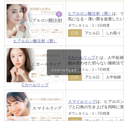
ヒアルロン酸注射（唇）
は、リ
気になる・薄い唇を改善したいな
ダウンタイム：1～2日程度
口元
アヒル口
しわ取り
ヒアルロン酸注射（唇）
Cカールリップ
とは、人中短縮ボ
組み合わせた切らない施術法です
ダウンタイム：1～7日程度
スクロールできます
口元
アヒル口
人中短縮
Cカールリップ
スマイルリップ
は、ヒアルロン
プと口角の引き上げを同時に実現
ダウンタイム：1～7日程度
口元
アヒル口
ハリ
口角