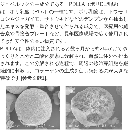
ジュベルックの主成分である「PDLLA（ポリDL乳酸）」
は、ポリ乳酸（PLA）の一種です。ポリ乳酸は、トウモロ
コシやジャガイモ、サトウキビなどのデンプンから抽出し
たエキスを発酵・重合させて作られる成分で、医療用の縫
合糸や骨接合プレートなど、長年医療現場で広く使用され
てきた安全性の高い物質です。
PDLLAは、体内に注入されると数ヶ月から約2年かけてゆ
っくりと水分と二酸化炭素に分解され、自然に体外へ排出
されます。この分解される過程で、周辺の線維芽細胞を継
続的に刺激し、コラーゲンの生成を促し続けるのが大きな
特徴です [参考文献1]。
公式SNS
井畑 峰紀 医師
安形省吾 医師