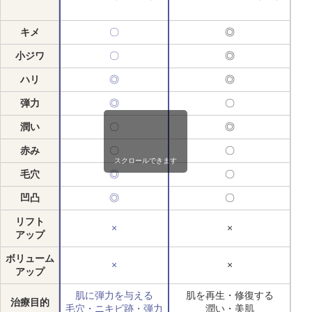
キメ
〇
◎
小ジワ
〇
◎
ハリ
◎
◎
弾力
◎
〇
潤い
〇
◎
赤み
〇
〇
スクロールできます
毛穴
◎
〇
凹凸
◎
〇
リフト
×
×
アップ
ボリューム
×
×
アップ
肌に弾力を与える
肌を再生・修復する
治療目的
毛穴・ニキビ跡・弾力
潤い・美肌
ハ