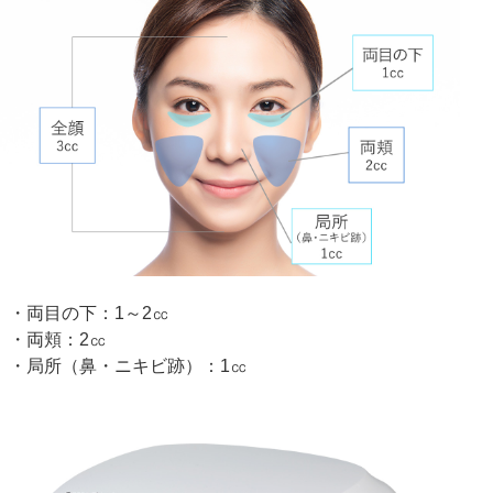
・両目の下：1～2㏄
・両頬：2㏄
・局所（鼻・ニキビ跡）：1㏄