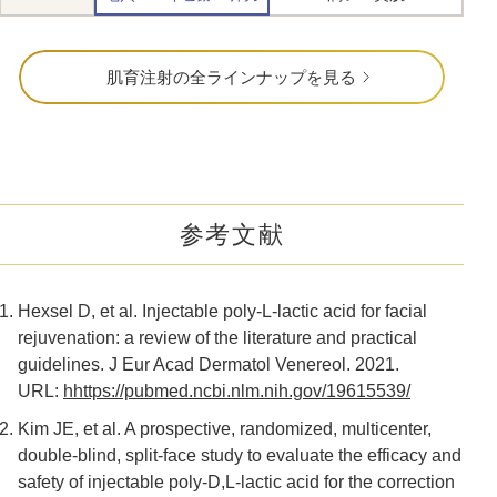
肌育注射の全ラインナップを見る
参考文献
Hexsel D, et al. Injectable poly-L-lactic acid for facial
rejuvenation: a review of the literature and practical
guidelines. J Eur Acad Dermatol Venereol. 2021.
URL:
hhttps://pubmed.ncbi.nlm.nih.gov/19615539/
Kim JE, et al. A prospective, randomized, multicenter,
double-blind, split-face study to evaluate the efficacy and
safety of injectable poly-D,L-lactic acid for the correction