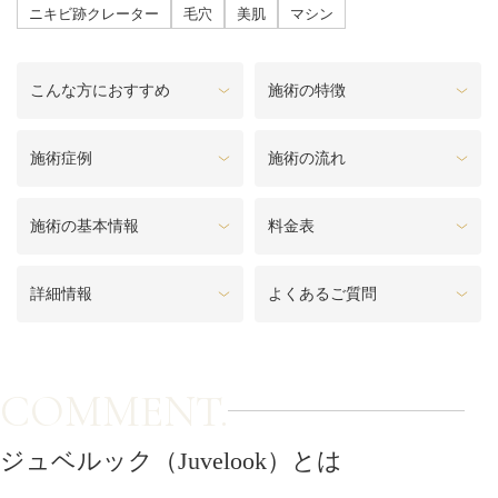
料金一覧
ニキビ跡クレーター
毛穴
美肌
マシン
施術症例
こんな方におすすめ
施術の特徴
初めての方へ
施術症例
施術の流れ
施術の基本情報
料金表
お悩みで探す
施術メニュー
詳細情報
よくあるご質問
医師の
医師紹介
スケジュール
COMMENT.
予約方法に
アクセス
ジュベルック（Juvelook）とは
ついて
西梅田から徒歩2分