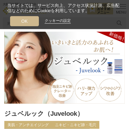
大阪西梅田駅から徒歩2分
当サイトでは、サービス向上、アクセス状況計測、広告配
信などのためにCookieを利用しています。
HOME
診療メニュー
美肌・アンチエイジング
ジュベルック（Juv
クッキーの設定
OK
人気のワード
糸リフト
ヒアルロン酸
リジュランアイ
頭皮
今月のおすすめメニュー
当クリニック月替わりのおすすめのメニュー
プライベートスキンクリニックが
選ばれる理由
クリニックについて
ジュベルック（Juvelook）
美肌・アンチエイジング
ニキビ・ニキビ跡・毛穴