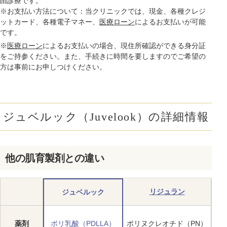
由診療です。
※お支払い方法について：当クリニックでは、現金、各種クレジ
ットカード、各種電子マネー、
医療ローン
によるお支払いが可能
です。
※
医療ローン
によるお支払いの場合、現住所確認ができる身分証
をご持参ください。また、手続きに時間を要しますのでご希望の
方は事前にお申しつけください。
ジュベルック（Juvelook）の詳細情報
他の肌育製剤との違い
リジュラン
ジュベルック
ス
非
薬剤
ポリ乳酸（PDLLA）
ポリヌクレオチド（PN）