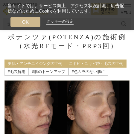
大阪西梅田駅から徒歩2分
当サイトでは、サービス向上、アクセス状況計測、広告配
信などのためにCookieを利用しています。
HOME
施術症例
美肌・アンチエイジングの症例
ポテンツァ(PO
クッキーの設定
OK
ポテンツァ(POTENZA)の施術例
人気のワード
糸リフト
ヒアルロン酸
リジュランアイ
頭皮
（水光RFモード・PRP3回）
今月のおすすめメニュー
美肌・アンチエイジングの症例
ニキビ・ニキビ跡・毛穴の症例
当クリニック月替わりのおすすめのメニュー
#毛穴解消
#肌のトーンアップ
#色ムラのない肌に
プライベートスキンクリニックが
選ばれる理由
クリニックについて