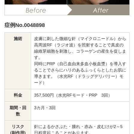
料金一覧
施術症例
症例No.0048898
施術
皮膚に刺した微細な針（マイクロニードル）から
初めての方へ
高周波RF（ラジオ波）を照射することで真皮の
線維芽細胞を刺激し、コラーゲンの産生を促しま
す。
同時にPRP（自己血由来多血小板血漿）を導入す
ることでさらにハリのあるふっくらとしたお肌に
お悩みで探す
施術メニュー
導きます。（水光RF（ドラッグデリバリー）モ
ード）
医師の
料金
357,500円（水光RFモード・PRP 3回）
医師紹介
スケジュール
期間・回
3カ月・3回
数
予約方法に
アクセス
リスク
針によるかさぶた・腫れ・赤み・皮むけが2～5
ついて
西梅田から徒歩2分
(副作用)
日程度起こることがあります。