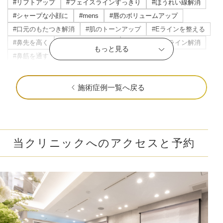
#リフトアップ
#フェイスラインすっきり
#ほうれい線解消
#シャープな小顔に
#mens
#唇のボリュームアップ
#口元のもたつき解消
#肌のトーンアップ
#Eラインを整える
#鼻先を高く
#頬のもたつき解消
#マリオネットライン解消
もっと見る
#鼻筋を通す
#立体感のある唇
#横顔美人に
#目の下のたるみ解消
#すっきりした目元
#ニキビ・ニキビ跡改善
#立体感のあるお顔に
#おでこを丸く
施術症例一覧へ戻る
#顎を前に出す
#クマ取り
#だんご鼻解消
#ナチュラルな変化
#目を大きく
#瞼の重み解消
#色ムラのない肌に
#中顔面短縮
#頬肉の厚み解消
#輪郭の凹凸を解消
#頬コケ解消
#口角アップ
#毛穴解消
当クリニックへのアクセスと予約
#下膨れ解消
#忘れ鼻に
#お顔の引き締め
#こめかみふっくら
#二重顎を解消
#エラ張り解消
#シワの固定化を予防
#肌質改善
#ハリ・ツヤ
#唇の縦ジワ解消
#人中短縮
#口横ポニョ解消
#鼻を高く
#肝斑解消
#自然な二重幅
#梅干しジワ解消
#くすみ改善
#シミ解消
#表情ジワ解消
#鼻柱を下げる
#鼻先を細く