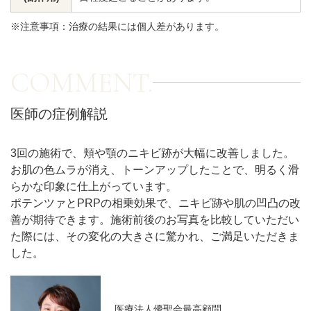
※注意事項：治療の結果には個人差があります。
アフターケア
オンライン診療
COMMENT.
よくあるご質問
医師の症例解説
美容ブログ
3回の施術で、頬や顎のニキビ跡が大幅に改善しました。
お肌の色ムラが消え、トーンアップしたことで、明るく滑
らかな印象に仕上がっています。
オンラインショップ
ポテンツァとPRPの相乗効果で、ニキビ跡や肌の凹凸の改
善が期待できます。施術前後のお写真を比較していただい
た際には、その変化の大きさに驚かれ、ご満足いただきま
LINE予約
WEB予約
した。
医療法人優聖会最高顧問