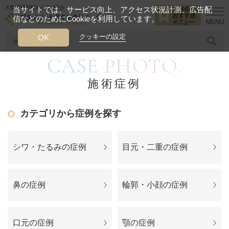
大阪西梅田駅から徒歩2分
当サイトでは、サービス向上、アクセス状況計測、広告配
信などのためにCookieを利用しています。
HOME
施術症例
鼻の症例
クッキーの設定
OK
CASE PHOTO.
人気のワード
糸リフト
ヒアルロン酸
リジュランアイ
頭皮
施術症例
今月のおすすめメニュー
カテゴリから症例を探す
当クリニック月替わりのおすすめのメニュー
プライベートスキンクリニックが
シワ・たるみの症例
目元・二重の症例
選ばれる理由
鼻の症例
輪郭・小顔の症例
クリニックについて
口元の症例
顎の症例