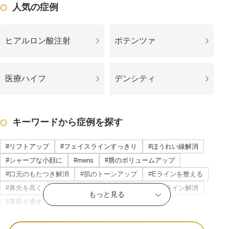
人気の症例
ヒアルロン酸注射
ポテンツァ
医療ハイフ
デンシティ
キーワードから症例を探す
#リフトアップ
#フェイスラインすっきり
#ほうれい線解消
#シャープな小顔に
#mens
#唇のボリュームアップ
公式SNS
#口元のもたつき解消
#肌のトーンアップ
#Eラインを整える
#鼻先を高く
#頬のもたつき解消
#マリオネットライン解消
もっと見る
#鼻筋を通す
#立体感のある唇
#横顔美人に
井畑 峰紀 医師
安形省吾 医師
#目の下のたるみ解消
#すっきりした目元