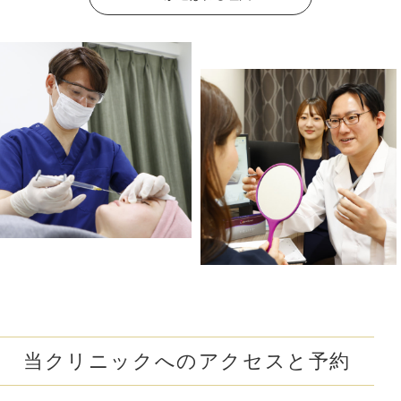
#離れ目を解消
#目の距離を近づける
#蒙古襞解消
#目力アップ
#二重ラインをくっきり
#おじぎ鼻改善
#青クマ改善
#ちりめんジワ改善
#M字リップ
#くすみ解消
#色素沈着改善
#ニキビ改善
#赤ら顔を解消
#鼻筋を直線に
#酒さ改善
#首のたるみ解消
#おちょぼ口解消
#下ぶくれ解消
#お顔の赤み解消
#口元のシワ解消
#目を大きく見せる
#色素沈着を改善
#顎下のたるみ解消
#クレーター肌改善
#蒙古襞を解消
#尖った鼻先に
#小鼻の広がりを解消
#隠れジミも解消
当クリニックへのアクセスと予約