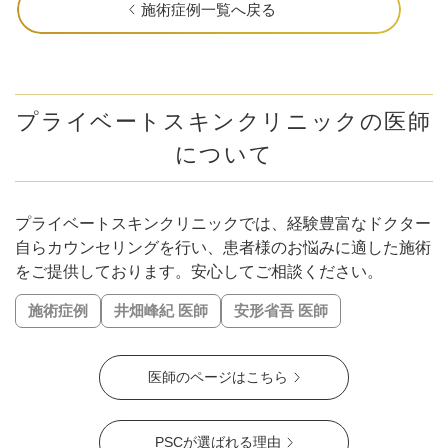
#ニキビ・ニキビ跡改善
#立体感のあるお顔に
#おでこを丸く
施術症例一覧へ戻る
#顎を前に出す
#クマ取り
#だんご鼻解消
#ナチュラルな変化
#目を大きく
#瞼の重み解消
#色ムラのない肌に
#中顔面短縮
#頬肉の厚み解消
#輪郭の凹凸を解消
#頬コケ解消
#口角アップ
#毛穴解消
プライベートスキンクリニックの医師
#下膨れ解消
#忘れ鼻に
#お顔の引き締め
について
#こめかみふっくら
#二重顎を解消
#エラ張り解消
#シワの固定化を予防
#肌質改善
#ハリ・ツヤ
#唇の縦ジワ解消
#人中短縮
#口横ポニョ解消
#鼻を高く
プライベートスキンクリニックでは、経験豊富なドクター
#肝斑解消
#自然な二重幅
#梅干しジワ解消
#くすみ改善
自らカウンセリングを行い、患者様のお悩みに適した施術
#シミ解消
をご提供しております。安心してご相談ください。
#表情ジワ解消
#鼻柱を下げる
#鼻先を細く
#肌の赤みを解消
#皮脂トラブル改善
施術症例
井畑峰紀 医師
安形省吾 医師
#凹凸のないなめらかな肌に
#肌ツヤアップ
#美白
#鼻唇角
#優しい目元
#ぷっくり涙袋
#四角い輪郭をすっきり
医師のページはこちら
#頬コケをふっくら
#おでこのシワ解消
#鼻先の丸み解消
#おでこの横ジワ解消
#他の施術と併用可
#肌の鎮静
#くっきりした目元
#ニキビ跡改善
#笑いジワ解消
PSCが選ばれる理由