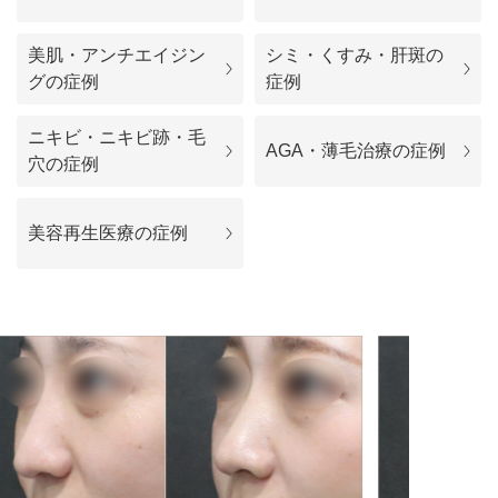
料金一覧
美肌・アンチエイジン
シミ・くすみ・肝斑の
施術症例
グの症例
症例
ニキビ・ニキビ跡・毛
初めての方へ
AGA・薄毛治療の症例
穴の症例
美容再生医療の症例
お悩みで探す
施術メニュー
医師の
医師紹介
スケジュール
予約方法に
アクセス
ついて
西梅田から徒歩2分