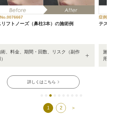
アフターケア
オンライン診療
症例No.0076662
症例No.006
テスリフトノーズ（鼻背3本・鼻柱3本）の施術例
ヒアルロン
本）
よくあるご質問
施術、料金、期間・回数、リスク（副作
施術、
用）
用）
美容ブログ
オンラインショップ
詳しくはこちら
LINE予約
WEB予約
1
2
＞