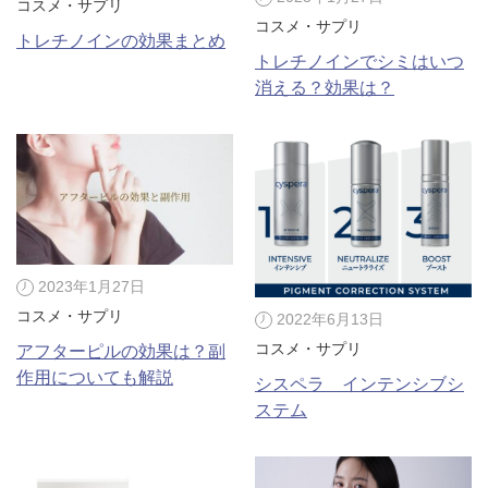
コスメ・サプリ
コスメ・サプリ
トレチノインの効果まとめ
トレチノインでシミはいつ
消える？効果は？
2023年1月27日
コスメ・サプリ
2022年6月13日
公式SNS
コスメ・サプリ
アフターピルの効果は？副
作用についても解説
シスペラ インテンシブシ
ステム
井畑 峰紀 医師
安形省吾 医師