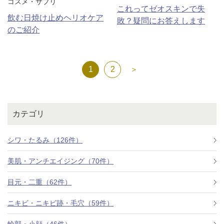
コスメ・サプリ
これってゼオスキンで失
飲む日焼け止めヘリオケア
敗？疑問にお答えします
のご紹介
1
2
＞
カテゴリ
シワ・たるみ（126件）
美肌・アンチエイジング（70件）
目元・二重（62件）
ニキビ・ニキビ跡・毛穴（59件）
輪郭・小顔（46件）