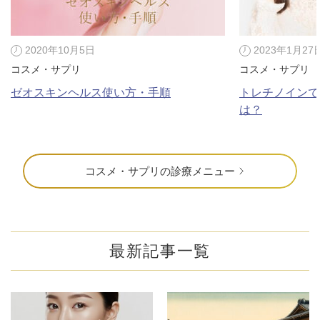
料金一覧
施術症例
2020年10月5日
2023年1月27
コスメ・サプリ
コスメ・サプリ
ゼオスキンヘルス使い方・手順
トレチノインで
初めての方へ
は？
お悩みで探す
施術メニュー
コスメ・サプリの診療メニュー
医師の
医師紹介
スケジュール
最新記事一覧
予約方法に
アクセス
ついて
西梅田から徒歩2分