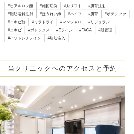
#ヒアルロン酸
#施術症例
#糸リフト
#肌育注射
#脂肪溶解注射
#ほうれい線
#ハイフ
#肌育
#ポテンツァ
#ニキビ跡
#ミラドライ
#マンジャロ
#リジュラン
#ニキビ
#ボトックス
#Eライン
#FAGA
#肌管理
#イソトレチノイン
#脂肪注入
当クリニックへのアクセスと予約