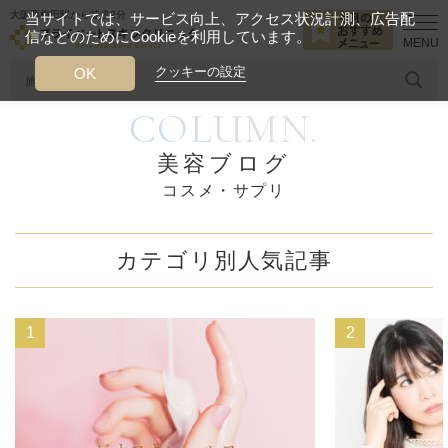
大阪西梅田駅から徒歩2分
当サイトでは、サービス向上、アクセス状況計測、広告配
信などのためにCookieを利用しています。
HOME
美容ブログ
コスメ・サプリ
クッキーの設定
OK
COLUMN.
人気のワード
糸リフト
ヒアルロン酸
リジュランアイ
頭皮
美容ブログ
コスメ・サプリ
今月のおすすめメニュー
当クリニック月替わりのおすすめのメニュー
カテゴリ別人気記事
プライベートスキンクリニックが
選ばれる理由
クリニックについて