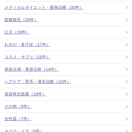
メディカルダイエット・瘦身治療（30件）
医療脱毛（20件）
口元（19件）
わきが・多汗症（17件）
コスメ・サプリ（16件）
美容点滴・美容注射（14件）
ヘアケア・育毛・薄毛治療（10件）
公式SNS
美容再生医療（10件）
その他（9件）
井畑 峰紀 医師
安形省吾 医師
女性器（7件）
ホクロ・イボ（6件）