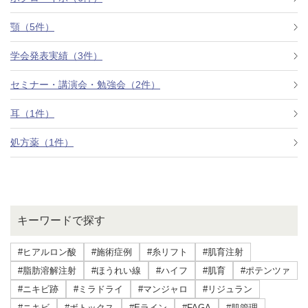
顎（5件）
学会発表実績（3件）
セミナー・講演会・勉強会（2件）
耳（1件）
処方薬（1件）
キーワードで探す
#ヒアルロン酸
#施術症例
#糸リフト
#肌育注射
#脂肪溶解注射
#ほうれい線
#ハイフ
#肌育
#ポテンツァ
#ニキビ跡
#ミラドライ
#マンジャロ
#リジュラン
#ニキビ
#ボトックス
#Eライン
#FAGA
#肌管理