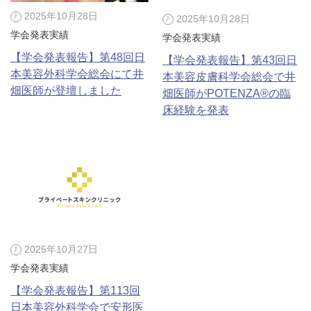
料金一覧
2025年10月28日
2025年10月28日
学会発表実績
学会発表実績
施術症例
【学会発表報告】第48回日
【学会発表報告】第43回日
本美容外科学会総会にて井
本美容皮膚科学会総会で井
畑医師が登壇しました
初めての方へ
畑医師がPOTENZA®の臨
床経験を発表
お悩みで探す
施術メニュー
医師の
医師紹介
スケジュール
2025年10月27日
学会発表実績
予約方法に
アクセス
【学会発表報告】第113回
ついて
西梅田から徒歩2分
日本美容外科学会で安形医