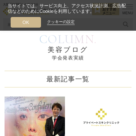
大阪西梅田駅から徒歩2分
当サイトでは、サービス向上、アクセス状況計測、広告配
信などのためにCookieを利用しています。
HOME
美容ブログ
学会発表実績
クッキーの設定
OK
COLUMN.
人気のワード
糸リフト
ヒアルロン酸
リジュランアイ
頭皮
美容ブログ
学会発表実績
今月のおすすめメニュー
当クリニック月替わりのおすすめのメニュー
最新記事一覧
プライベートスキンクリニックが
選ばれる理由
クリニックについて