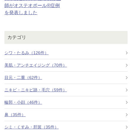
師がオステオポール®症例
を発表しました
アフターケア
オンライン診療
カテゴリ
よくあるご質問
シワ・たるみ（126件）
美容ブログ
美肌・アンチエイジング（70件）
目元・二重（62件）
オンラインショップ
ニキビ・ニキビ跡・毛穴（59件）
輪郭・小顔（46件）
LINE予約
WEB予約
鼻（35件）
シミ・くすみ・肝斑（35件）