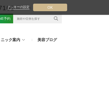
7101
クッキーの設定
OK
FOLLOW US
INE予約
リニック案内
美容ブログ
クについて
フ（ウルトラフォーマーMPT）
その他のお悩み
（TESS LIFT）
注射・点滴治療
プラセンタ注射、白玉点滴など
（スレッドリフト）
処方薬
ラー
アフターピルや美白内服薬など
ングリフト（ウルトラVリフト）