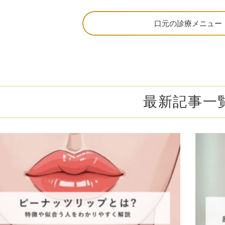
脂肪吸引注射
額（おで
口元の診療メニュー
頬のヒアルロン酸注射
FatX 
エラボトックス注射
ヒアルロ
Cカールリップ
スマイル
最新記事一
ヒアルロン酸注入（顎）
Vシェイ
プロテーゼ手術（顎）
ポテンツ
ベビーコラーゲン
メソガン
水光注射
PRP皮
スキンバ