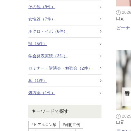
療法）
その他（9件）
202
ジャルプロスーパーハイドロ
口元
女性器（7件）
ピーナ
ホクロ・イボ（6件）
ルメッカ
顎（5件）
シミ取りレーザー（Q-YAGレーザー）
学会発表実績（3件）
ハイドラフェイシャル
セミナー・講演会・勉強会（2件）
ミラノリピールボディ
耳（1件）
CO2高周波レーザー（Esprit）
処方薬（1件）
脂肪由来幹細胞点滴
キーワードで探す
202
美脚（ふくらはぎ）ボトックス
口元
#ヒアルロン酸
#施術症例