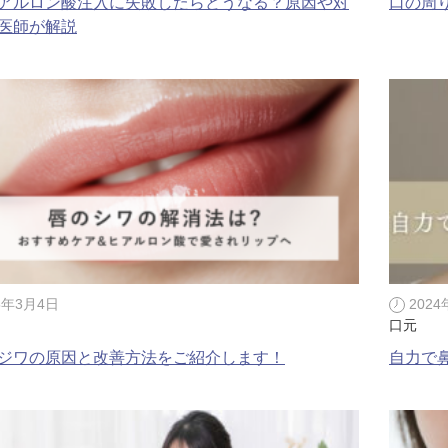
アルロン酸注入に失敗したらどうなる？原因や対
口の周
ボトックス注射 （多汗症）
わきが（
医師が解説
女性医療脱毛
女性の薄
乳輪縮小術
陥没乳頭
小陰唇縮小術
クリトリ
白玉点滴（グルタチオン）
NMN点
サイトカイン（ベビースキン）点滴
美白点滴
肩こりボトックス
ニンニク
5年3月4日
202
口元
若返り（アンチエイジング）点滴
ニキビ・
ジワの原因と改善方法をご紹介します！
自力で
高濃度ビタミンC点滴
アフター