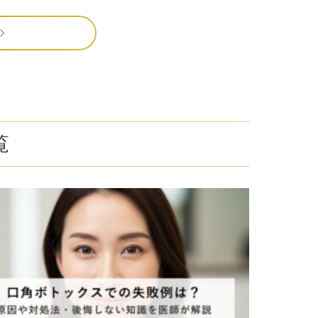
こ）ヒアルロン酸注入
core（ファットエックスコア）
ン酸注射（唇）
リップ
覧
プ（顎）
ァ（POTENZA）
（MPガン）
膚再生（多血小板血漿）療法
イブ（ジュビダームビスタ®ボライ