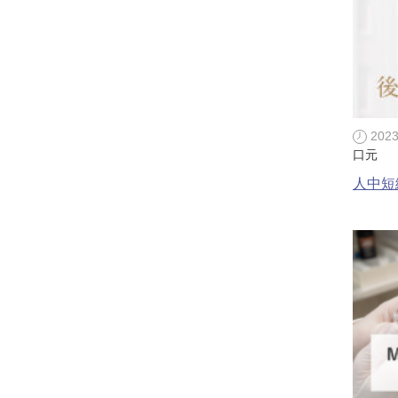
ガウディスキン（GAUDISKIN）
シスペラ（Cyspera）
202
口元
人中短