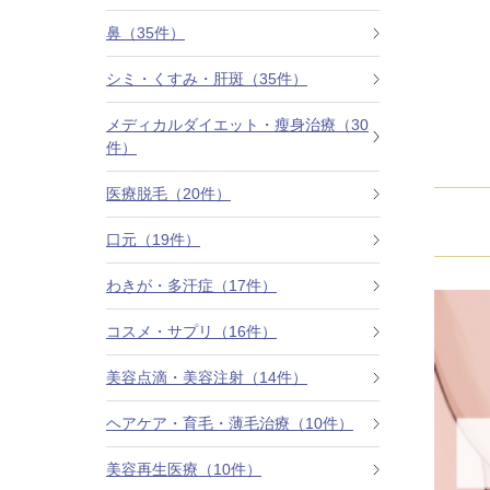
鼻（35件）
カベリン（カベルライン・Kabelline）
シミ・くすみ・肝斑（35件）
こめかみのヒアルロン酸注射
メディカルダイエット・瘦身治療（30
チンセラプラス（Cincelar+）
件）
医療脱毛（20件）
ボトックス注射（ガミースマイル・口角アッ
プ）
口元（19件）
人中短縮ボトックス
わきが・多汗症（17件）
クレヴィエル注入
コスメ・サプリ（16件）
ダーマペン4
美容点滴・美容注射（14件）
ヘアケア・育毛・薄毛治療（10件）
ケアシス
美容再生医療（10件）
ACRS療法（自己血サイトカインリッチ注入