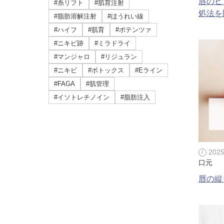
唇のヒ
#糸リフト
#肌育注射
ミラドライ
処法を
#脂肪溶解注射
#ほうれい線
ジェントルマックスプロプラス
#ハイフ
#肌育
#ポテンツァ
#ニキビ跡
#ミラドライ
頭皮注射
#マンジャロ
#リジュラン
#ニキビ
#ボトックス
#Eライン
乳頭縮小術
#FAGA
#肌管理
#イソトレチノイン
#脂肪注入
ピアスの穴あけ
エクソソーム点滴
プラセンタ注射
202
口元
疲労回復点滴
唇の縦
アレルギー点滴