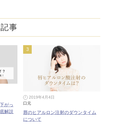
療
コスメ・サプリ
クリニック専売のスキンケアやなど
ーク（後天性眼瞼下垂の点眼治療）
気記事
法
問
取り（経結膜的下眼瞼脱脂術）
法
（眉下リフト）
手術
ーゼ（隆鼻術）
2019年4月4日
口元
下がっ
術（鼻尖縮小術）
底解説
唇のヒアルロン注射のダウンタイム
について
脂肪溶解注射