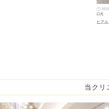
202
口元
ヒアル
当クリ