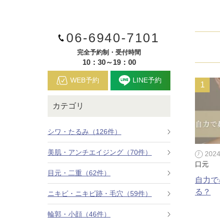
鼻
ニキビ・ニ
ナチュラルな美鼻を実現
ニキビ跡・毛穴の
スキンボトックス（マイクロボトックス）
06-6940-7101
輪郭・小顔
ほくろ・イ
涙袋ヒアルロン酸注射
切らない施術や顔に傷が残りにくい施術など
完全予約制・受付時間
一人ひとりにあっ
10：30～19：00
脂肪注入
口元
美容再生医
WEB予約
LINE予約
ふっくら唇、自然な口元を実現
お肌の若返りを目
グラマラスライン形成（タレ目形成）
カテゴリ
顎
目尻切開法
理想のフェイスラインに
シワ・たるみ（126件）
上眼瞼たるみ取り
美肌・アンチエイジング（70件）
202
ヒアルロン酸注射（鼻）
口元
目元・二重（62件）
自力で
小鼻縮小整形術（鼻翼縮小術）
る？
ニキビ・ニキビ跡・毛穴（59件）
切らない小鼻縮小術
輪郭・小顔（46件）