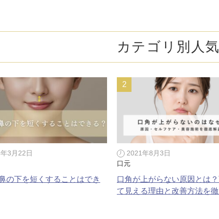
オンライン診
キビ跡・毛穴
医療脱毛
悩みを改善
医師による肌診断でマシンを使い分け
ヒアルロニダーゼ
アップニ
アフターケア
ボ
ヘアケア・育毛・薄毛治療
二重切開法
カテゴリ別人
二重埋没
た治療をご提案
内服治療や頭皮注射など
よくあるご質
切らない眼瞼下垂（埋没法）手術
下瞼脂肪
療
豊胸・バスト
指す再生医療
経験豊富な形成外科出身医師による丁寧な施術
上瞼脂肪除去
目頭切開
女性器
下眼瞼たるみ取り
眉下切開
デリケートなお悩みもお気軽にご相談ください
二重糸とり手術
眼瞼下垂
耳
4年3月22日
2021年8月3日
ピアスの穴あけもお任せください
切らない・糸だけでつくる美鼻整形！
鼻プロテ
口元
鼻の下を短くすることはでき
口角が上がらない原因とは？
耳介軟骨移植（鼻）
鼻尖形成
て見える理由と改善方法を徹
切らない鼻尖形成術
だんご鼻