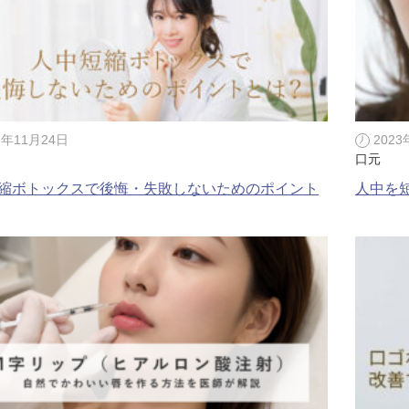
ZO SKIN HEALTH（ゼオスキンヘルス）
ナノメッ
3年11月24日
2023
口元
縮ボトックスで後悔・失敗しないためのポイント
人中を