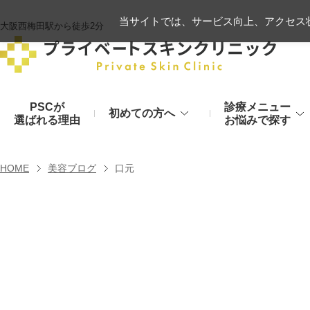
当サイトでは、サービス向上、アクセス状
大阪西梅田駅から徒歩2分
PSCが
診療メニュー
初めての方へ
選ばれる理由
お悩みで探す
施術の流れ
ヒアルロン酸リフト
HOME
美容ブログ
口元
顔のお悩み
肌
モフィウス8
初診時のお持物
シワ・たるみ
美肌・アン
ヒアルロン酸やハイフ、糸リフトなど
医療の力で美肌へ
VOVリフト
お支払いについて
目元・二重
シミ・くす
ボトックス注射（シワ）
埋没法から切開法まで
レーザーや光治療
スネコス注射