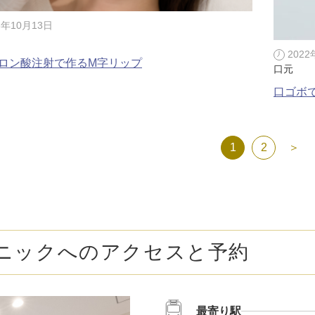
3年10月13日
2022
ロン酸注射で作るM字リップ
口元
口ゴボ
1
2
＞
ニックへのアクセスと予約
最寄り駅