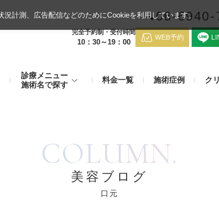
06-6940-
況計測、広告配信などのためにCookieを利用しています。
完全予約制・受付時間
WEB予約
L
10：30～19：00
診療メニュー
料金一覧
施術症例
ク
施術名で探す
梅田クリニッ
デンシティ
医療ハイ
のお悩み
身体のお悩み
COLUMN.
マッサージピール（コラーゲンピール）
テスリフト
医師紹介
メディカルダイエット・痩身治
チエイジング
療
アンカーX
糸リフト
脂肪溶解注射など
アクセス
美容ブログ
み・肝斑
わきが・多汗症
リジュラン注射（高濃度サーモン注射）
貴族フィ
口元
予約方法
など豊富な施術で治療
切らない施術もご用意
バッカルファット除去術（頬脂肪除去術）
ショッピ