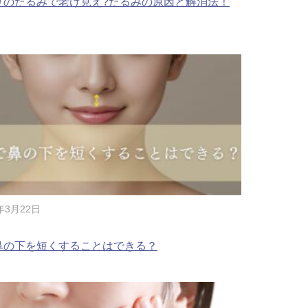
りのたるみで老け見え?たるみの原因と解消法！
腋臭）手術
毛治療（FAGA）
手術
ス包茎術
滴
（トラネキサム酸）
注射
4年3月22日
肌荒れ点滴
鼻の下を短くすることはできる？
ピル