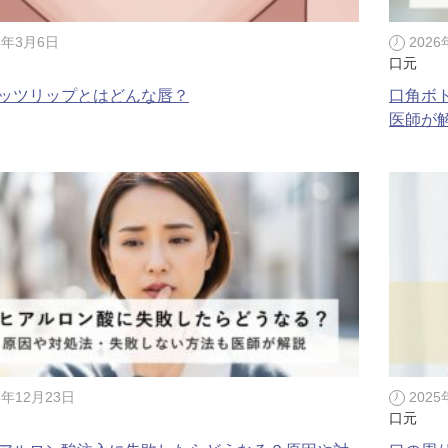
ジュベルック（Juvelook）
トXC）
6年3月6日
202
プロファイロ
プルリア
口元
ッツリップとはどんな唇？
口角ボ
レーザートーニング（メドライトC6）
IPL光治療
医師が
美白内服薬 シナール・トラネキサム酸
トレチノ
ヴェルベットスキン
ヴァンパ
ケミカルピーリング
イソトレ
電気焼灼器（モノポーラー）
真皮線維
サクセンダ・リベルサス
痩美茶
5年12月23日
202
脂肪溶解注射（メソセラピー）
ダイエッ
口元