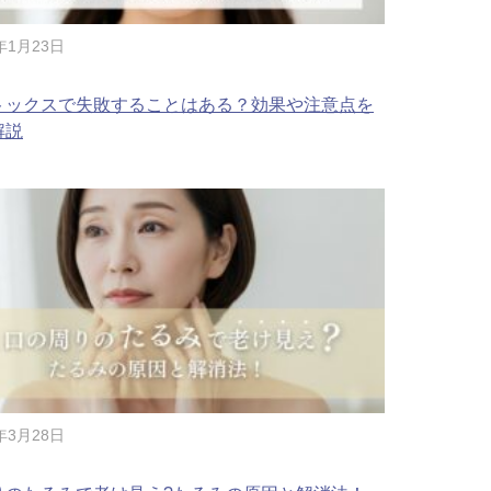
6年1月23日
ル デンシファイ
トックスで失敗することはある？効果や注意点を
（Forma α）
解説
イン・ハイドロキノン療法
イアフェイシャル
チノイン（ニキビ治療薬）
芽細胞移植術
5年3月28日
ト点滴（脂肪燃焼）