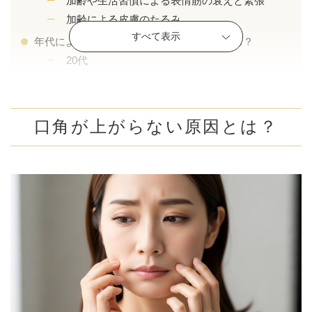
加齢や生活習慣による表情筋の衰えと緊張
加齢による皮膚のたるみ
すべて表示
年代によって口角が上がらない理由は変わる？
20代
30〜40代以降
口角を上げるにはどんな生活習慣やトレーニングが効
果的？
口角が上がらない原因とは？
しっかり噛む・噛む回数を増やす
表情豊かに過ごす
割り箸トレーニング
舌回しトレーニング
よい姿勢を意識する
気になるクセを改善する
マッサージでめくりを整える
美顔器の活用
歯科矯正
口角を上げる美容医療とは？