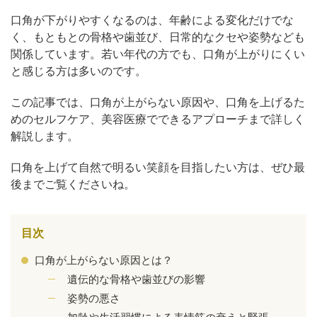
口角が下がりやすくなるのは、年齢による変化だけでな
く、もともとの骨格や歯並び、日常的なクセや姿勢なども
関係しています。若い年代の方でも、口角が上がりにくい
と感じる方は多いのです。
この記事では、口角が上がらない原因や、口角を上げるた
めのセルフケア、美容医療でできるアプローチまで詳しく
解説します。
口角を上げて自然で明るい笑顔を目指したい方は、ぜひ最
後までご覧くださいね。
公式SNS
目次
口角が上がらない原因とは？
遺伝的な骨格や歯並びの影響
井畑 峰紀 医師
安形省吾 医師
姿勢の悪さ