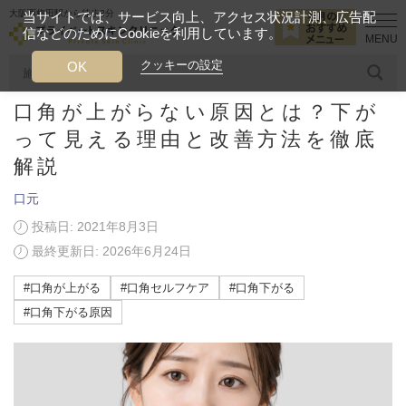
大阪西梅田駅から徒歩2分
当サイトでは、サービス向上、アクセス状況計測、広告配
信などのためにCookieを利用しています。
HOME
美容ブログ
口元
口角が上がらない原因とは？下がって見
クッキーの設定
OK
口角が上がらない原因とは？下が
人気のワード
糸リフト
ヒアルロン酸
リジュランアイ
頭皮
って見える理由と改善方法を徹底
解説
今月のおすすめメニュー
口元
当クリニック月替わりのおすすめのメニュー
投稿日: 2021年8月3日
最終更新日: 2026年6月24日
プライベートスキンクリニックが
選ばれる理由
#口角が上がる
#口角セルフケア
#口角下がる
#口角下がる原因
クリニックについて