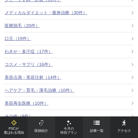
メディカルダイエット・瘦身治療（30件）
医療脱毛（20件）
口元（19件）
わきが・多汗症（17件）
コスメ・サプリ（16件）
美容点滴・美容注射（14件）
ヘアケア・育毛・薄毛治療（10件）
美容再生医療（10件）
その他（9件）
PSCが
今月の
女性器（7件）
医師紹介
診療一覧
アクセス
選ばれる理由
特別プラン