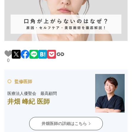
料金一覧
施術症例
初めての方へ
0
お悩みで探す
施術メニュー
監修医師
医師の
医療法人優聖会 最高顧問
医師紹介
スケジュール
井畑 峰紀 医師
予約方法に
アクセス
井畑医師の詳細はこちら
ついて
西梅田から徒歩2分