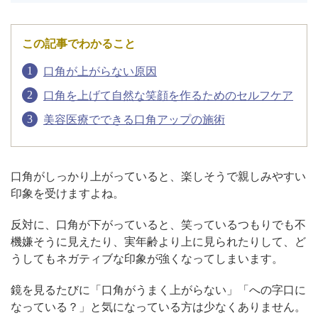
アフターケア
オンライン診療
この記事でわかること
口角が上がらない原因
口角を上げて自然な笑顔を作るためのセルフケア
よくあるご質問
美容医療でできる口角アップの施術
美容ブログ
口角がしっかり上がっていると、楽しそうで親しみやすい
印象を受けますよね。
オンラインショップ
反対に、口角が下がっていると、笑っているつもりでも不
機嫌そうに見えたり、実年齢より上に見られたりして、ど
LINE予約
WEB予約
うしてもネガティブな印象が強くなってしまいます。
鏡を見るたびに「口角がうまく上がらない」「への字口に
なっている？」と気になっている方は少なくありません。