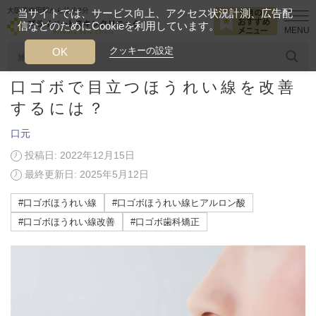
大阪西梅田駅から徒歩2分
当サイトでは、サービス向上、アクセス状況計測、広告配
信などのためにCookieを利用しています。
HOME
美容ブログ
口元
口ゴボで目立つほうれい線を改善するに
クッキーの設定
OK
口ゴボで目立つほうれい線を改善
人気のワード
糸リフト
ヒアルロン酸
リジュランアイ
頭皮
するには？
口元
今月のおすすめメニュー
投稿日: 2022年12月15日
当クリニック月替わりのおすすめのメニュー
最終更新日: 2025年5月12日
プライベートスキンクリニックが
#口ゴボほうれい線
#口ゴボほうれい線ヒアルロン酸
選ばれる理由
#口ゴボほうれい線改善
#口ゴボ歯科矯正
クリニックについて