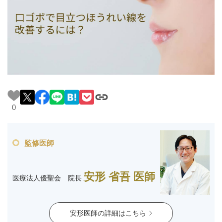
料金一覧
施術症例
初めての方へ
0
お悩みで探す
施術メニュー
監修医師
医師の
医師紹介
スケジュール
安形 省吾 医師
医療法人優聖会 院長
予約方法に
アクセス
ついて
西梅田から徒歩2分
安形医師の詳細はこちら