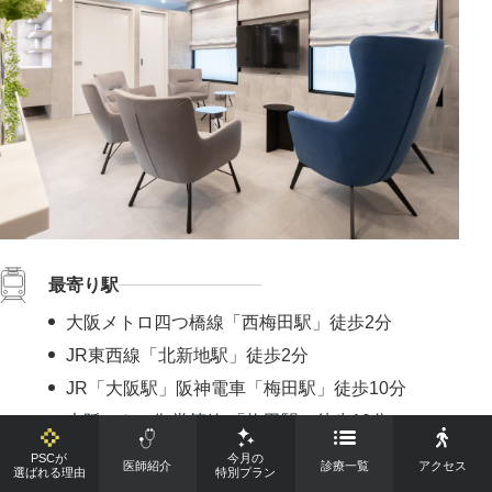
最寄り駅
大阪メトロ四つ橋線「西梅田駅」徒歩2分
JR東西線「北新地駅」徒歩2分
JR「大阪駅」阪神電車「梅田駅」徒歩10分
大阪メトロ御堂筋線 「梅田駅」徒歩10分
阪急「梅田駅」徒歩15分
PSCが
今月の
医師紹介
診療一覧
アクセス
選ばれる理由
特別プラン
京阪中之島線「渡辺橋駅」徒歩7分