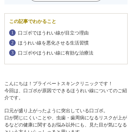
アフターケア
オンライン診療
この記事でわかること
口ゴボでほうれい線が目立つ理由
ほうれい線を悪化させる生活習慣
よくあるご質問
口ゴボやほうれい線に有効な治療法
美容ブログ
オンラインショップ
こんにちは！プライベートスキンクリニックです！
今回は、口ゴボが原因でできるほうれい線についてのご紹
介です。
LINE予約
WEB予約
口元が盛り上がったように突出している口ゴボ。
口が閉じにくいことや、虫歯・歯周病になるリスクが上が
るなどの健康に関するお悩み以外にも、見た目が気になる
という方もいらっしゃると思います。