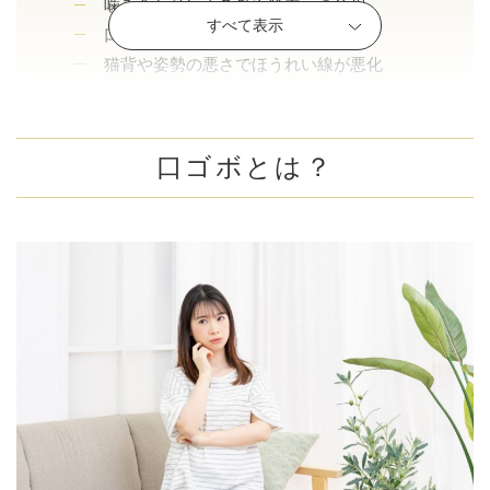
噛み合わせによる骨や筋肉への負担
すべて表示
口呼吸による口輪筋の衰え
猫背や姿勢の悪さでほうれい線が悪化
加齢による追い打ち
口ゴボは自力で治る？
口ゴボとは？
口ゴボと口ゴボが原因のほうれい線を改善する治療法
とは？
口ゴボを目立たなくする顎のヒアルロン酸注射
口ゴボを目立たなくする鼻のヒアルロン酸注射
ほうれい線を改善するヒアルロン酸注射
歯科矯正で口ゴボやほうれい線が改善する？
口元を引っ込める治療「セットバック」
まとめ