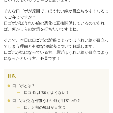
そんな口ゴボが原因で、ほうれい線が目立ちやすくなるっ
てご存じですか？
口ゴボがほうれい線の悪化に直接関係しているのであれ
ば、何かしらの対策を打ちたいですよね。
そこで、本日は口ゴボの影響によってほうれい線が目立っ
てしまう理由と有効な治療法について解説します。
口ゴボが気になっている方、最近ほうれい線が目立つよう
になったという方、必見です！
目次
公式SNS
口ゴボとは？
口ゴボは印象がよくない？
口ゴボだとなぜほうれい線が目立つの？
井畑 峰紀 医師
安形省吾 医師
口元と頬の境目が目立つ