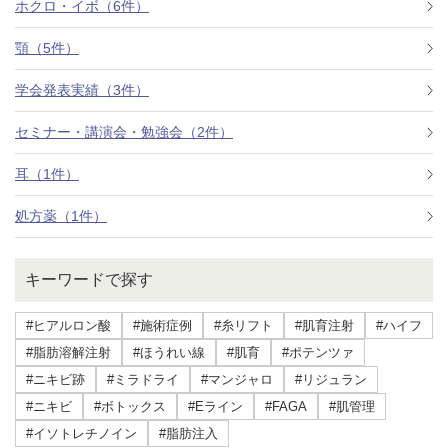
ホクロ・イボ（6件）
顎（5件）
学会発表実績（3件）
セミナー・講演会・勉強会（2件）
耳（1件）
処方薬（1件）
キーワードで探す
#ヒアルロン酸
#施術症例
#糸リフト
#肌育注射
#ハイフ
#脂肪溶解注射
#ほうれい線
#肌育
#ポテンツァ
#ニキビ跡
#ミラドライ
#マンジャロ
#リジュラン
#ニキビ
#ボトックス
#Eライン
#FAGA
#肌管理
#イソトレチノイン
#脂肪注入