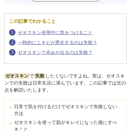
アフターケア
オンライン診療
この記事でわかること
ゼオスキン使用中に気をつけること
一時的にニキビが悪化するのは失敗？
よくあるご質問
ゼオスキンで赤みが出るのは失敗？
美容ブログ
ゼオスキン
で
失敗
したくないですよね。実は、ゼオスキ
オンラインショップ
ンでの失敗は日常生活に潜んでいます。この記事では次の
点を解説いたします。
LINE予約
WEB予約
日常で気を付けるだけでゼオスキンで失敗しない
方法
ゼオスキンを使って肌がキレイになった後にすべ
きこと