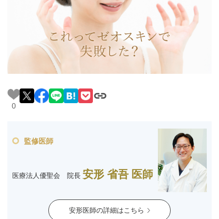
料金一覧
施術症例
初めての方へ
0
お悩みで探す
施術メニュー
監修医師
医師の
医師紹介
スケジュール
安形 省吾 医師
医療法人優聖会 院長
予約方法に
アクセス
ついて
西梅田から徒歩2分
安形医師の詳細はこちら