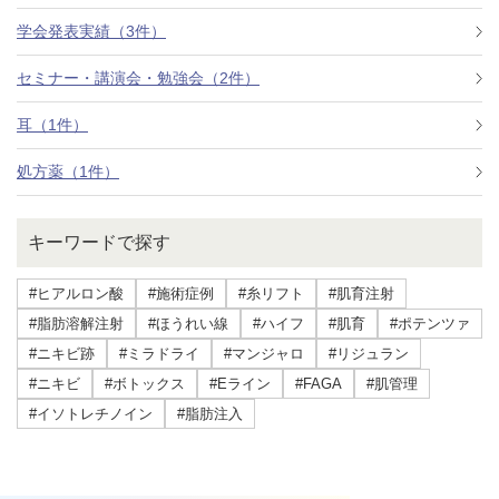
学会発表実績（3件）
セミナー・講演会・勉強会（2件）
耳（1件）
処方薬（1件）
キーワードで探す
#ヒアルロン酸
#施術症例
#糸リフト
#肌育注射
#脂肪溶解注射
#ほうれい線
#ハイフ
#肌育
#ポテンツァ
#ニキビ跡
#ミラドライ
#マンジャロ
#リジュラン
#ニキビ
#ボトックス
#Eライン
#FAGA
#肌管理
#イソトレチノイン
#脂肪注入