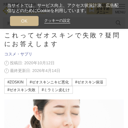
大阪西梅田駅から徒歩2分
当サイトでは、サービス向上、アクセス状況計測、広告配
信などのためにCookieを利用しています。
HOME
美容ブログ
コスメ・サプリ
これってゼオスキンで失敗？
クッキーの設定
OK
これってゼオスキンで失敗？疑問
人気のワード
糸リフト
ヒアルロン酸
リジュランアイ
頭皮
にお答えします
コスメ・サプリ
今月のおすすめメニュー
投稿日: 2020年10月12日
当クリニック月替わりのおすすめのメニュー
最終更新日: 2026年4月14日
プライベートスキンクリニックが
#ZOSKIN
#ゼオスキンニキビ悪化
#ゼオスキン保湿
選ばれる理由
#ゼオスキン失敗
#ミラミン皮むけ
クリニックについて