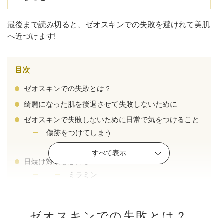
最後まで読み切ると、ゼオスキンでの失敗を避けれて美肌
へ近づけます!
目次
ゼオスキンでの失敗とは？
綺麗になった肌を後退させて失敗しないために
ゼオスキンで失敗しないために日常で気をつけること
傷跡をつけてしまう
RCクリーム
すべて表示
公式SNS
日焼け対策を忘れる
ミラミン
サンスクリーンプラスプライマー
井畑 峰紀 医師
安形省吾 医師
(SPF30,PA+++)
BSサンスクリーン(SPF50,PA++++)
ゼオスキンでの失敗とは？