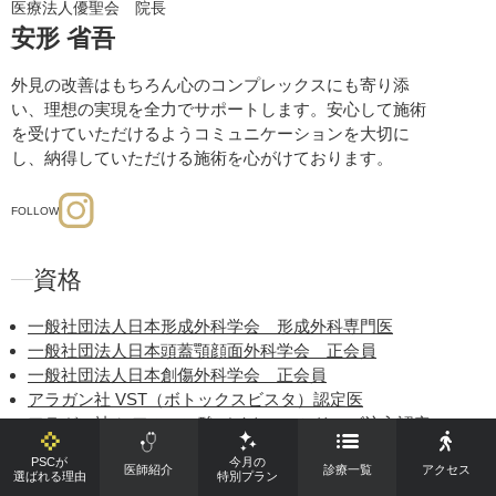
医療法人優聖会 院長
安形 省吾
外見の改善はもちろん心のコンプレックスにも寄り添
い、理想の実現を全力でサポートします。安心して施術
を受けていただけるようコミュニケーションを大切に
し、納得していただける施術を心がけております。
FOLLOW
資格
一般社団法人日本形成外科学会 形成外科専門医
一般社団法人日本頭蓋顎顔面外科学会 正会員
一般社団法人日本創傷外科学会 正会員
アラガン社 VST（ボトックスビスタ）認定医
アラガン社 ヒアルロン酸バイクロスシリーズ注入認定
医
PSCが
今月の
医師紹介
診療一覧
アクセス
Miramar Labs社（ミラドライ開発社）ミラドライ認定
選ばれる理由
特別プラン