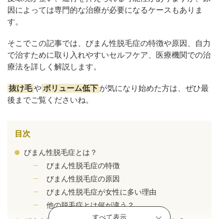
因によっては専門的な治療が必要になるケースもありま
す。
そこでこの記事では、びまん性脱毛症の特徴や原因、自力
で治すために取り入れやすいセルフケア、医療機関での治
療法を詳しく解説します。
抜け毛
や
ボリューム低下
が気になり始めた方は、ぜひ最
後までご覧くださいね。
目次
びまん性脱毛症とは？
公式SNS
びまん性脱毛症の特徴
びまん性脱毛症の原因
びまん性脱毛症が女性に多い理由
井畑 峰紀 医師
安形省吾 医師
他の脱毛症とは何が違う？
すべて表示