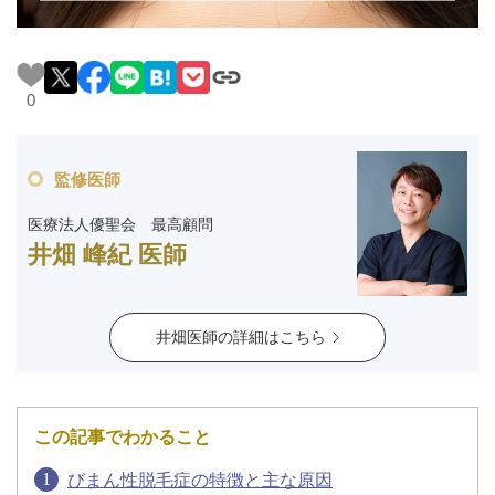
料金一覧
施術症例
0
初めての方へ
監修医師
医療法人優聖会 最高顧問
井畑 峰紀 医師
お悩みで探す
施術メニュー
井畑医師の詳細はこちら
医師の
医師紹介
スケジュール
この記事でわかること
予約方法に
アクセス
ついて
西梅田から徒歩2分
びまん性脱毛症の特徴と主な原因