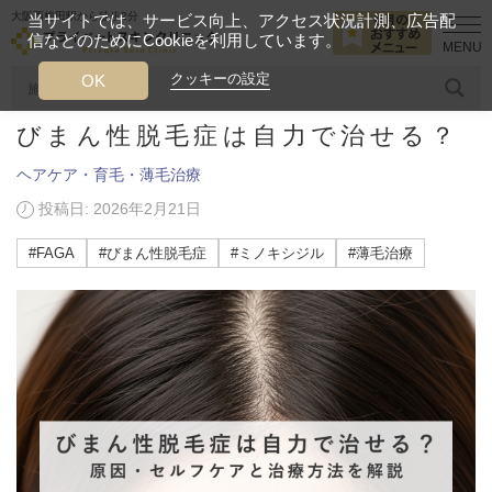
大阪西梅田駅から徒歩2分
当サイトでは、サービス向上、アクセス状況計測、広告配
信などのためにCookieを利用しています。
HOME
美容ブログ
ヘアケア・育毛・薄毛治療
びまん性脱毛症は
クッキーの設定
OK
びまん性脱毛症は自力で治せる？
人気のワード
糸リフト
ヒアルロン酸
リジュランアイ
頭皮
ヘアケア・育毛・薄毛治療
投稿日: 2026年2月21日
今月のおすすめメニュー
当クリニック月替わりのおすすめのメニュー
#FAGA
#びまん性脱毛症
#ミノキシジル
#薄毛治療
プライベートスキンクリニックが
選ばれる理由
クリニックについて