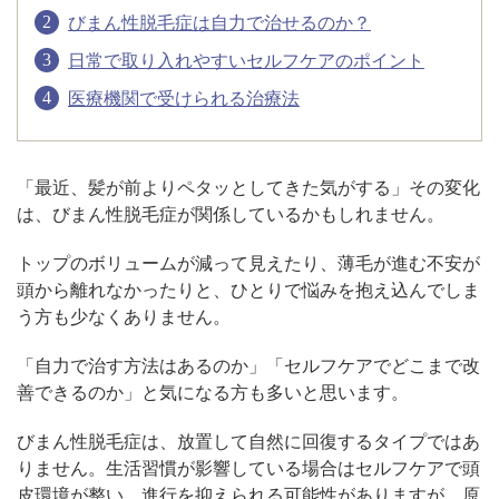
びまん性脱毛症は自力で治せるのか？
日常で取り入れやすいセルフケアのポイント
アフターケア
オンライン診療
医療機関で受けられる治療法
よくあるご質問
「最近、髪が前よりペタッとしてきた気がする」その変化
は、びまん性脱毛症が関係しているかもしれません。
美容ブログ
トップのボリュームが減って見えたり、薄毛が進む不安が
頭から離れなかったりと、ひとりで悩みを抱え込んでしま
オンラインショップ
う方も少なくありません。
「自力で治す方法はあるのか」「セルフケアでどこまで改
LINE予約
WEB予約
善できるのか」と気になる方も多いと思います。
びまん性脱毛症は、放置して自然に回復するタイプではあ
りません。生活習慣が影響している場合はセルフケアで頭
皮環境が整い、進行を抑えられる可能性がありますが、原