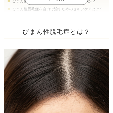
びまん性脱毛症は自力で治すことができるのか？
びまん性脱毛症を自力で治すためのセルフケアとは？
バランスのよい食事で髪の材料をしっかり補う
運動で血流を促し、頭皮に栄養を届ける
頭皮ケアで環境を整え、髪が育ちやすい状態に
びまん性脱毛症とは？
する
ストレスを溜めない生活を意識する
睡眠時間を確保して髪の成長をサポートする
自力で改善しない場合に考えられる原因とは？
びまん性脱毛症の美容クリニックでの治療とは？
内服治療
外用薬
頭皮注射（メソセラピー）
まとめ