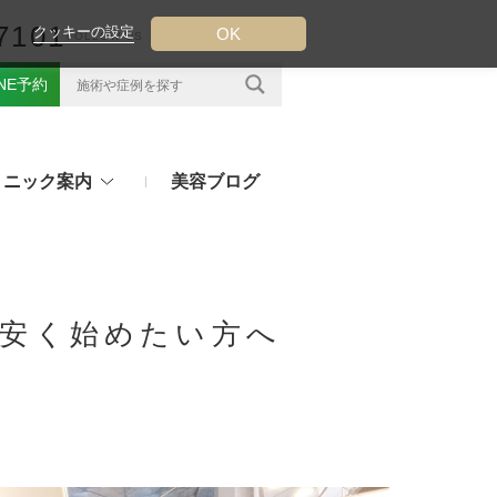
7101
クッキーの設定
OK
FOLLOW US
INE予約
リニック案内
美容ブログ
クについて
フ（ウルトラフォーマーMPT）
その他のお悩み
（TESS LIFT）
を安く始めたい方へ
注射・点滴治療
プラセンタ注射、白玉点滴など
（スレッドリフト）
処方薬
ラー
アフターピルや美白内服薬など
ングリフト（ウルトラVリフト）