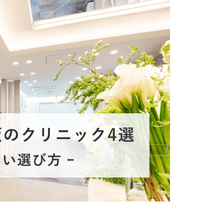
療
コスメ・サプリ
クリニック専売のスキンケアやなど
ーク（後天性眼瞼下垂の点眼治療）
法
問
取り（経結膜的下眼瞼脱脂術）
法
（眉下リフト）
手術
ーゼ（隆鼻術）
術（鼻尖縮小術）
脂肪溶解注射