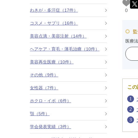
カベリン（カベルライン・Kabelline）
わきが・多汗症（17件）
0
コスメ・サプリ（16件）
こめかみのヒアルロン酸注射
監
美容点滴・美容注射（14件）
チンセラプラス（Cincelar+）
医療
ヘアケア・育毛・薄毛治療（10件）
ボトックス注射（ガミースマイル・口角アッ
プ）
美容再生医療（10件）
その他（9件）
人中短縮ボトックス
この
女性器（7件）
クレヴィエル注入
ホクロ・イボ（6件）
ダーマペン4
顎（5件）
ケアシス
学会発表実績（3件）
ACRS療法（自己血サイトカインリッチ注入