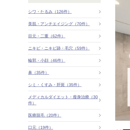
鼻
ニキビ・ニ
ナチュラルな美鼻を実現
ニキビ跡・毛穴の
スキンボトックス（マイクロボトックス）
シワ・たるみ（126件）
美肌・アンチエイジング（70件）
輪郭・小顔
ほくろ・イ
涙袋ヒアルロン酸注射
切らない施術や顔に傷が残りにくい施術など
一人ひとりにあっ
目元・二重（62件）
脂肪注入
口元
美容再生医
ニキビ・ニキビ跡・毛穴（59件）
ふっくら唇、自然な口元を実現
お肌の若返りを目
グラマラスライン形成（タレ目形成）
輪郭・小顔（46件）
顎
目尻切開法
鼻（35件）
理想のフェイスラインに
上眼瞼たるみ取り
シミ・くすみ・肝斑（35件）
ヒアルロン酸注射（鼻）
メディカルダイエット・瘦身治療（30
件）
小鼻縮小整形術（鼻翼縮小術）
医療脱毛（20件）
切らない小鼻縮小術
口元（19件）