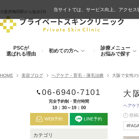
当サイトでは、サービス向上、アクセス状
大阪西梅田駅から徒歩2分
PSCが
診療メニュー
初めての方へ
選ばれる理由
お悩みで探す
施術の流れ
ヒアルロン酸リフト
HOME
美容ブログ
ヘアケア・育毛・薄毛治療
大阪で女性の
顔のお悩み
肌
06-6940-7101
モフィウス8
初診時のお持物
大
シワ・たるみ
美肌・アン
完全予約制・受付時間
ヒアルロン酸やハイフ、糸リフトなど
医療の力で美肌へ
VOVリフト
ヘアケ
お支払いについて
10：30～19：00
投稿日
目元・二重
シミ・くす
WEB予約
LINE予約
ボトックス注射（シワ）
#FAG
埋没法から切開法まで
レーザーや光治療
カテゴリ
スネコス注射