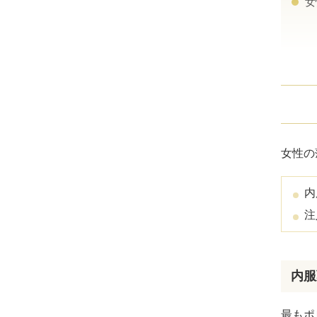
女
ミラドライ
ジェントルマックスプロプラス
頭皮注射
ま
乳頭縮小術
ピアスの穴あけ
女性の
エクソソーム点滴
内
プラセンタ注射
注
疲労回復点滴
内服
アレルギー点滴
最もポ