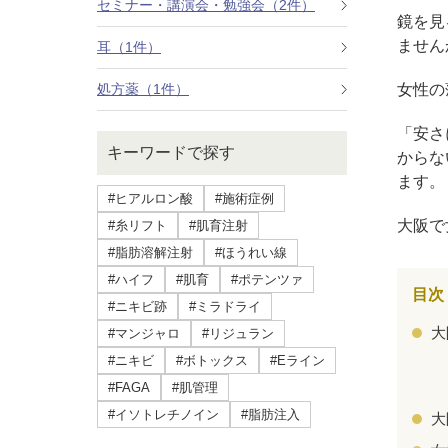
セミナー・講演会・勉強会（2件）
療法）
鏡を見
ません
耳（1件）
ジャルプロスーパーハイドロ
処方薬（1件）
女性の
ルメッカ
「安さ
キーワードで探す
からな
シミ取りレーザー（Q-YAGレーザー）
ます。
#ヒアルロン酸
#施術症例
ハイドラフェイシャル
大阪で
#糸リフト
#肌育注射
#脂肪溶解注射
#ほうれい線
ミラノリピールボディ
#ハイフ
#肌育
#ポテンツァ
目次
#ニキビ跡
#ミラドライ
CO2高周波レーザー（Esprit）
大
#マンジャロ
#リジュラン
脂肪由来幹細胞点滴
#ニキビ
#ボトックス
#Eライン
#FAGA
#肌管理
美脚（ふくらはぎ）ボトックス
#イソトレチノイン
#脂肪注入
大