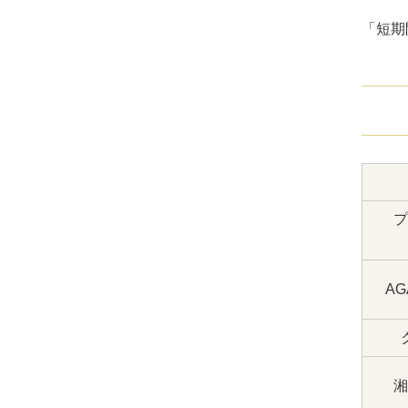
「短期
プ
A
湘