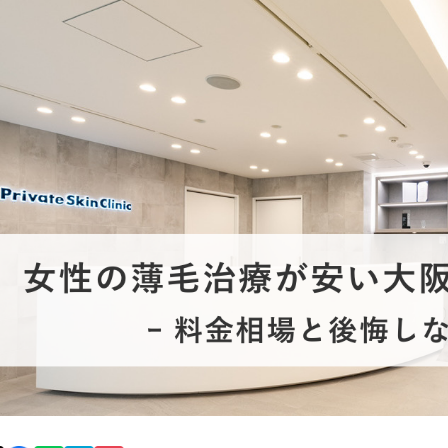
オンライン診
キビ跡・毛穴
医療脱毛
悩みを改善
医師による肌診断でマシンを使い分け
ヒアルロニダーゼ
アップニ
アフターケア
ボ
ヘアケア・育毛・薄毛治療
二重切開法
二重埋没
た治療をご提案
内服治療や頭皮注射など
よくあるご質
切らない眼瞼下垂（埋没法）手術
下瞼脂肪
療
豊胸・バスト
指す再生医療
経験豊富な形成外科出身医師による丁寧な施術
上瞼脂肪除去
目頭切開
女性器
下眼瞼たるみ取り
眉下切開
デリケートなお悩みもお気軽にご相談ください
二重糸とり手術
眼瞼下垂
耳
ピアスの穴あけもお任せください
切らない・糸だけでつくる美鼻整形！
鼻プロテ
耳介軟骨移植（鼻）
鼻尖形成
切らない鼻尖形成術
だんご鼻