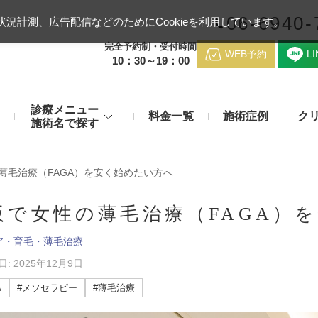
06-6940-
況計測、広告配信などのためにCookieを利用しています。
完全予約制・受付時間
WEB予約
L
10：30～19：00
診療メニュー
料金一覧
施術症例
ク
施術名で探す
梅田クリニッ
デンシティ
医療ハイ
薄毛治療（FAGA）を安く始めたい方へ
のお悩み
身体のお悩み
マッサージピール（コラーゲンピール）
テスリフト
医師紹介
阪で女性の薄毛治療（FAGA）
メディカルダイエット・痩身治
チエイジング
療
ア・育毛・薄毛治療
アンカーX
糸リフト
脂肪溶解注射など
アクセス
: 2025年12月9日
み・肝斑
わきが・多汗症
リジュラン注射（高濃度サーモン注射）
貴族フィ
予約方法
A
#メソセラピー
#薄毛治療
など豊富な施術で治療
切らない施術もご用意
バッカルファット除去術（頬脂肪除去術）
ショッピ