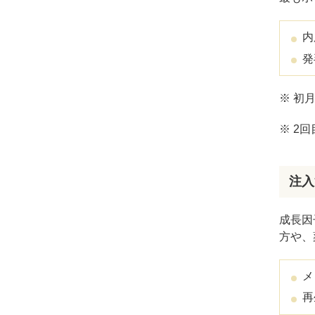
ガウディスキン（GAUDISKIN）
シスペラ（Cyspera）
内
発
※ 初
※ 2
注入
成長因
方や、
メ
再