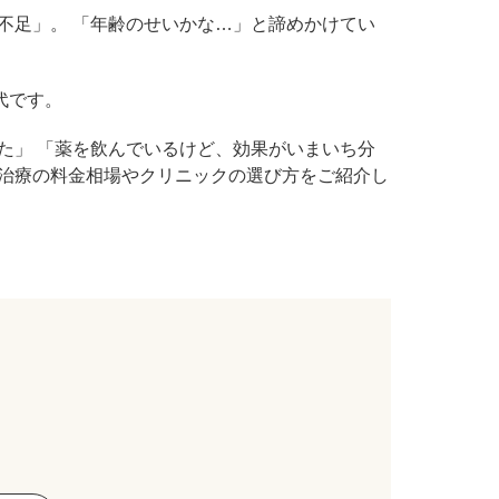
不足」。 「年齢のせいかな…」と諦めかけてい
ル デンシファイ
代です。
（Forma α）
た」 「薬を飲んでいるけど、効果がいまいち分
治療の料金相場やクリニックの選び方をご紹介し
イン・ハイドロキノン療法
イアフェイシャル
。
チノイン（ニキビ治療薬）
芽細胞移植術
ト点滴（脂肪燃焼）