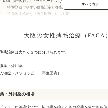
性の薄毛治療なら「プライベートスキンクリニック」がおすすめな
ボトックス注射 （多汗症）
わきが（
すべて表示
特徴① 続けやすい価格設定と都度払い
女性医療脱毛
女性の薄
特徴② 本格的な「再生医療」にも対応
特徴③ 美容院感覚で通える女性が入りやすいクリニック
乳輪縮小術
陥没乳頭
とめ
大阪の女性薄毛治療（FAG
小陰唇縮小術
クリトリ
白玉点滴（グルタチオン）
NMN点
薄毛治療は大きく２つに分けられます。
サイトカイン（ベビースキン）点滴
美白点滴
服薬・外用薬
肩こりボトックス
ニンニク
入治療（メソセラピー・再生医療）
若返り（アンチエイジング）点滴
ニキビ・
薬・外用薬の相場
高濃度ビタミンC点滴
アフター
ピュラーな治療法です。抜け毛を抑える薬や発毛を促す薬を使