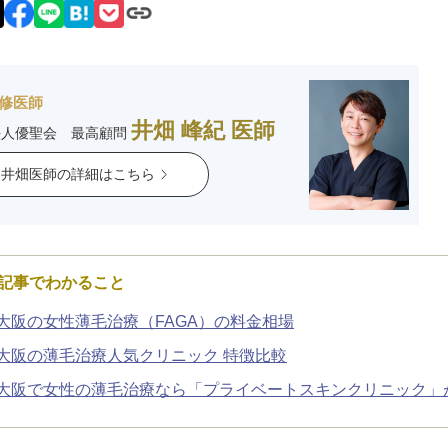
脂肪吸引注射
額（おで
頬のヒアルロン酸注射
FatX 
修医師
井畑 峰紀 医師
エラボトックス注射
ヒアルロ
法人優聖会 最高顧問
井畑医師の詳細はこちら
Cカールリップ
スマイル
ヒアルロン酸注入（顎）
Vシェイ
記事でわかること
プロテーゼ手術（顎）
ポテンツ
大阪の女性薄毛治療（FAGA）の料金相場
ベビーコラーゲン
メソガン
大阪の薄毛治療人気クリニック 特徴比較
大阪で女性の薄毛治療なら「プライベートスキンクリニック」
水光注射
PRP皮
スキンバ