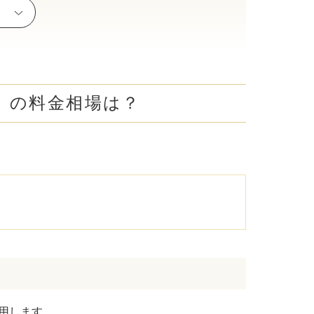
理由
腋臭）手術
毛治療（FAGA）
手術
A）の料金相場は？
ス包茎術
滴
（トラネキサム酸）
注射
肌荒れ点滴
ピル
用します。