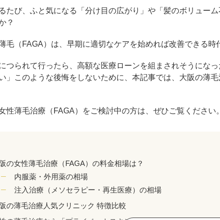
ジュベルック（Juvelook）
トXC）
るたび、ふと気になる「分け目の広がり」や「髪のボリューム
か？
プロファイロ
プルリア
薄毛（FAGA）は、早期に適切なケアを始めれば改善できる時
レーザートーニング（メドライトC6）
IPL光治療
につられて行ったら、高額な医療ローンを組まされそうになっ
い」このような後悔をしないために、本記事では、大阪の薄毛
美白内服薬 シナール・トラネキサム酸
トレチノ
ヴェルベットスキン
ヴァンパ
女性薄毛治療（FAGA）をご検討中の方は、ぜひご覧ください
ケミカルピーリング
イソトレ
電気焼灼器（モノポーラー）
真皮線維
阪の女性薄毛治療（FAGA）の料金相場は？
サクセンダ・リベルサス
痩美茶
内服薬・外用薬の相場
注入治療（メソセラピー・再生医療）の相場
脂肪溶解注射（メソセラピー）
ダイエッ
阪の薄毛治療人気クリニック 特徴比較