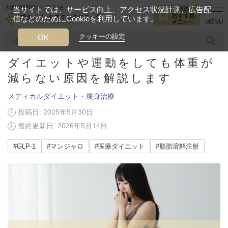
大阪西梅田駅から徒歩2分
当サイトでは、サービス向上、アクセス状況計測、広告配
信などのためにCookieを利用しています。
HOME
美容ブログ
メディカルダイエット・瘦身治療
ダイエット
クッキーの設定
OK
ダイエットや運動をしても体重が
人気のワード
糸リフト
ヒアルロン酸
リジュランアイ
頭皮
減らない原因を解説します
メディカルダイエット・瘦身治療
今月のおすすめメニュー
投稿日: 2025年5月30日
当クリニック月替わりのおすすめのメニュー
最終更新日: 2026年5月14日
プライベートスキンクリニックが
#GLP-1
#マンジャロ
#医療ダイエット
#脂肪溶解注射
選ばれる理由
クリニックについて