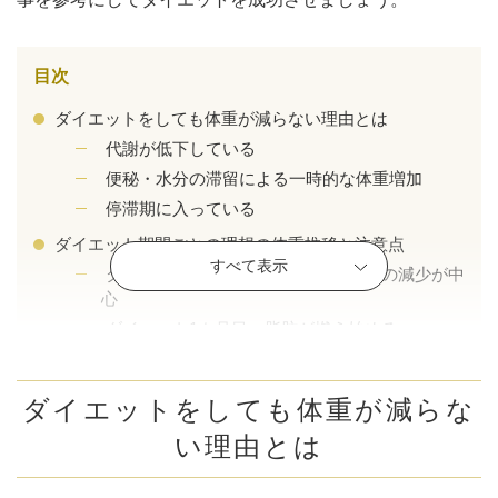
目次
ダイエットをしても体重が減らない理由とは
代謝が低下している
便秘・水分の滞留による一時的な体重増加
停滞期に入っている
ダイエット期間ごとの理想の体重推移と注意点
すべて表示
ダイエット開始から2週間以内は水分の減少が中
心
ダイエット1カ月目 脂肪が燃え始める
公式SNS
ダイエット2カ月目 体の変化が表れる
ダイエット3カ月目 停滞期をどう乗り越えるか
ダイエットをしても体重が減らな
ダイエット6カ月以上 リバウンド防止と習慣化
い理由とは
井畑 峰紀 医師
安形省吾 医師
ダイエットを助けるおすすめの美容医療
GLP-1受容体作動薬