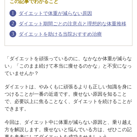
この記事でわかること
ダイエットで体重が減らない原因
アフターケア
オンライン診療
ダイエット期間ごとの注意点と理想的な体重推移
ダイエットを助ける当院おすすめ治療
よくあるご質問
「ダイエットを頑張っているのに、なかなか体重が減らな
美容ブログ
い」「このまま続けて本当に痩せるのかな」と不安になっ
ていませんか？
オンラインショップ
ダイエットは、やみくもに頑張るよりも正しい知識を身に
つけることが一番の近道です。痩せない原因を知ること
で、必要以上に焦ることなく、ダイエットを続けることが
LINE予約
WEB予約
できます。
今回は、ダイエット中に体重が減らない原因と、乗り越え
方を解説します。痩せないと悩んでいる方は、ぜひこの記
事を参考にしてダイエットを成功させましょう。