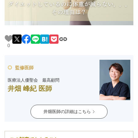
料金一覧
施術症例
初めての方へ
0
監修医師
お悩みで探す
施術メニュー
医療法人優聖会 最高顧問
井畑 峰紀 医師
医師の
医師紹介
スケジュール
井畑医師の詳細はこちら
予約方法に
アクセス
ついて
西梅田から徒歩2分