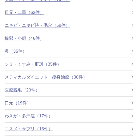
目元・二重（62件）
ニキビ・ニキビ跡・毛穴（59件）
輪郭・小顔（46件）
鼻（35件）
シミ・くすみ・肝斑（35件）
メディカルダイエット・瘦身治療（30件）
医療脱毛（20件）
口元（19件）
わきが・多汗症（17件）
コスメ・サプリ（16件）