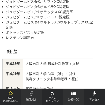
ジュビダームビスタ®ボリフトXC認定医
ジュビダームビスタ®ボルベラXC認定医
ジュビダームビスタ®ボラックスXC認定医
ジュビダームビスタ®ボライトXC認定医
ジュビダームビスタ®ウルトラXC/ウルトラプラスXC認
定医
ボトックスビスタ認定医
レスチレン認定医
経歴
平成15年
大阪医科大学 形成外科教室：入局
平成21年
大阪医科大学 助教（准）：就任
美容クリニック非常勤勤務：歴任
平成24年
医学博士学位取得
日本形成外科学会 専門医認定
PSCが
今月の
医師紹介
診療一覧
アクセス
選ばれる理由
特別プラン
平成25年
某美容クリニック：院長就任