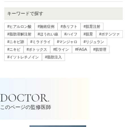
キーワードで探す
#ヒアルロン酸
#施術症例
#糸リフト
#肌育注射
#脂肪溶解注射
#ほうれい線
#ハイフ
#肌育
#ポテンツァ
#ニキビ跡
#ミラドライ
#マンジャロ
#リジュラン
#ニキビ
#ボトックス
#Eライン
#FAGA
#肌管理
#イソトレチノイン
#脂肪注入
DOCTOR.
このページの監修医師