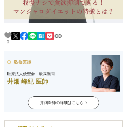
料金一覧
施術症例
初めての方へ
0
監修医師
お悩みで探す
施術メニュー
医療法人優聖会 最高顧問
井畑 峰紀 医師
医師の
医師紹介
スケジュール
井畑医師の詳細はこちら
予約方法に
アクセス
ついて
西梅田から徒歩2分