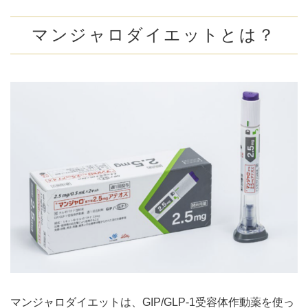
できる？
マンジャロダイエットとは？
マンジャロダイエットの注意点について
副作用の対策
打ち忘れた時は？
食事
すべての人に対し万能ではない
まとめ
マンジャロダイエットは、GIP/GLP-1受容体作動薬を使っ