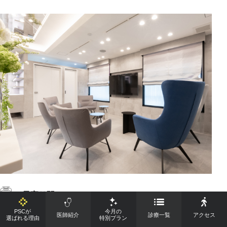
最寄り駅
大阪メトロ四つ橋線「西梅田駅」徒歩2分
PSCが
今月の
医師紹介
診療一覧
アクセス
選ばれる理由
特別プラン