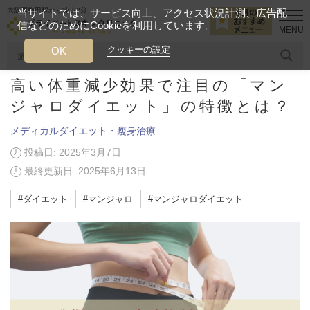
大阪西梅田駅から徒歩2分
当サイトでは、サービス向上、アクセス状況計測、広告配
信などのためにCookieを利用しています。
HOME
美容ブログ
メディカルダイエット・瘦身治療
高い体重減
クッキーの設定
OK
高い体重減少効果で注目の「マン
人気のワード
糸リフト
ヒアルロン酸
リジュランアイ
頭皮
ジャロダイエット」の特徴とは？
メディカルダイエット・瘦身治療
今月のおすすめメニュー
投稿日: 2025年3月7日
当クリニック月替わりのおすすめのメニュー
最終更新日: 2025年6月13日
プライベートスキンクリニックが
#ダイエット
#マンジャロ
#マンジャロダイエット
選ばれる理由
クリニックについて