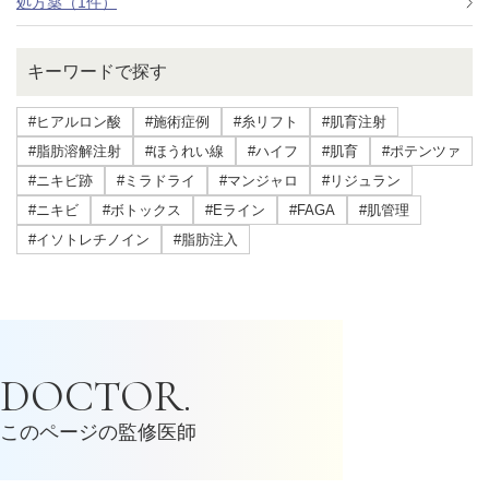
処方薬（1件）
キーワードで探す
#ヒアルロン酸
#施術症例
#糸リフト
#肌育注射
#脂肪溶解注射
#ほうれい線
#ハイフ
#肌育
#ポテンツァ
#ニキビ跡
#ミラドライ
#マンジャロ
#リジュラン
#ニキビ
#ボトックス
#Eライン
#FAGA
#肌管理
#イソトレチノイン
#脂肪注入
DOCTOR.
このページの監修医師