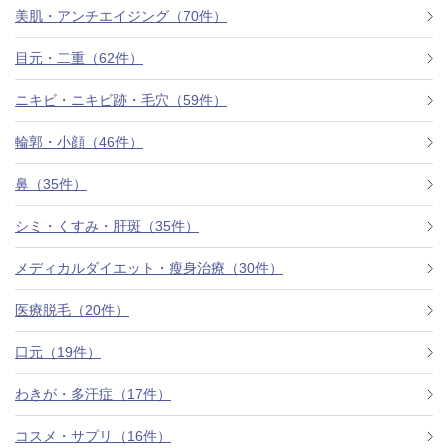
美肌・アンチエイジング（70件）
目元・二重（62件）
ニキビ・ニキビ跡・毛穴（59件）
輪郭・小顔（46件）
鼻（35件）
シミ・くすみ・肝斑（35件）
メディカルダイエット・瘦身治療（30件）
医療脱毛（20件）
口元（19件）
わきが・多汗症（17件）
コスメ・サプリ（16件）