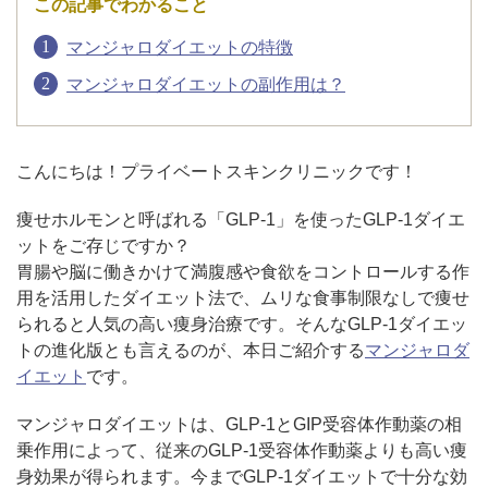
この記事でわかること
マンジャロダイエットの特徴
アフターケア
オンライン診療
マンジャロダイエットの副作用は？
よくあるご質問
こんにちは！プライベートスキンクリニックです！
痩せホルモンと呼ばれる「GLP-1」を使ったGLP-1ダイエ
美容ブログ
ットをご存じですか？
胃腸や脳に働きかけて満腹感や食欲をコントロールする作
用を活用したダイエット法で、ムリな食事制限なしで痩せ
オンラインショップ
られると人気の高い痩身治療です。そんなGLP-1ダイエッ
トの進化版とも言えるのが、本日ご紹介する
マンジャロダ
イエット
です。
LINE予約
WEB予約
マンジャロダイエットは、GLP-1とGIP受容体作動薬の相
乗作用によって、従来のGLP-1受容体作動薬よりも高い痩
身効果が得られます。今までGLP-1ダイエットで十分な効