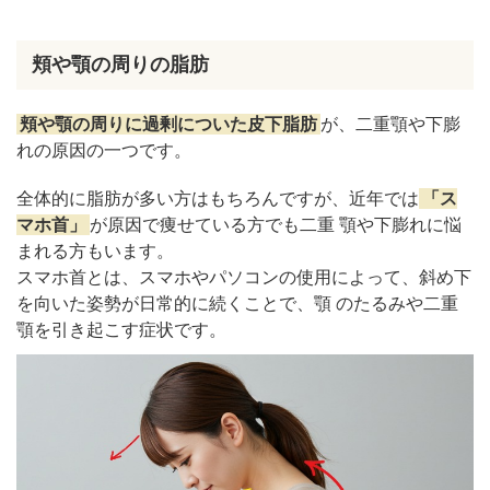
糸リフト（スレッドリフト）
糸リフト（スレッドリフト）の症例写真
頬や顎の周りの脂肪
ヒアルロン酸リフト
ヒアルロン酸リフトの症例写真
頬や顎の周りに過剰についた皮下脂肪
が、二重顎や下膨
脂肪吸引注射
れの原因の一つです。
脂肪吸引注射の症例写真
バッカルファット除去
全体的に脂肪が多い方はもちろんですが、近年では
「ス
バッカルファット除去の症例写真
マホ首」
が原因で痩せている方でも二重 顎や下膨れに悩
まれる方もいます。
エラボトックス
スマホ首とは、スマホやパソコンの使用によって、斜め下
エラボトックスの症例写真
を向いた姿勢が日常的に続くことで、顎 のたるみや二重
整形以外でできる下膨れ解消法
顎を引き起こす症状です。
適度な運動
顔のマッサージ
広頚筋のエクササイズ
視覚的な工夫
髪型の工夫