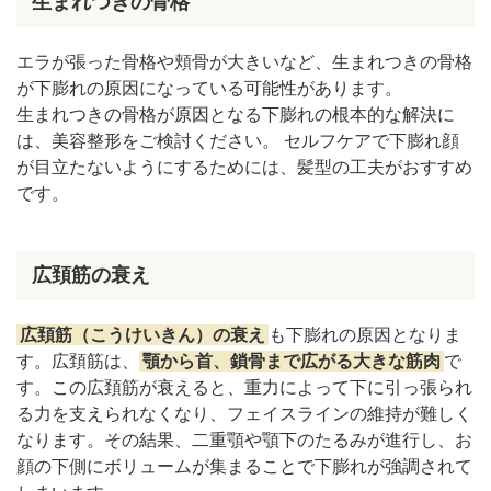
生まれつきの骨格
エラが張った骨格や頬骨が大きいなど、生まれつきの骨格
が下膨れの原因になっている可能性があります。
生まれつきの骨格が原因となる下膨れの根本的な解決に
は、美容整形をご検討ください。 セルフケアで下膨れ顔
が目立たないようにするためには、髪型の工夫がおすすめ
です。
広頚筋の衰え
広頚筋（こうけいきん）の衰え
も下膨れの原因となりま
す。広頚筋は、
顎から首、鎖骨まで広がる大きな筋肉
で
す。この広頚筋が衰えると、重力によって下に引っ張られ
る力を支えられなくなり、フェイスラインの維持が難しく
なります。その結果、二重顎や顎下のたるみが進行し、お
顔の下側にボリュームが集まることで下膨れが強調されて