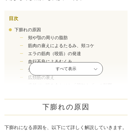
目次
下膨れの原因
頬や顎の周りの脂肪
筋肉の衰えによるたるみ、頬コケ
エラの筋肉（咬筋）の発達
血行不良によるむくみ
すべて表示
生まれつきの骨格
広頚筋の衰え
歯並び・噛み合わせと「親知らず」の影響
公式SNS
下膨れ顔の特徴と印象
下膨れ顔の特徴
下膨れの原因
丸顔との違いは？
下膨れ顔の印象
井畑 峰紀 医師
安形省吾 医師
下膨れになる原因を、以下にて詳しく解説していきます。
下膨れを解消する美容整形