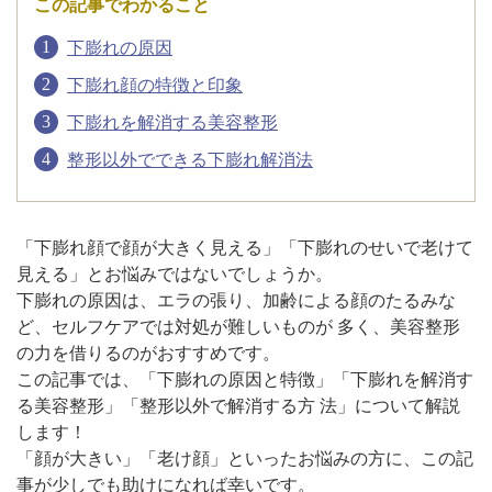
この記事でわかること
下膨れの原因
アフターケア
オンライン診療
下膨れ顔の特徴と印象
下膨れを解消する美容整形
整形以外でできる下膨れ解消法
よくあるご質問
美容ブログ
「下膨れ顔で顔が大きく見える」「下膨れのせいで老けて
見える」とお悩みではないでしょうか。
下膨れの原因は、エラの張り、加齢による顔のたるみな
オンラインショップ
ど、セルフケアでは対処が難しいものが 多く、美容整形
の力を借りるのがおすすめです。
この記事では、「下膨れの原因と特徴」「下膨れを解消す
LINE予約
WEB予約
る美容整形」「整形以外で解消する方 法」について解説
します！
「顔が大きい」「老け顔」といったお悩みの方に、この記
事が少しでも助けになれば幸いです。