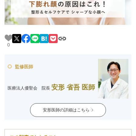
料金一覧
施術症例
初めての方へ
0
監修医師
お悩みで探す
施術メニュー
安形 省吾 医師
医療法人優聖会 院長
医師の
医師紹介
スケジュール
安形医師の詳細はこちら
予約方法に
アクセス
ついて
西梅田から徒歩2分