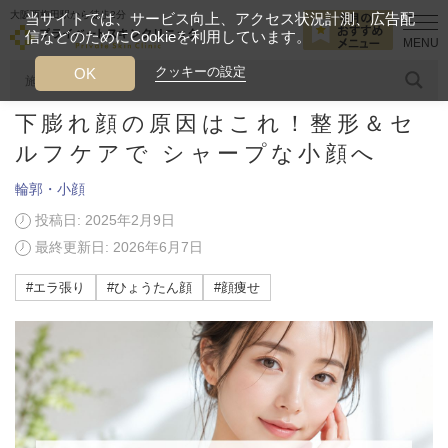
大阪西梅田駅から徒歩2分
当サイトでは、サービス向上、アクセス状況計測、広告配
信などのためにCookieを利用しています。
HOME
美容ブログ
輪郭・小顔
下膨れ顔の原因はこれ！整形＆セ
クッキーの設定
OK
下膨れ顔の原因はこれ！整形＆セ
人気のワード
糸リフト
ヒアルロン酸
リジュランアイ
頭皮
ルフケアで シャープな小顔へ
輪郭・小顔
今月のおすすめメニュー
投稿日: 2025年2月9日
当クリニック月替わりのおすすめのメニュー
最終更新日: 2026年6月7日
プライベートスキンクリニックが
#エラ張り
#ひょうたん顔
#顔痩せ
選ばれる理由
クリニックについて