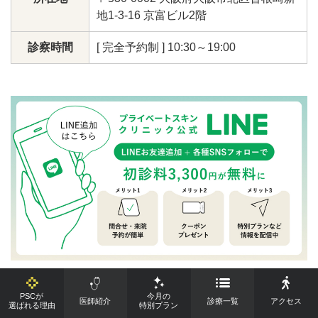
地1-3-16 京富ビル2階
診察時間
[ 完全予約制 ] 10:30～19:00
PSCが
今月の
LINE追加はこちら
医師紹介
診療一覧
アクセス
選ばれる理由
特別プラン