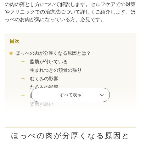
の肉の落とし方について解説します。セルフケアでの対策
やクリニックでの治療法について詳しくご紹介します。ほ
っぺのお肉が気になっている方、必見です。
目次
ほっぺの肉が分厚くなる原因とは？
脂肪が付いている
生まれつきの頬骨の張り
むくみの影響
たるみの影響
すべて表示
筋肉の張り
公式SNS
姿勢が悪い
ほっぺのお肉をなくす方法
ダイエット
井畑 峰紀 医師
安形省吾 医師
姿勢を意識して過ごす
ほっぺの肉が分厚くなる原因と
むくみ対策