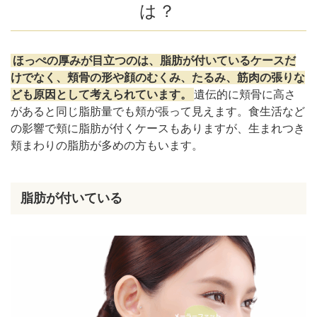
は？
ほっぺのお肉対策のマッサージとトレーニング
舌回し体操
舌出し体操
ほっぺの厚みが目立つのは、脂肪が付いているケースだ
あいうえおストレッチ
けでなく、頬骨の形や顔のむくみ、たるみ、筋肉の張りな
耳さすり
ども原因として考えられています。
遺伝的に頬骨に高さ
があると同じ脂肪量でも頬が張って見えます。食生活など
美容クリニックでほっぺの肉を落とす治療法
の影響で頬に脂肪が付くケースもありますが、生まれつき
脂肪吸引注射
頬まわりの脂肪が多めの方もいます。
脂肪吸引注射の施術例（両頬＋フェイスライン
＋顎下 5エリア）
医療ハイフ（HIFU）
脂肪が付いている
医療ハイフ（ウルトラフォーマーMPT）の施術
例
脂肪溶解注射（カベリン）
脂肪溶解注射（ファットエックスコア）
脂肪溶解注射（チンセラプラス）
バッカルファット除去術