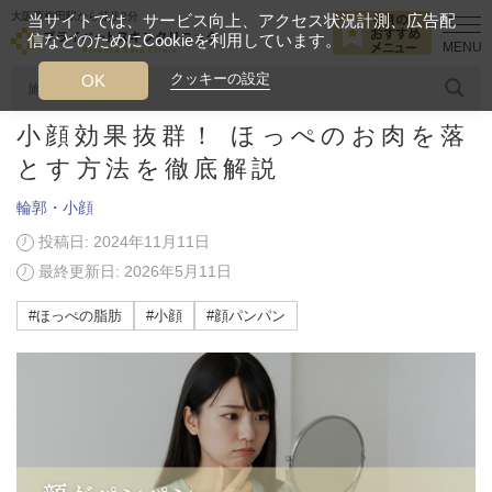
大阪西梅田駅から徒歩2分
当サイトでは、サービス向上、アクセス状況計測、広告配
信などのためにCookieを利用しています。
HOME
美容ブログ
輪郭・小顔
小顔効果抜群！ ほっぺのお肉を
クッキーの設定
OK
小顔効果抜群！ ほっぺのお肉を落
人気のワード
糸リフト
ヒアルロン酸
リジュランアイ
頭皮
とす方法を徹底解説
輪郭・小顔
今月のおすすめメニュー
投稿日: 2024年11月11日
当クリニック月替わりのおすすめのメニュー
最終更新日: 2026年5月11日
プライベートスキンクリニックが
#ほっぺの脂肪
#小顔
#顔パンパン
選ばれる理由
クリニックについて