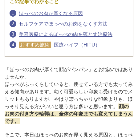
この記事でわかること
ほっぺのお肉が厚くなる原因
アフターケア
オンライン診療
セルフケアでほっぺのお肉をなくす方法
美容医療によるほっぺの肉を落とす治療法
おすすめ施術
医療ハイフ（HIFU）
よくあるご質問
美容ブログ
「ほっぺのお肉が厚くて顔がパンパン」とお悩みではあり
ませんか。
ほっぺがふっくらしていると、痩せている方でも太ってみ
オンラインショップ
える傾向があります。幼く可愛らしい印象も受けるのでメ
リットもありますが、やはりぽっちゃりな印象よりも、ほ
っそり見える方がいいと思う方は多いと思います。
顔の
LINE予約
WEB予約
お肉の付き方や輪郭は、全体の印象までも変えてしまうん
です。
そこで、本日はほっぺのお肉が厚く見える原因と、ほっぺ