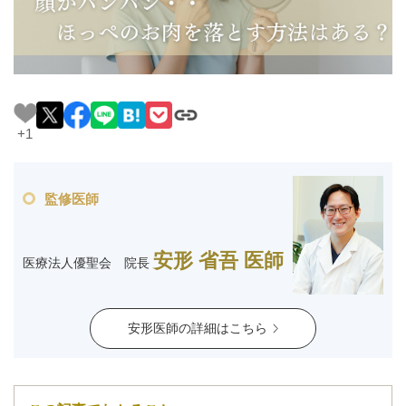
料金一覧
施術症例
初めての方へ
+1
監修医師
お悩みで探す
施術メニュー
安形 省吾 医師
医療法人優聖会 院長
医師の
医師紹介
スケジュール
安形医師の詳細はこちら
予約方法に
アクセス
ついて
西梅田から徒歩2分