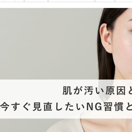
オンライン診
キビ跡・毛穴
医療脱毛
悩みを改善
医師による肌診断でマシンを使い分け
ヒアルロニダーゼ
アップニ
アフターケア
ボ
ヘアケア・育毛・薄毛治療
二重切開法
二重埋没
た治療をご提案
内服治療や頭皮注射など
よくあるご質
切らない眼瞼下垂（埋没法）手術
下瞼脂肪
療
豊胸・バスト
指す再生医療
経験豊富な形成外科出身医師による丁寧な施術
上瞼脂肪除去
目頭切開
女性器
下眼瞼たるみ取り
眉下切開
デリケートなお悩みもお気軽にご相談ください
二重糸とり手術
眼瞼下垂
耳
ピアスの穴あけもお任せください
切らない・糸だけでつくる美鼻整形！
鼻プロテ
耳介軟骨移植（鼻）
鼻尖形成
切らない鼻尖形成術
だんご鼻