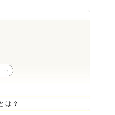
腋臭）手術
毛治療（FAGA）
手術
ス包茎術
滴
（トラネキサム酸）
注射
肌荒れ点滴
ピル
とは？