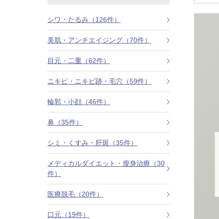
鼻
ニキビ・ニ
ナチュラルな美鼻を実現
ニキビ跡・毛穴の
スキンボトックス（マイクロボトックス）
シワ・たるみ（126件）
美肌・アンチエイジング（70件）
輪郭・小顔
ほくろ・イ
涙袋ヒアルロン酸注射
切らない施術や顔に傷が残りにくい施術など
一人ひとりにあっ
目元・二重（62件）
脂肪注入
口元
美容再生医
ニキビ・ニキビ跡・毛穴（59件）
ふっくら唇、自然な口元を実現
お肌の若返りを目
グラマラスライン形成（タレ目形成）
輪郭・小顔（46件）
顎
目尻切開法
鼻（35件）
理想のフェイスラインに
上眼瞼たるみ取り
シミ・くすみ・肝斑（35件）
ヒアルロン酸注射（鼻）
メディカルダイエット・瘦身治療（30
件）
小鼻縮小整形術（鼻翼縮小術）
医療脱毛（20件）
切らない小鼻縮小術
口元（19件）