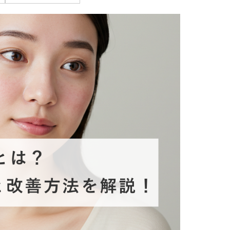
療
コスメ・サプリ
クリニック専売のスキンケアやなど
ーク（後天性眼瞼下垂の点眼治療）
法
問
取り（経結膜的下眼瞼脱脂術）
法
（眉下リフト）
手術
ーゼ（隆鼻術）
術（鼻尖縮小術）
脂肪溶解注射