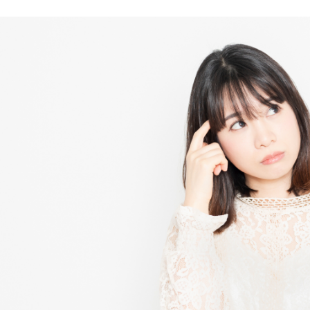
ZO SKIN HEALTH（ゼオスキンヘルス）
ナノメッ
加齢によるもの
麗な肌の条件
が汚いと感じる原因とは？
赤み、ニキビによる色ムラ
シミ、そばかす、色素沈着による色ムラ
血色不良による色ムラ
汚れや角質の蓄積によるザラザラ感
毛穴の開き
ニキビ跡、クレーター
毛穴の詰まりによるボコボコ感
髭剃りによるダメージ
はきれいに改善できる｜正しいスキンケアと生活習慣
肌を綺麗にする食べ物・腸活
肌の健康に必要な睡眠時間
クレンジング・洗顔
スキンケア・紫外線対策