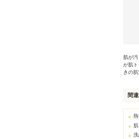
セ
美
肌が汚
が肌ト
きの肌
間違
熱
肌
ま
洗