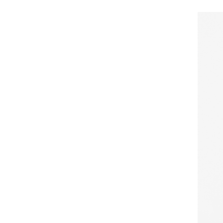
ガウディスキン（GAUDISKIN）
シスペラ（Cyspera）
綺
肌
肌