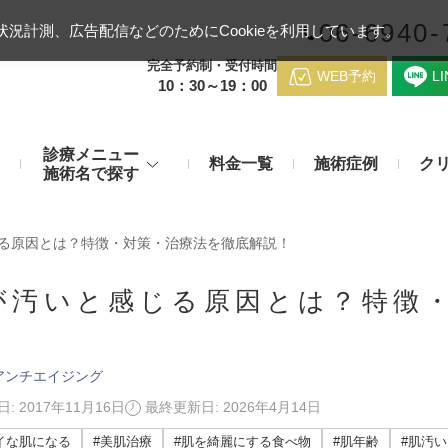
06-6940-
況計測、広告配信などのためにCookieを利用しています。
完全予約制・受付時間
WEB予約
L
10：30～19：00
診療メニュー
料金一覧
施術症例
ク
施術名で探す
梅田クリニッ
デンシティ
医療ハイ
る原因とは？特徴・対策・治療法を徹底解説！
のお悩み
身体のお悩み
マッサージピール（コラーゲンピール）
テスリフト
医師紹介
が汚いと感じる原因とは？特徴
メディカルダイエット・痩身治
チエイジング
療
！
アンカーX
糸リフト
脂肪溶解注射など
アクセス
アンチエイジング
み・肝斑
わきが・多汗症
リジュラン注射（高濃度サーモン注射）
貴族フィ
予約方法
など豊富な施術で治療
: 2017年11月16日
最終更新日: 2026年4月14日
切らない施術もご用意
バッカルファット除去術（頬脂肪除去術）
ショッピ
イな肌になる
#美肌治療
#肌を綺麗にする食べ物
#肌年齢
#肌汚い