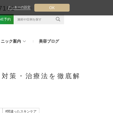
7101
クッキーの設定
OK
FOLLOW US
INE予約
リニック案内
美容ブログ
クについて
フ（ウルトラフォーマーMPT）
その他のお悩み
（TESS LIFT）
・対策・治療法を徹底解
注射・点滴治療
プラセンタ注射、白玉点滴など
（スレッドリフト）
処方薬
ラー
アフターピルや美白内服薬など
ングリフト（ウルトラVリフト）
#間違ったスキンケア