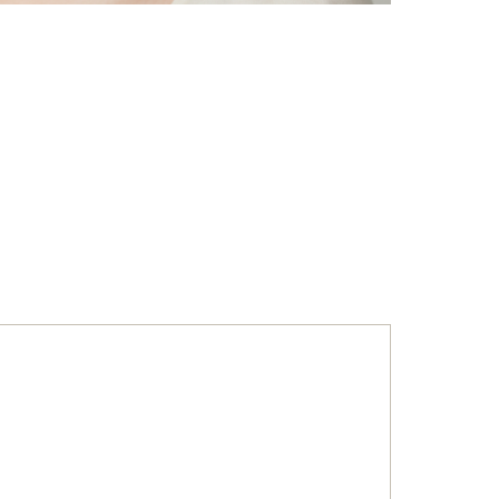
こ）ヒアルロン酸注入
core（ファットエックスコア）
ン酸注射（唇）
リップ
プ（顎）
ァ（POTENZA）
（MPガン）
膚再生（多血小板血漿）療法
イブ（ジュビダームビスタ®ボライ