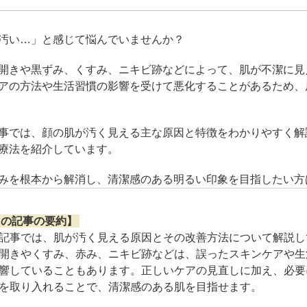
ジュベルック（Juvelook）
トXC）
汚い…」と感じて悩んでいませんか？
プロファイロ
プルリア
開きや黒ずみ、くすみ、ニキビ跡などによって、肌が不潔に見
レーザートーニング（メドライトC6）
IPL光治療
アの方法や生活習慣の影響を受けて悪化することがあるため、
美白内服薬 シナール・トラネキサム酸
トレチノ
事では、顔の肌が汚く見える主な原因と特徴をわかりやすく解
ヴェルベットスキン
ヴァンパ
療法を紹介しています。
ケミカルピーリング
イソトレ
みを根本から解消し、清潔感のある明るい印象を目指したい方
電気焼灼器（モノポーラー）
真皮線維
この記事の要約】
記事では、肌が汚く見える原因とその改善方法について解説し
サクセンダ・リベルサス
痩美茶
開きやくすみ、赤み、ニキビ跡などは、誤ったスキンケアや生
響していることもあります。正しいケアの見直しに加え、必要
脂肪溶解注射（メソセラピー）
ダイエッ
を取り入れることで、清潔感のある肌を目指せます。