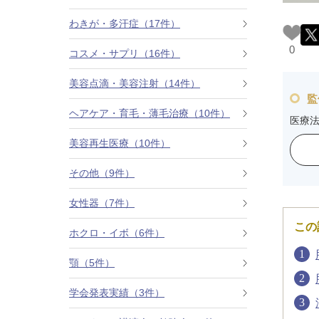
カベリン（カベルライン・Kabelline）
わきが・多汗症（17件）
0
コスメ・サプリ（16件）
こめかみのヒアルロン酸注射
美容点滴・美容注射（14件）
チンセラプラス（Cincelar+）
監
ヘアケア・育毛・薄毛治療（10件）
医療
ボトックス注射（ガミースマイル・口角アッ
プ）
美容再生医療（10件）
その他（9件）
人中短縮ボトックス
女性器（7件）
クレヴィエル注入
この
ホクロ・イボ（6件）
ダーマペン4
顎（5件）
ケアシス
学会発表実績（3件）
ACRS療法（自己血サイトカインリッチ注入