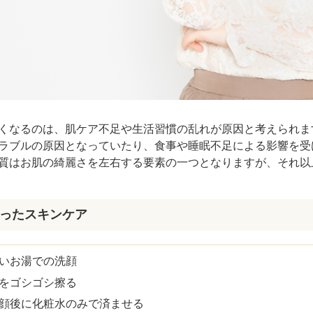
運動を習慣化する
湯舟につかる
水を飲む
メイクでカバー
ルフケアでは肌の改善が難しいケース
容皮膚科での治し方
くなるのは、肌ケア不足や生活習慣の乱れが原因と考えられま
IPL治療（フォーマα）
ラブルの原因となっていたり、食事や睡眠不足による影響を受
ダーマペン
質はお肌の綺麗さを左右する要素の一つとなりますが、それ以
ダーマペン4の施術例
ポテンツァ
ポテンツァ(POTENZA)の施術例（アクネモード10回）
ったスキンケア
ポテンツァ(POTENZA)の施術例（毛穴・赤みモード4回）
水光注射
いお湯での洗顔
水光注射の施術例（併せて行った施術：ジュベルック手打ち2c
をゴシゴシ擦る
とめ
顔後に化粧水のみで済ませる