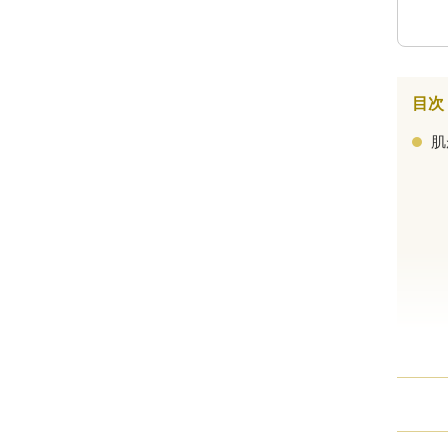
ミラドライ
ジェントルマックスプロプラス
目次
頭皮注射
肌
乳頭縮小術
ピアスの穴あけ
エクソソーム点滴
プラセンタ注射
疲労回復点滴
アレルギー点滴