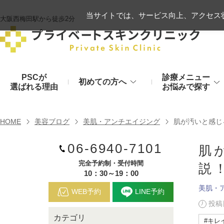
当サイトでは、サービス向上、アクセス状
大阪西梅田駅から徒歩2分
PSCが
診療メニュー
初めての方へ
選ばれる理由
お悩みで探す
施術の流れ
ヒアルロン酸リフト
HOME
美容ブログ
美肌・アンチエイジング
肌が汚いと感じ
顔のお悩み
肌
06-6940-7101
モフィウス8
初診時のお持物
肌
シワ・たるみ
美肌・アン
完全予約制・受付時間
説
ヒアルロン酸やハイフ、糸リフトなど
医療の力で美肌へ
VOVリフト
お支払いについて
10：30～19：00
美肌・
目元・二重
シミ・くす
WEB予約
LINE予約
ボトックス注射（シワ）
埋没法から切開法まで
レーザーや光治療
投稿日
カテゴリ
スネコス注射
#キレ