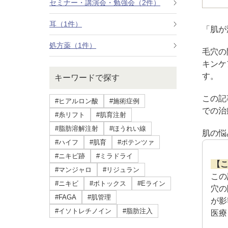
セミナー・講演会・勉強会（2件）
療法）
耳（1件）
「肌が
ジャルプロスーパーハイドロ
処方薬（1件）
毛穴の
ルメッカ
キンケ
す。
キーワードで探す
シミ取りレーザー（Q-YAGレーザー）
この記
#ヒアルロン酸
#施術症例
ハイドラフェイシャル
での治
#糸リフト
#肌育注射
#脂肪溶解注射
#ほうれい線
ミラノリピールボディ
肌の悩
#ハイフ
#肌育
#ポテンツァ
#ニキビ跡
#ミラドライ
CO2高周波レーザー（Esprit）
【
#マンジャロ
#リジュラン
この
脂肪由来幹細胞点滴
#ニキビ
#ボトックス
#Eライン
穴の
#FAGA
#肌管理
が影
美脚（ふくらはぎ）ボトックス
#イソトレチノイン
#脂肪注入
医療