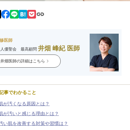
脂肪吸引注射
額（おで
頬のヒアルロン酸注射
FatX 
エラボトックス注射
ヒアルロ
修医師
井畑 峰紀 医師
法人優聖会 最高顧問
Cカールリップ
スマイル
井畑医師の詳細はこちら
ヒアルロン酸注入（顎）
Vシェイ
プロテーゼ手術（顎）
ポテンツ
記事でわかること
ベビーコラーゲン
メソガン
肌が汚くなる原因とは？
肌が汚いと感じる理由とは？
水光注射
PRP皮
汚い肌を改善する対策や習慣は？
スキンバ