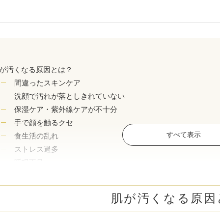
ボトックス注射 （多汗症）
わきが（
女性医療脱毛
女性の薄
乳輪縮小術
陥没乳頭
が汚くなる原因とは？
小陰唇縮小術
クリトリ
間違ったスキンケア
洗顔で汚れが落としきれていない
白玉点滴（グルタチオン）
NMN点
保湿ケア・紫外線ケアが不十分
手で顔を触るクセ
サイトカイン（ベビースキン）点滴
美白点滴
すべて表示
食生活の乱れ
肩こりボトックス
ニンニク
ストレス過多
睡眠不足
若返り（アンチエイジング）点滴
ニキビ・
便秘
ホルモンバランスの影響
高濃度ビタミンC点滴
アフター
肌が汚くなる原因
寝具をあまり交換しない
生まれつき・遺伝による肌質