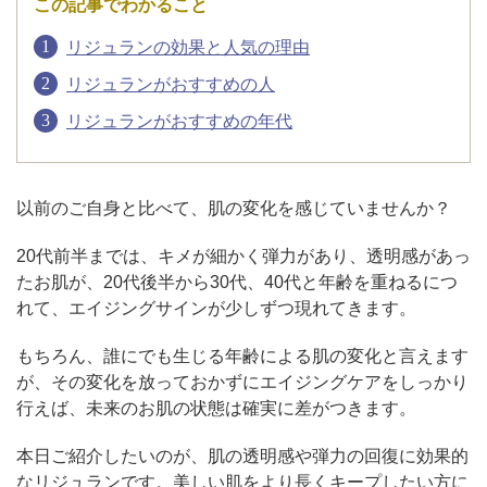
この記事でわかること
リジュランの効果と人気の理由
アフターケア
オンライン診療
リジュランがおすすめの人
リジュランがおすすめの年代
よくあるご質問
以前のご自身と比べて、肌の変化を感じていませんか？
美容ブログ
20代前半までは、キメが細かく弾力があり、透明感があっ
たお肌が、20代後半から30代、40代と年齢を重ねるにつ
オンラインショップ
れて、エイジングサインが少しずつ現れてきます。
もちろん、誰にでも生じる年齢による肌の変化と言えます
LINE予約
WEB予約
が、その変化を放っておかずにエイジングケアをしっかり
行えば、未来のお肌の状態は確実に差がつきます。
本日ご紹介したいのが、肌の透明感や弾力の回復に効果的
なリジュランです。美しい肌をより長くキープしたい方に