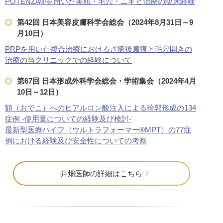
POTENZA®を用いた美肌・毛穴・ニキビ治療の臨床経験
第42回 日本美容皮膚科学会総会（2024年8月31日～9
月10日）
PRPを用いた複合治療におけるざ瘡後瘢痕と毛穴開きの
治療の当クリニックでの経験について
第67回 日本形成外科学会総会・学術集会（2024年4月
10日～12日）
額（おでこ）へのヒアルロン酸注入による輪郭形成の134
症例 -使用量についての経験及び検討-
最新型医療ハイフ（ウルトラフォーマー®MPT）の77症
例における経験及び安全性についての考察
井畑医師の詳細はこちら