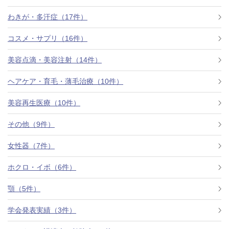
わきが・多汗症（17件）
コスメ・サプリ（16件）
美容点滴・美容注射（14件）
ヘアケア・育毛・薄毛治療（10件）
美容再生医療（10件）
その他（9件）
女性器（7件）
ホクロ・イボ（6件）
顎（5件）
学会発表実績（3件）