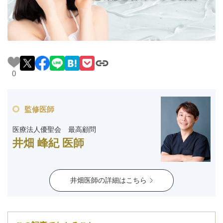
料金一覧
施術症例
初めての方へ
0
監修医師
お悩みで探す
施術メニュー
医療法人優聖会 最高顧問
井畑 峰紀 医師
医師の
医師紹介
スケジュール
井畑医師の詳細はこちら
予約方法に
アクセス
ついて
西梅田から徒歩2分