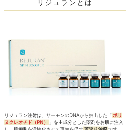
リジュランとは
肌の変化を感じ始めた年代におすすめしたいリジュラ
ン
20代にリジュランがおすすめの理由
30代にリジュランがおすすめの理由
40代以降の方にリジュランがおすすめの理由
当クリニックのリジュラン注射
まとめ
リジュラン注射は、サーモンのDNAから抽出した「
ポリ
ヌクレオチド（PN）
」を主成分とした薬剤をお肌に注入
し、肌細胞を活性化させて再生を促す
若返り治療
です。