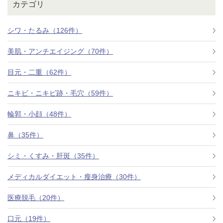
カテゴリ
シワ・たるみ（126件）
美肌・アンチエイジング（70件）
目元・二重（62件）
ニキビ・ニキビ跡・毛穴（59件）
輪郭・小顔（48件）
鼻（35件）
シミ・くすみ・肝斑（35件）
メディカルダイエット・瘦身治療（30件）
医療脱毛（20件）
口元（19件）