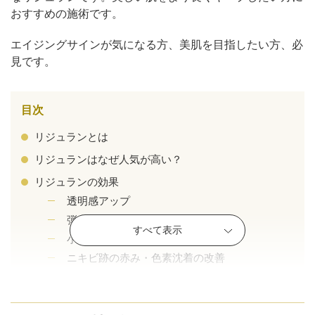
おすすめの施術です。
エイジングサインが気になる方、美肌を目指したい方、必
見です。
目次
リジュランとは
リジュランはなぜ人気が高い？
リジュランの効果
透明感アップ
弾力・ハリ感アップ
公式SNS
すべて表示
小じわ・ちりめんジワの改善
ニキビ跡の赤み・色素沈着の改善
目の下のクマやシワ、くすみの改善
井畑 峰紀 医師
安形省吾 医師
リジュランはこんな方におすすめ