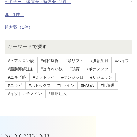
セミナー・講演会・勉強会（2件）
耳（1件）
処方薬（1件）
キーワードで探す
#ヒアルロン酸
#施術症例
#糸リフト
#肌育注射
#ハイフ
#脂肪溶解注射
#ほうれい線
#肌育
#ポテンツァ
#ニキビ跡
#ミラドライ
#マンジャロ
#リジュラン
#ニキビ
#ボトックス
#Eライン
#FAGA
#肌管理
#イソトレチノイン
#脂肪注入