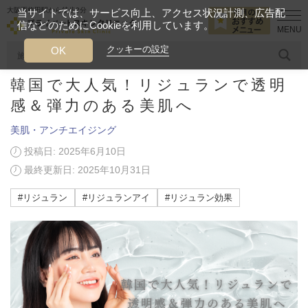
大阪西梅田駅から徒歩2分
当サイトでは、サービス向上、アクセス状況計測、広告配
信などのためにCookieを利用しています。
HOME
美容ブログ
美肌・アンチエイジング
韓国で大人気！リジ
クッキーの設定
OK
韓国で大人気！リジュランで透明
人気のワード
糸リフト
ヒアルロン酸
リジュランアイ
頭皮
感＆弾力のある美肌へ
美肌・アンチエイジング
今月のおすすめメニュー
投稿日: 2025年6月10日
当クリニック月替わりのおすすめのメニュー
最終更新日: 2025年10月31日
プライベートスキンクリニックが
#リジュラン
#リジュランアイ
#リジュラン効果
選ばれる理由
クリニックについて