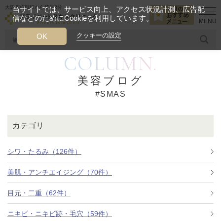
大阪西梅田駅から徒歩2分
当サイトでは、サービス向上、アクセス状況計測、広告配
信などのためにCookieを利用しています。
HOME
SMAS
クッキーの設定
OK
COLUMN.
人気のワード
糸リフト
ヒアルロン酸
リジュランアイ
頭皮
美容ブログ
#SMAS
今月のおすすめメニュー
当クリニック月替わりのおすすめのメニュー
カテゴリ
プライベートスキンクリニックが
選ばれる理由
シワ・たるみ（126件）
美肌・アンチエイジング（70件）
クリニックについて
目元・二重（62件）
ニキビ・ニキビ跡・毛穴（59件）