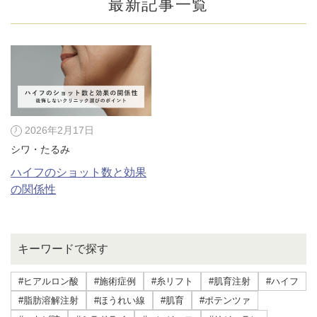
最新記事一覧
2026年2月17日
シワ・たるみ
ハイフのショット数と効果
の関係性
公式SNS
キーワードで探す
#ヒアルロン酸
#施術症例
#糸リフト
#肌育注射
#ハイフ
井畑 峰紀 医師
安形省吾 医師
#脂肪溶解注射
#ほうれい線
#肌育
#ポテンツァ