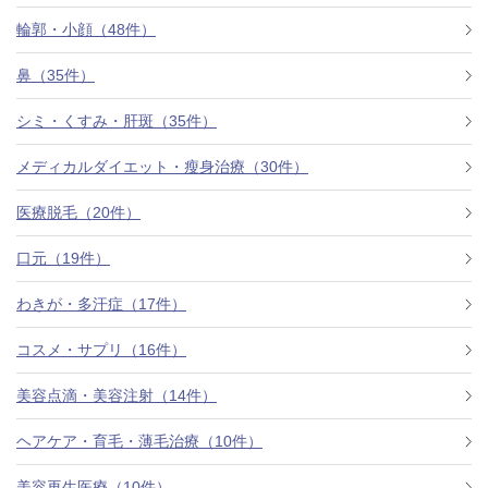
料金一覧
輪郭・小顔（48件）
施術症例
鼻（35件）
シミ・くすみ・肝斑（35件）
初めての方へ
メディカルダイエット・瘦身治療（30件）
医療脱毛（20件）
お悩みで探す
施術メニュー
口元（19件）
わきが・多汗症（17件）
医師の
コスメ・サプリ（16件）
医師紹介
スケジュール
美容点滴・美容注射（14件）
予約方法に
ヘアケア・育毛・薄毛治療（10件）
アクセス
ついて
西梅田から徒歩2分
美容再生医療（10件）