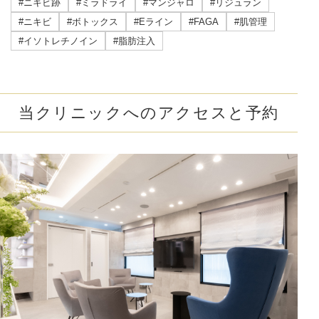
#ニキビ跡
#ミラドライ
#マンジャロ
#リジュラン
#ニキビ
#ボトックス
#Eライン
#FAGA
#肌管理
#イソトレチノイン
#脂肪注入
当クリニックへのアクセスと予約