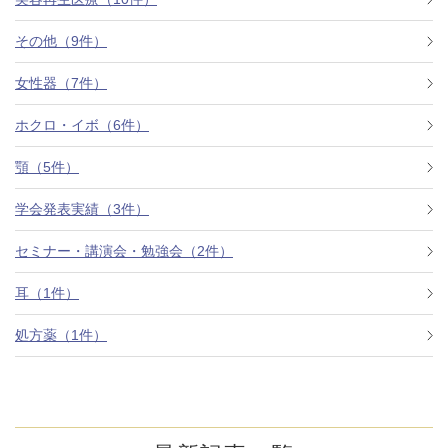
その他（9件）
アフターケア
オンライン診療
女性器（7件）
ホクロ・イボ（6件）
よくあるご質問
顎（5件）
学会発表実績（3件）
美容ブログ
セミナー・講演会・勉強会（2件）
オンラインショップ
耳（1件）
処方薬（1件）
LINE予約
WEB予約