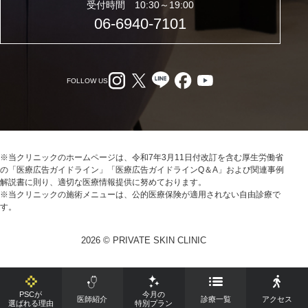
受付時間 10:30～19:00
06-6940-7101
FOLLOW US
※当クリニックのホームページは、令和7年3月11日付改訂を含む厚生労働省
の「医療広告ガイドライン」「医療広告ガイドラインQ＆A」および関連事例
解説書に則り、適切な医療情報提供に努めております。
※当クリニックの施術メニューは、公的医療保険が適用されない自由診療で
す。
2026 © PRIVATE SKIN CLINIC
PSCが
今月の
医師紹介
診療一覧
アクセス
選ばれる理由
特別プラン