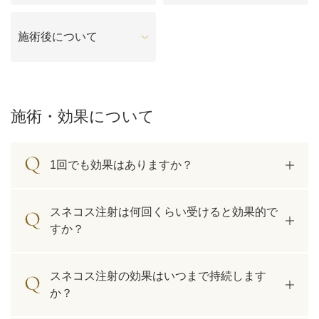
料金一覧
施術後について
施術症例
初めての方へ
施術・効果について
1回でも効果はありますか？
お悩みで探す
施術メニュー
スネコス注射は何回くらい受けると効果的で
医師の
すか？
医師紹介
スケジュール
スネコス注射の効果はいつまで持続します
予約方法に
アクセス
か？
ついて
西梅田から徒歩2分