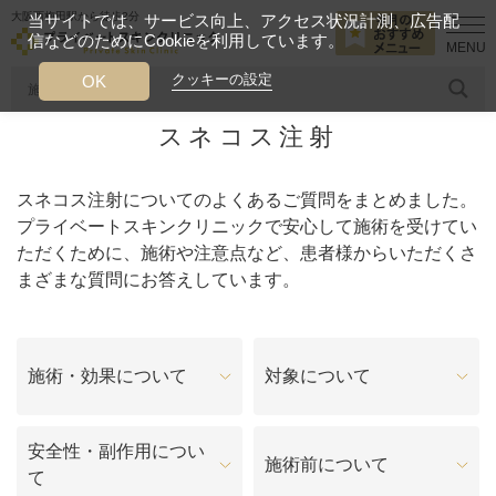
大阪西梅田駅から徒歩2分
当サイトでは、サービス向上、アクセス状況計測、広告配
信などのためにCookieを利用しています。
HOME
よくあるご質問
スネコス注射
クッキーの設定
OK
スネコス注射
人気のワード
糸リフト
ヒアルロン酸
リジュランアイ
頭皮
スネコス注射についてのよくあるご質問をまとめました。
今月のおすすめメニュー
プライベートスキンクリニックで安心して施術を受けてい
ただくために、施術や注意点など、患者様からいただくさ
当クリニック月替わりのおすすめのメニュー
まざまな質問にお答えしています。
プライベートスキンクリニックが
選ばれる理由
施術・効果について
対象について
クリニックについて
安全性・副作用につい
施術前について
て