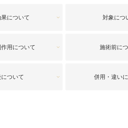
オンライン診
キビ跡・毛穴
医療脱毛
悩みを改善
医師による肌診断でマシンを使い分け
ヒアルロニダーゼ
アップニ
効果について
対象につ
アフターケア
ボ
ヘアケア・育毛・薄毛治療
二重切開法
二重埋没
た治療をご提案
内服治療や頭皮注射など
よくあるご質
切らない眼瞼下垂（埋没法）手術
下瞼脂肪
療
豊胸・バスト
副作用について
施術前に
指す再生医療
経験豊富な形成外科出身医師による丁寧な施術
上瞼脂肪除去
目頭切開
女性器
下眼瞼たるみ取り
眉下切開
デリケートなお悩みもお気軽にご相談ください
後について
併用・違い
二重糸とり手術
眼瞼下垂
耳
ピアスの穴あけもお任せください
切らない・糸だけでつくる美鼻整形！
鼻プロテ
耳介軟骨移植（鼻）
鼻尖形成
切らない鼻尖形成術
だんご鼻