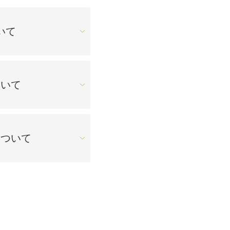
療
コスメ・サプリ
クリニック専売のスキンケアやなど
ーク（後天性眼瞼下垂の点眼治療）
いて
法
問
取り（経結膜的下眼瞼脱脂術）
ついて
法
（眉下リフト）
について
手術
ーゼ（隆鼻術）
術（鼻尖縮小術）
脂肪溶解注射