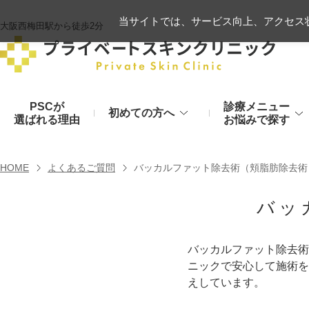
当サイトでは、サービス向上、アクセス状
大阪西梅田駅から徒歩2分
PSCが
診療メニュー
初めての方へ
選ばれる理由
お悩みで探す
施術の流れ
ヒアルロン酸リフト
HOME
よくあるご質問
バッカルファット除去術（頬脂肪除去術
顔のお悩み
肌
モフィウス8
初診時のお持物
バッ
シワ・たるみ
美肌・アン
ヒアルロン酸やハイフ、糸リフトなど
医療の力で美肌へ
VOVリフト
お支払いについて
バッカルファット除去術
目元・二重
シミ・くす
ニックで安心して施術を
ボトックス注射（シワ）
埋没法から切開法まで
レーザーや光治療
えしています。
スネコス注射