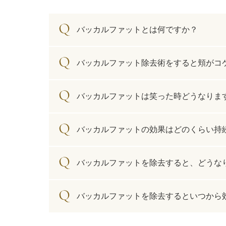
カベリン（カベルライン・Kabelline）
バッカルファットとは何ですか？
こめかみのヒアルロン酸注射
バッカルファット除去術をすると頬がコ
チンセラプラス（Cincelar+）
ボトックス注射（ガミースマイル・口角アッ
バッカルファットは笑った時どうなりま
プ）
人中短縮ボトックス
バッカルファットの効果はどのくらい持
クレヴィエル注入
バッカルファットを除去すると、どうな
ダーマペン4
バッカルファットを除去するといつから
ケアシス
ACRS療法（自己血サイトカインリッチ注入