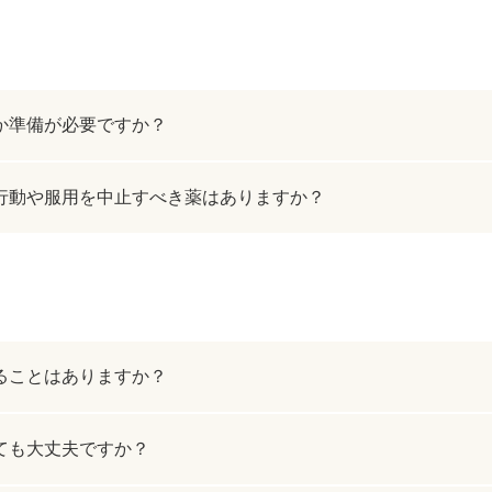
ボトックス注射 （多汗症）
わきが（
女性医療脱毛
女性の薄
乳輪縮小術
陥没乳頭
か準備が必要ですか？
小陰唇縮小術
クリトリ
行動や服用を中止すべき薬はありますか？
白玉点滴（グルタチオン）
NMN点
サイトカイン（ベビースキン）点滴
美白点滴
肩こりボトックス
ニンニク
ることはありますか？
若返り（アンチエイジング）点滴
ニキビ・
高濃度ビタミンC点滴
アフター
ても大丈夫ですか？