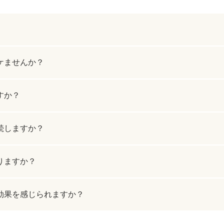
脂肪吸引注射
額（おで
頬のヒアルロン酸注射
FatX 
ケませんか？
エラボトックス注射
ヒアルロ
Cカールリップ
スマイル
すか？
ヒアルロン酸注入（顎）
Vシェイ
続しますか？
プロテーゼ手術（顎）
ポテンツ
りますか？
ベビーコラーゲン
メソガン
効果を感じられますか？
水光注射
PRP皮
スキンバ