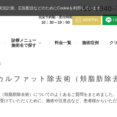
06-6940-
況計測、広告配信などのためにCookieを利用しています。
完全予約制・受付時間
WEB予約
L
10：30～19：00
診療メニュー
料金一覧
施術症例
ク
施術名で探す
梅田クリニッ
デンシティ
医療ハイ
）
のお悩み
身体のお悩み
マッサージピール（コラーゲンピール）
テスリフト
医師紹介
カルファット除去術（頬脂肪除
メディカルダイエット・痩身治
チエイジング
療
アンカーX
糸リフト
脂肪溶解注射など
アクセス
（頬脂肪除去術）についてのよくあるご質問をまとめました。
み・肝斑
わきが・多汗症
受けていただくために、施術や注意点など、患者様からいただ
リジュラン注射（高濃度サーモン注射）
貴族フィ
予約方法
など豊富な施術で治療
切らない施術もご用意
バッカルファット除去術（頬脂肪除去術）
ショッピ