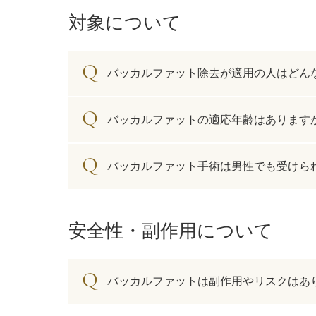
療法）
対象について
ジャルプロスーパーハイドロ
バッカルファット除去が適用の人はどん
ルメッカ
シミ取りレーザー（Q-YAGレーザー）
バッカルファットの適応年齢はあります
ハイドラフェイシャル
バッカルファット手術は男性でも受けら
ミラノリピールボディ
CO2高周波レーザー（Esprit）
安全性・副作用について
脂肪由来幹細胞点滴
バッカルファットは副作用やリスクはあ
美脚（ふくらはぎ）ボトックス