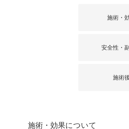
鼻
ニキビ・ニ
ナチュラルな美鼻を実現
ニキビ跡・毛穴の
スキンボトックス（マイクロボトックス）
施術・
輪郭・小顔
ほくろ・イ
涙袋ヒアルロン酸注射
切らない施術や顔に傷が残りにくい施術など
一人ひとりにあっ
脂肪注入
口元
美容再生医
安全性・
ふっくら唇、自然な口元を実現
お肌の若返りを目
グラマラスライン形成（タレ目形成）
顎
目尻切開法
理想のフェイスラインに
施術
上眼瞼たるみ取り
ヒアルロン酸注射（鼻）
小鼻縮小整形術（鼻翼縮小術）
施術・効果について
切らない小鼻縮小術