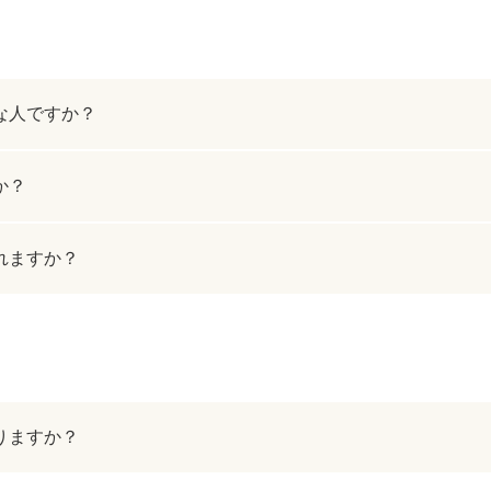
ジュベルック（Juvelook）
トXC）
プロファイロ
プルリア
な人ですか？
レーザートーニング（メドライトC6）
IPL光治療
美白内服薬 シナール・トラネキサム酸
トレチノ
か？
ヴェルベットスキン
ヴァンパ
れますか？
ケミカルピーリング
イソトレ
電気焼灼器（モノポーラー）
真皮線維
サクセンダ・リベルサス
痩美茶
りますか？
脂肪溶解注射（メソセラピー）
ダイエッ