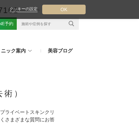
7101
クッキーの設定
OK
FOLLOW US
INE予約
リニック案内
美容ブログ
クについて
フ（ウルトラフォーマーMPT）
その他のお悩み
（TESS LIFT）
去術）
注射・点滴治療
プラセンタ注射、白玉点滴など
（スレッドリフト）
プライベートスキンクリ
処方薬
くさまざまな質問にお答
ラー
アフターピルや美白内服薬など
ングリフト（ウルトラVリフト）