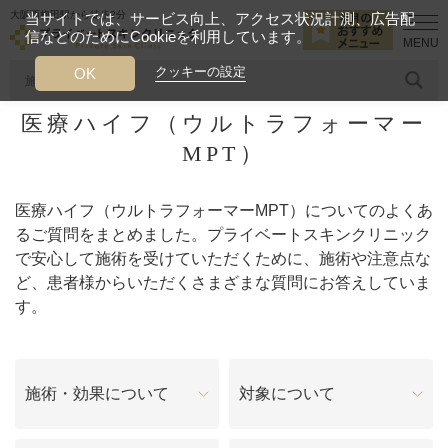
大阪西梅田駅から徒歩2分
当サイトでは、サービス向上、アクセス状況計測、広告配
信などのためにCookieを利用しています。
HOME
よくあるご質問
医療ハイフ（ウルトラフォーマーMPT）
クッキーの設定
OK
医療ハイフ（ウルトラフォーマー
人気のワード
糸リフト
ヒアルロン酸
リジュランアイ
頭皮
MPT）
今月のおすすめメニュー
医療ハイフ（ウルトラフォーマーMPT）についてのよくあ
当クリニック月替わりのおすすめのメニュー
るご質問をまとめました。プライベートスキンクリニック
で安心して施術を受けていただくために、施術や注意点な
ど、患者様からいただくさまざまな質問にお答えしていま
プライベートスキンクリニックが
選ばれる理由
す。
クリニックについて
施術・効果について
対象について