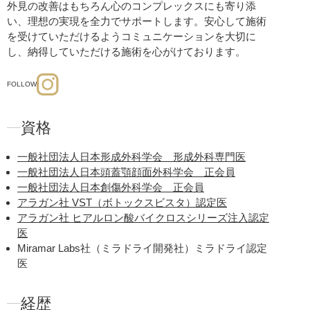
外見の改善はもちろん心のコンプレックスにも寄り添
い、理想の実現を全力でサポートします。安心して施術
を受けていただけるようコミュニケーションを大切に
し、納得していただける施術を心がけております。
FOLLOW
資格
一般社団法人日本形成外科学会 形成外科専門医
一般社団法人日本頭蓋顎顔面外科学会 正会員
一般社団法人日本創傷外科学会 正会員
アラガン社 VST（ボトックスビスタ）認定医
アラガン社 ヒアルロン酸バイクロスシリーズ注入認定
医
Miramar Labs社（ミラドライ開発社）ミラドライ認定
医
経歴