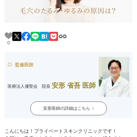
料金一覧
施術症例
初めての方へ
0
監修医師
お悩みで探す
施術メニュー
安形 省吾 医師
医療法人優聖会 院長
医師の
医師紹介
スケジュール
安形医師の詳細はこちら
予約方法に
アクセス
ついて
こんにちは！プライベートスキンクリニックです！
西梅田から徒歩2分