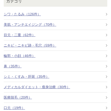
カテゴリ
シワ・たるみ（126件）
美肌・アンチエイジング（70件）
目元・二重（62件）
ニキビ・ニキビ跡・毛穴（59件）
輪郭・小顔（46件）
鼻（35件）
シミ・くすみ・肝斑（35件）
メディカルダイエット・瘦身治療（30件）
医療脱毛（20件）
口元（19件）