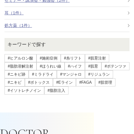
セミナー・講演会・勉強会（2件）
耳（1件）
処方薬（1件）
キーワードで探す
#ヒアルロン酸
#施術症例
#糸リフト
#肌育注射
#脂肪溶解注射
#ほうれい線
#ハイフ
#肌育
#ポテンツァ
#ニキビ跡
#ミラドライ
#マンジャロ
#リジュラン
#ニキビ
#ボトックス
#Eライン
#FAGA
#肌管理
#イソトレチノイン
#脂肪注入
DOCTOR.