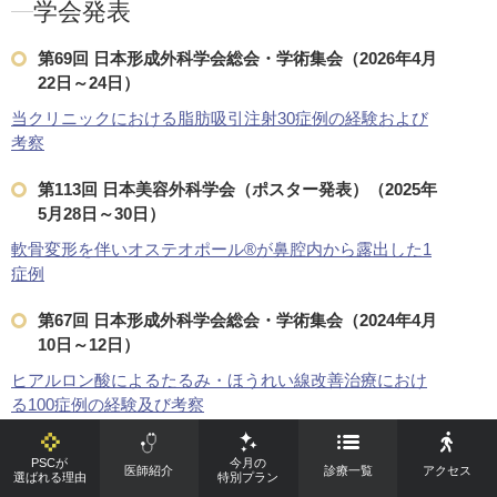
学会発表
第69回 日本形成外科学会総会・学術集会（2026年4月
22日～24日）
当クリニックにおける脂肪吸引注射30症例の経験および
考察
第113回 日本美容外科学会（ポスター発表）（2025年
5月28日～30日）
軟骨変形を伴いオステオポール®︎が鼻腔内から露出した1
症例
第67回 日本形成外科学会総会・学術集会（2024年4月
10日～12日）
ヒアルロン酸によるたるみ・ほうれい線改善治療におけ
る100症例の経験及び考察
ヒアルロン酸による鼻の整形93症例の経験及び考察
PSCが
今月の
医師紹介
診療一覧
アクセス
選ばれる理由
特別プラン