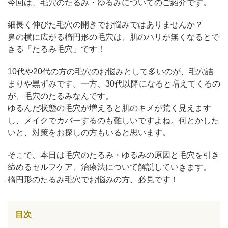
今回は、毛穴のたるみ・ゆるみについてのご紹介です。
細長く伸びた毛穴の開きでお悩みではありませんか？
アフターケア
オンライン診療
鼻の横に広がる楕円形の毛穴は、肌のハリが無くなるとで
きる「たるみ毛穴」です！
10代や20代の方の毛穴のお悩みとして多いのが、毛穴詰
よくあるご質問
まりや黒ずみです。一方、30代以降になると増えてくるの
が、毛穴のたるみなんです。
ゆるんだ状態の毛穴が増えると肌のキメが荒く見えます
美容ブログ
し、メイクでカバーするのも難しいですよね。何とかした
いと、対策をお探しの方もいると思います。
オンラインショップ
そこで、本日は毛穴のたるみ・ゆるみの原因と毛穴を引き
締めるセルフケア、治療法について解説していきます。
LINE予約
WEB予約
楕円形のたるみ毛穴でお悩みの方、必見です！
目次