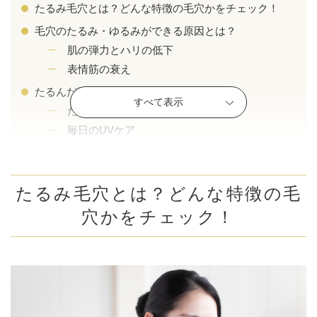
たるみ毛穴とは？どんな特徴の毛穴かをチェック！
毛穴のたるみ・ゆるみができる原因とは？
肌の弾力とハリの低下
表情筋の衰え
たるんだ毛穴を引き締めるセルフケア
すべて表示
たるみ毛穴に適した化粧品
毎日のUVケア
肌への摩擦を避ける
たるみ毛穴をカバーするメイクと化粧下地
質のよい睡眠と睡眠時間
たるみ毛穴とは？どんな特徴の毛
食事・サプリで肌をサポート
穴かをチェック！
公式SNS
角質ケアをやりすぎない
喫煙を控える
たるみ毛穴を治す美容医療
井畑 峰紀 医師
安形省吾 医師
水光注射
マッサージピール（コラーゲンピール）