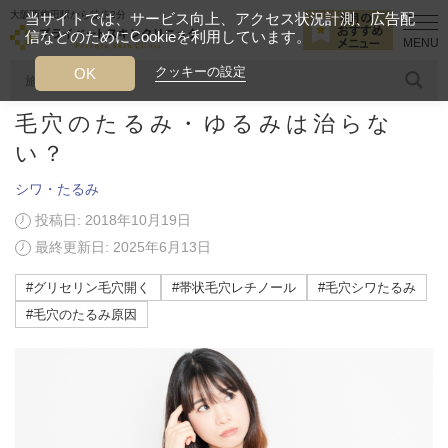
大阪西梅田駅から徒歩2分
当サイトでは、サービス向上、アクセス状況計測、広告配
信などのためにCookieを利用しています。
HOME
美容ブログ
シワ・たるみ
毛穴のたるみ・ゆるみは治らな
クッキーの設定
OK
毛穴のたるみ・ゆるみは治らな
人気のワード
糸リフト
ヒアルロン酸
リジュランアイ
頭皮
い？
シワ・たるみ
今月のおすすめメニュー
投稿日: 2018年10月19日
当クリニック月替わりのおすすめのメニュー
最終更新日: 2025年6月13日
プライベートスキンクリニックが
#グリセリン毛穴開く
#帯状毛穴レチノール
#毛穴シワたるみ
選ばれる理由
#毛穴のたるみ原因
クリニックについて