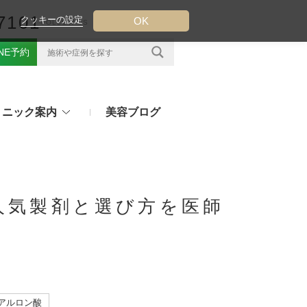
7101
クッキーの設定
OK
FOLLOW US
INE予約
リニック案内
美容ブログ
クについて
フ（ウルトラフォーマーMPT）
その他のお悩み
（TESS LIFT）
人気製剤と選び方を医師
注射・点滴治療
プラセンタ注射、白玉点滴など
（スレッドリフト）
処方薬
ラー
アフターピルや美白内服薬など
ングリフト（ウルトラVリフト）
ヒアルロン酸