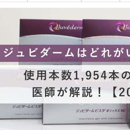
オンライン診
キビ跡・毛穴
医療脱毛
悩みを改善
医師による肌診断でマシンを使い分け
ヒアルロニダーゼ
アップニ
アフターケア
ボ
ヘアケア・育毛・薄毛治療
二重切開法
二重埋没
た治療をご提案
内服治療や頭皮注射など
よくあるご質
切らない眼瞼下垂（埋没法）手術
下瞼脂肪
療
豊胸・バスト
指す再生医療
経験豊富な形成外科出身医師による丁寧な施術
上瞼脂肪除去
目頭切開
女性器
下眼瞼たるみ取り
眉下切開
デリケートなお悩みもお気軽にご相談ください
二重糸とり手術
眼瞼下垂
耳
ピアスの穴あけもお任せください
切らない・糸だけでつくる美鼻整形！
鼻プロテ
耳介軟骨移植（鼻）
鼻尖形成
切らない鼻尖形成術
だんご鼻