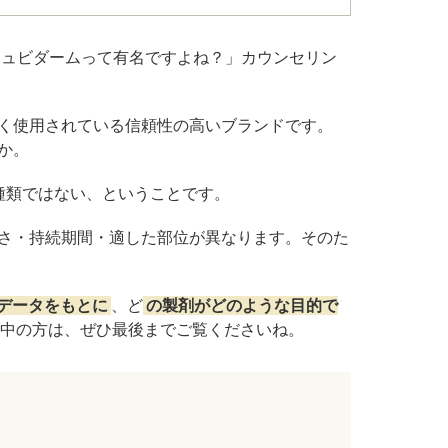
ジュビダームって有名ですよね？」カウンセリン
ル デンシファイ
（Forma α）
く使用されている信頼性の高いブランドです。
か。
イン・ハイドロキノン療法
種類ではない、ということです。
イアフェイシャル
さ・持続期間・適した部位が異なります。そのた
チノイン（ニキビ治療薬）
のデータをもとに
、ど
の製剤がどのような目的で
芽細胞移植術
中の方は、ぜひ最後までご覧くださいね。
ト点滴（脂肪燃焼）