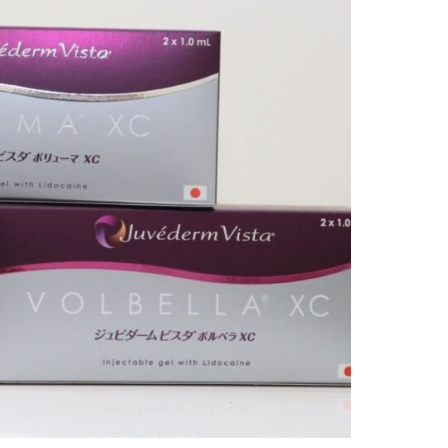
ドVAエッセンス
XC 各1本）
 3本）