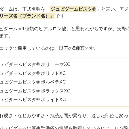
おすすめ：ボラックスXC or ボリューマXC
ダームは、正式名称を「
ジュビダームビスタ®
」と言い、アメ
Vシェイプ（顎）の施術例
リーズ名（ブランド名）」
です。
肌質改善
ビダーム＝1種類のヒアルロン酸」と思われがちですが、実際
おすすめ：ボライトXC
ます。
とめ｜ジュビダームは「自分に合う製剤」を選ぶことが大切
ニックで採用しているのは、以下の5種類です。
ュビダームビスタ® ボリューマXC
ュビダームビスタ® ボリフトXC
ュビダームビスタ® ボルベラXC
ュビダームビスタ® ボラックスXC
ュビダームビスタ® ボライトXC
れ硬さ・なじみやすさ・持続期間が異なり、適した部位も変わ
ジュビダームは厚生労働省の承認を取得しているヒアルロン酸