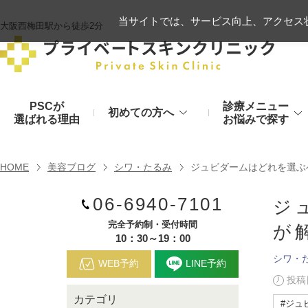
当サイトでは、サービス向上、アクセス状
大阪西梅田駅から徒歩2分
PSCが
診療メニュー
初めての方へ
選ばれる理由
お悩みで探す
施術の流れ
ヒアルロン酸リフト
HOME
美容ブログ
シワ・たるみ
ジュビダームはどれを選ぶ
顔のお悩み
肌
06-6940-7101
モフィウス8
初診時のお持物
ジ
シワ・たるみ
美肌・アン
完全予約制・受付時間
が
ヒアルロン酸やハイフ、糸リフトなど
医療の力で美肌へ
VOVリフト
お支払いについて
10：30～19：00
シワ・
目元・二重
シミ・くす
WEB予約
LINE予約
ボトックス注射（シワ）
埋没法から切開法まで
レーザーや光治療
投稿日
カテゴリ
スネコス注射
#ジュ