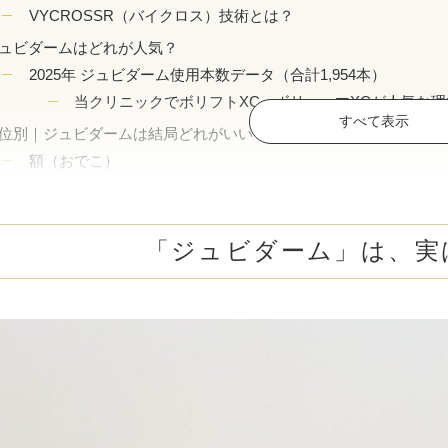
ボトックス注射 （多汗症）
わきが（
VYCROSSR（バイクロス）技術とは？
ュビダームはどれが人気？
女性医療脱毛
女性の薄
2025年 ジュビダーム使用本数データ（合計1,954本）
当クリニックでボリフトXC・ボリューマXCが人気な理
乳輪縮小術
陥没乳頭
すべて表示
位別｜ジュビダームは結局どれがいい？
小陰唇縮小術
クリトリ
額（おでこ）
おすすめ：ボリューマXC
白玉点滴（グルタチオン）
NMN点
額(おでこ)ヒアルロン酸注入の施術例（ボリューマXC 3本）
こめかみ
「ジュビダーム」は、実
サイトカイン（ベビースキン）点滴
美白点滴
おすすめ：ボリューマXC
目の上（サンケンアイ）
肩こりボトックス
ニンニク
おすすめ：ボルベラXC
目の下（クマ・凹み）
若返り（アンチエイジング）点滴
ニキビ・
おすすめ：ボリフトXC
高濃度ビタミンC点滴
アフター
涙袋
おすすめ：ボリフトXC or ボルベラXC