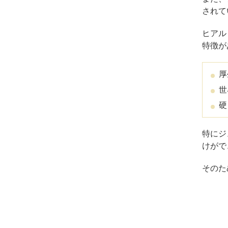
されて
ヒアル
特徴が
厚
世
硬
特にジ
けがで
そのた