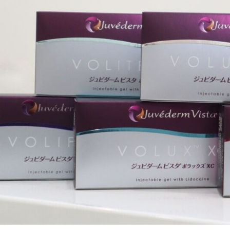
ZO SKIN HEALTH（ゼオスキンヘルス）
ナノメッ
涙袋ヒアルロン酸注射の施術例
頬
おすすめ：ボリフトXC
ヒアルロン酸注射(頬・こめかみ)の施術例
ほうれい線
おすすめ：ボリフトXC
ヒアルロン酸リフトの施術例（リド・ボリューマXC・ボリフト
ゴルゴライン・マリオネットライン
おすすめ：ボリフトXC
ヒアルロン酸リフトの施術例（ボリューマXC 2本・ボリフトXC
鼻
おすすめ：ボラックスXC
ヒアルロン酸注射(鼻)の施術例（ボラックスXC 1本）
唇
おすすめ：ボリフトXC or ボルベラXC
ヒアルロン酸注射（唇）の施術例（ボルベラXC 1本）
顎