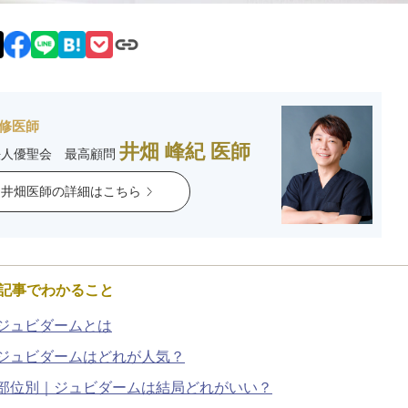
脂肪吸引注射
額（おで
頬のヒアルロン酸注射
FatX 
エラボトックス注射
ヒアルロ
修医師
井畑 峰紀 医師
法人優聖会 最高顧問
Cカールリップ
スマイル
井畑医師の詳細はこちら
ヒアルロン酸注入（顎）
Vシェイ
プロテーゼ手術（顎）
ポテンツ
記事でわかること
ベビーコラーゲン
メソガン
ジュビダームとは
ジュビダームはどれが人気？
水光注射
PRP皮
部位別｜ジュビダームは結局どれがいい？
スキンバ