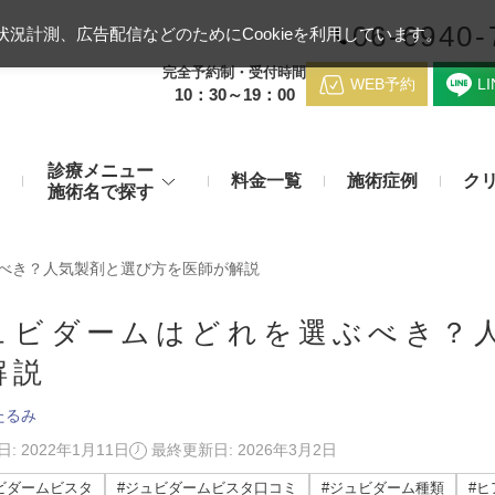
06-6940-
況計測、広告配信などのためにCookieを利用しています。
完全予約制・受付時間
WEB予約
L
10：30～19：00
診療メニュー
料金一覧
施術症例
ク
施術名で探す
梅田クリニッ
デンシティ
医療ハイ
べき？人気製剤と選び方を医師が解説
のお悩み
身体のお悩み
マッサージピール（コラーゲンピール）
テスリフト
医師紹介
ュビダームはどれを選ぶべき？
メディカルダイエット・痩身治
チエイジング
療
解説
アンカーX
糸リフト
脂肪溶解注射など
アクセス
たるみ
み・肝斑
わきが・多汗症
リジュラン注射（高濃度サーモン注射）
貴族フィ
予約方法
など豊富な施術で治療
: 2022年1月11日
最終更新日: 2026年3月2日
切らない施術もご用意
バッカルファット除去術（頬脂肪除去術）
ショッピ
ビダームビスタ
#ジュビダームビスタ口コミ
#ジュビダーム種類
#