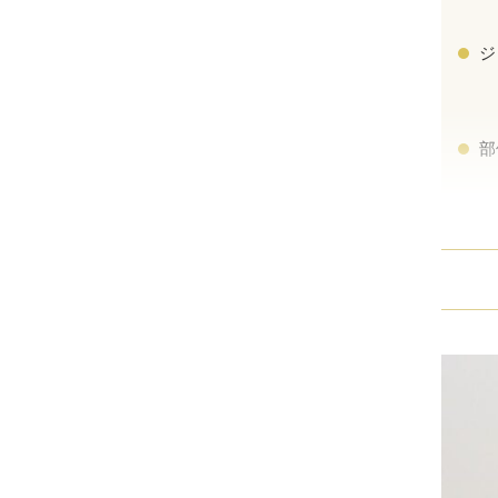
ミラドライ
ジ
ジェントルマックスプロプラス
頭皮注射
部
乳頭縮小術
ピアスの穴あけ
エクソソーム点滴
プラセンタ注射
疲労回復点滴
アレルギー点滴