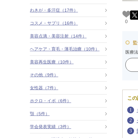
カベリン（カベルライン・Kabelline）
わきが・多汗症（17件）
0
コスメ・サプリ（16件）
こめかみのヒアルロン酸注射
美容点滴・美容注射（14件）
チンセラプラス（Cincelar+）
監
ヘアケア・育毛・薄毛治療（10件）
医療
ボトックス注射（ガミースマイル・口角アッ
プ）
美容再生医療（10件）
その他（9件）
人中短縮ボトックス
女性器（7件）
クレヴィエル注入
この
ホクロ・イボ（6件）
ダーマペン4
顎（5件）
ケアシス
学会発表実績（3件）
ACRS療法（自己血サイトカインリッチ注入