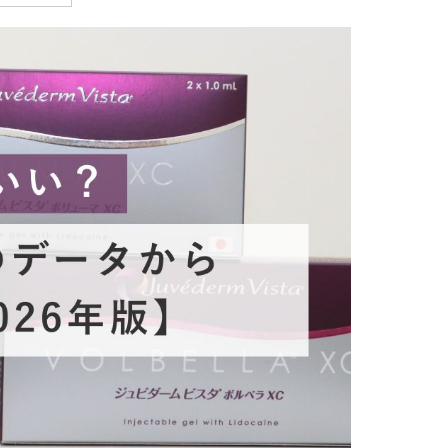
療
コスメ・サプリ
クリニック専売のスキンケアやなど
ーク（後天性眼瞼下垂の点眼治療）
法
問
取り（経結膜的下眼瞼脱脂術）
法
（眉下リフト）
手術
ーゼ（隆鼻術）
術（鼻尖縮小術）
脂肪溶解注射