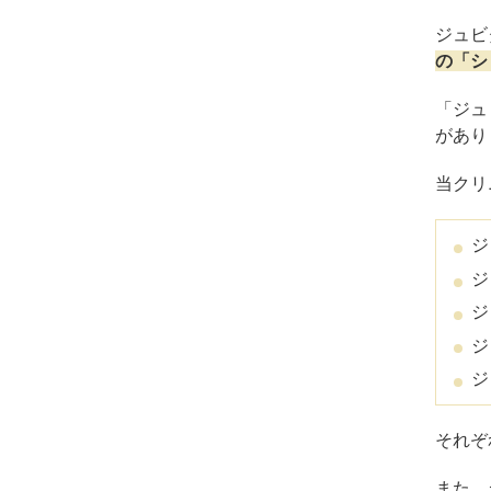
ジュビ
の「シ
「ジュ
があり
ま
当クリ
ジ
ジ
ジ
ジ
ジ
それぞ
また、