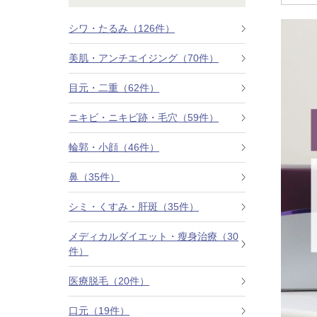
鼻
ニキビ・ニ
ナチュラルな美鼻を実現
ニキビ跡・毛穴の
スキンボトックス（マイクロボトックス）
シワ・たるみ（126件）
美肌・アンチエイジング（70件）
輪郭・小顔
ほくろ・イ
涙袋ヒアルロン酸注射
切らない施術や顔に傷が残りにくい施術など
一人ひとりにあっ
目元・二重（62件）
脂肪注入
口元
美容再生医
ニキビ・ニキビ跡・毛穴（59件）
ふっくら唇、自然な口元を実現
お肌の若返りを目
グラマラスライン形成（タレ目形成）
輪郭・小顔（46件）
顎
目尻切開法
鼻（35件）
理想のフェイスラインに
上眼瞼たるみ取り
シミ・くすみ・肝斑（35件）
ヒアルロン酸注射（鼻）
メディカルダイエット・瘦身治療（30
件）
小鼻縮小整形術（鼻翼縮小術）
医療脱毛（20件）
切らない小鼻縮小術
口元（19件）