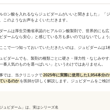
ジュベルック（Juvelook）
トXC）
ルロン酸を入れるならジュビダームがいいと聞きました」 「
プロファイロ
プルリア
、このようなお声をよくいただきます。
レーザートーニング（メドライトC6）
IPL光治療
ダームは厚生労働省承認のヒアルロン酸製剤で、世界的にも広
ビダームなら安心」と感じている方も多いのではないでしょう
美白内服薬 シナール・トラネキサム酸
トレチノ
ここで一つ知っておいていただきたいのは、ジュビダームは1
ヴェルベットスキン
ヴァンパ
ュビダームでも、製剤の種類ごとに硬さ・弾力性・なじみやす
ケミカルピーリング
イソトレ
一番人気のものを選べばいい」というわけではありません。
事では、当クリニックで
2025年に実際に使用した1,954本分
電気焼灼器（モノポーラー）
真皮線維
ているのか
を医師が詳しく解説します。ジュビダームをご検討
サクセンダ・リベルサス
痩美茶
脂肪溶解注射（メソセラピー）
ダイエッ
ジュビダーム」は、実はシリーズ名