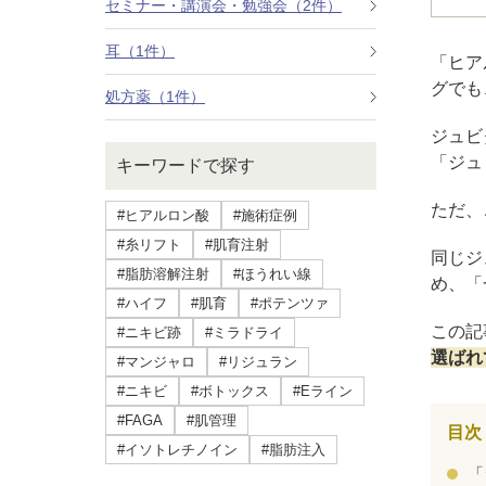
セミナー・講演会・勉強会（2件）
療法）
耳（1件）
「ヒア
ジャルプロスーパーハイドロ
グでも
処方薬（1件）
ルメッカ
ジュビ
「ジュ
キーワードで探す
シミ取りレーザー（Q-YAGレーザー）
ただ、
#ヒアルロン酸
#施術症例
ハイドラフェイシャル
#糸リフト
#肌育注射
同じジ
#脂肪溶解注射
#ほうれい線
ミラノリピールボディ
め、「
#ハイフ
#肌育
#ポテンツァ
この記
#ニキビ跡
#ミラドライ
CO2高周波レーザー（Esprit）
選ばれ
#マンジャロ
#リジュラン
脂肪由来幹細胞点滴
#ニキビ
#ボトックス
#Eライン
#FAGA
#肌管理
目次
美脚（ふくらはぎ）ボトックス
#イソトレチノイン
#脂肪注入
「