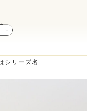
腋臭）手術
毛治療（FAGA）
由
手術
ス包茎術
滴
はシリーズ名
（トラネキサム酸）
注射
肌荒れ点滴
ピル