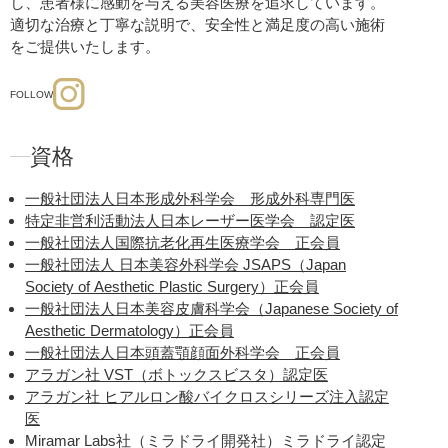
し、患者様に感動を与える美容医療を追求しています。
適切な治療と丁寧な説明で、安全性と満足度の高い施術
をご提供いたします。
FOLLOW
資格
一般社団法人日本形成外科学会 形成外科専門医
特定非営利活動法人日本レーザー医学会 認定医
一般社団法人国際抗老化再生医療学会 正会員
一般社団法人 日本美容外科学会 JSAPS（Japan
Society of Aesthetic Plastic Surgery）正会員
一般社団法人日本美容皮膚科学会（Japanese Society of
Aesthetic Dermatology）正会員
一般社団法人日本頭蓋顎顔面外科学会 正会員
アラガン社 VST（ボトックスビスタ）認定医
アラガン社 ヒアルロン酸バイクロスシリーズ注入認定
医
Miramar Labs社（ミラドライ開発社）ミラドライ認定