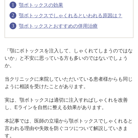
顎ボトックスの効果
顎ボトックスでしゃくれるといわれる原因は？
アフターケア
オンライン診療
顎ボトックスとおすすめの併用治療
よくあるご質問
「顎にボトックスを注入して、しゃくれてしまうのではな
いか」と不安に思っている方も多いのではないでしょう
か。
美容ブログ
当クリニックに来院していただいている患者様からも同じ
オンラインショップ
ように相談を受けたことがあります。
実は、顎ボトックスは適切に注入すればしゃくれを改善
し、Eラインを自然に整える効果があります。
LINE予約
WEB予約
本記事では、医師の立場から顎ボトックスでしゃくれると
言われる理由や失敗を防ぐコツについて解説していきま
す。