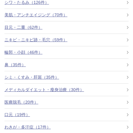
シワ・たるみ（126件）
美肌・アンチエイジング（70件）
目元・二重（62件）
ニキビ・ニキビ跡・毛穴（59件）
輪郭・小顔（46件）
鼻（35件）
シミ・くすみ・肝斑（35件）
メディカルダイエット・瘦身治療（30件）
医療脱毛（20件）
口元（19件）
わきが・多汗症（17件）