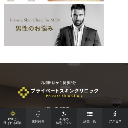
西梅田駅から徒歩2分
大阪で実績豊富な
美容外科・美容皮膚科・美容整形を
PSCが
今月の
お探しなら
梅田のプライベートスキンクリニック
医師紹介
診療一覧
アクセス
選ばれる理由
特別プラン