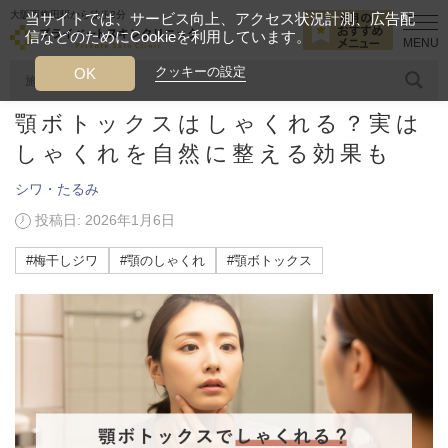
大阪西梅田駅から徒歩2分
当サイトでは、サービス向上、アクセス状況計測、広告配
信などのためにCookieを利用しています。
HOME
美容ブログ
シワ・たるみ
顎ボトックスはしゃくれる？実
クッキーの設定
OK
顎ボトックスはしゃくれる？実は
人気のワード
糸リフト
ヒアルロン酸
リジュランアイ
頭皮
しゃくれを自然に整える効果も
シワ・たるみ
今月のおすすめメニュー
投稿日: 2026年1月6日
当クリニック月替わりのおすすめのメニュー
#梅干しジワ
#顎のしゃくれ
#顎ボトックス
プライベートスキンクリニックが
選ばれる理由
クリニックについて