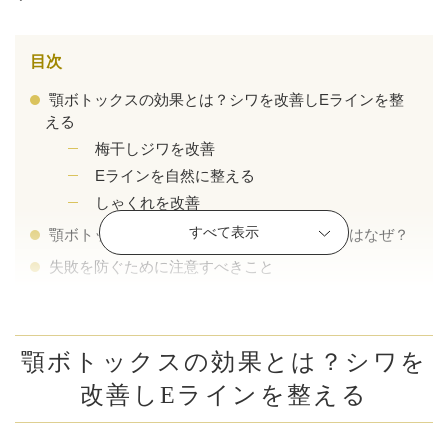
目次
顎ボトックスの効果とは？シワを改善しEラインを整
える
梅干しジワを改善
Eラインを自然に整える
しゃくれを改善
すべて表示
顎ボトックスで「しゃくれる」と言われるのはなぜ？
失敗を防ぐために注意すべきこと
おすすめの併用施術
公式SNS
Vシェイプ（顎）の施術例
顎ボトックスの効果とは？シワを
まとめ
改善しEラインを整える
井畑 峰紀 医師
安形省吾 医師