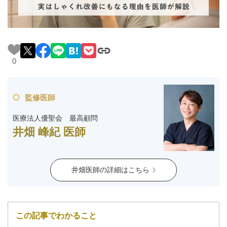
料金一覧
施術症例
0
初めての方へ
監修医師
医療法人優聖会 最高顧問
お悩みで探す
施術メニュー
井畑 峰紀 医師
医師の
医師紹介
井畑医師の詳細はこちら
スケジュール
予約方法に
アクセス
この記事でわかること
ついて
西梅田から徒歩2分