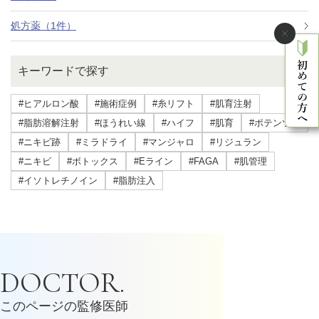
処方薬（1件）
キーワードで探す
#ヒアルロン酸
#施術症例
#糸リフト
#肌育注射
#脂肪溶解注射
#ほうれい線
#ハイフ
#肌育
#ポテンツァ
#ニキビ跡
#ミラドライ
#マンジャロ
#リジュラン
#ニキビ
#ボトックス
#Eライン
#FAGA
#肌管理
#イソトレチノイン
#脂肪注入
DOCTOR.
このページの監修医師