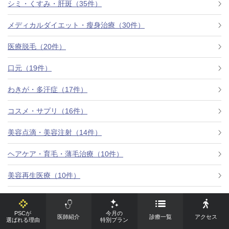
シミ・くすみ・肝斑（35件）
メディカルダイエット・瘦身治療（30件）
医療脱毛（20件）
口元（19件）
わきが・多汗症（17件）
コスメ・サプリ（16件）
美容点滴・美容注射（14件）
ヘアケア・育毛・薄毛治療（10件）
美容再生医療（10件）
その他（9件）
PSCが
今月の
医師紹介
診療一覧
アクセス
女性器（7件）
選ばれる理由
特別プラン