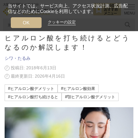
大阪西梅田駅から徒歩2分
当サイトでは、サービス向上、アクセス状況計測、広告配
信などのためにCookieを利用しています。
HOME
美容ブログ
シワ・たるみ
ヒアルロン酸を打ち続けるとど
クッキーの設定
OK
ヒアルロン酸を打ち続けるとどう
人気のワード
糸リフト
ヒアルロン酸
リジュランアイ
頭皮
なるのか解説します！
シワ・たるみ
今月のおすすめメニュー
投稿日: 2018年6月13日
当クリニック月替わりのおすすめのメニュー
最終更新日: 2026年4月16日
プライベートスキンクリニックが
#ヒアルロン酸デメリット
#ヒアルロン酸効果
選ばれる理由
#ヒアルロン酸打ち続けると
#顎ヒアルロン酸デメリット
クリニックについて