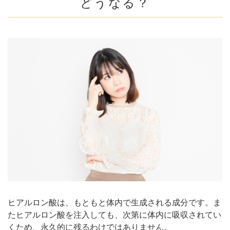
どうなる？
ヒアルロン酸リフトの施術例（ボリューマXC 4
本）
ヒアルロン酸を入れ続けて後悔しないための対策
入れすぎていないか第三者の意見を聞く
効果を長持ちさせる
技術力の高いドクターの施術を受ける
別の施術法も検討する
理想と違った！こんなときヒアルロン酸を早く
吸収させる方法はある？
ヒアルロン酸をやめたらどうなる？
ヒアルロン酸注射の効果は永遠ではない
プライベートスキンクリニック(PSC)のヒアルロン酸
注入
まとめ
ヒアルロン酸は、もともと体内で生成される成分です。ま
たヒアルロン酸を注入しても、次第に体内に吸収されてい
くため、永久的に残るわけではありません。