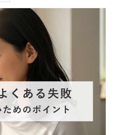
療
コスメ・サプリ
クリニック専売のスキンケアやなど
ーク（後天性眼瞼下垂の点眼治療）
法
問
取り（経結膜的下眼瞼脱脂術）
法
（眉下リフト）
手術
ーゼ（隆鼻術）
術（鼻尖縮小術）
脂肪溶解注射