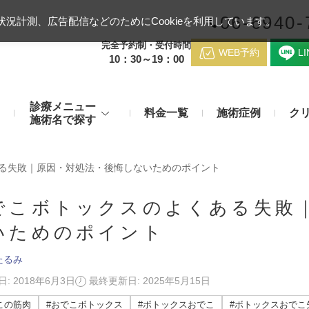
06-6940-
況計測、広告配信などのためにCookieを利用しています。
完全予約制・受付時間
WEB予約
L
10：30～19：00
診療メニュー
料金一覧
施術症例
ク
施術名で探す
梅田クリニッ
デンシティ
医療ハイ
る失敗｜原因・対処法・後悔しないためのポイント
のお悩み
身体のお悩み
マッサージピール（コラーゲンピール）
テスリフト
医師紹介
でこボトックスのよくある失敗
メディカルダイエット・痩身治
チエイジング
療
いためのポイント
アンカーX
糸リフト
脂肪溶解注射など
アクセス
たるみ
み・肝斑
わきが・多汗症
リジュラン注射（高濃度サーモン注射）
貴族フィ
予約方法
など豊富な施術で治療
: 2018年6月3日
最終更新日: 2025年5月15日
切らない施術もご用意
バッカルファット除去術（頬脂肪除去術）
ショッピ
この筋肉
#おでこボトックス
#ボトックスおでこ
#ボトックスおでこ