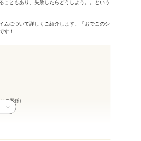
ることもあり、失敗したらどうしよう。。という
ル デンシファイ
イムについて詳しくご紹介します。「おでこのシ
です！
（Forma α）
イン・ハイドロキノン療法
イアフェイシャル
チノイン（ニキビ治療薬）
芽細胞移植術
みとの関係）
ト点滴（脂肪燃焼）