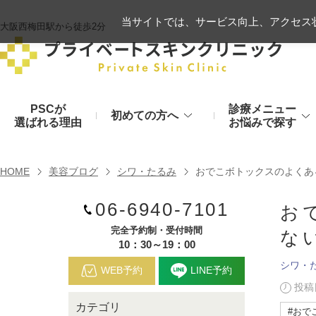
当サイトでは、サービス向上、アクセス状
大阪西梅田駅から徒歩2分
PSCが
診療メニュー
初めての方へ
選ばれる理由
お悩みで探す
施術の流れ
ヒアルロン酸リフト
HOME
美容ブログ
シワ・たるみ
おでこボトックスのよくあ
顔のお悩み
肌
06-6940-7101
モフィウス8
初診時のお持物
お
シワ・たるみ
美肌・アン
完全予約制・受付時間
な
ヒアルロン酸やハイフ、糸リフトなど
医療の力で美肌へ
VOVリフト
お支払いについて
10：30～19：00
シワ・
目元・二重
シミ・くす
WEB予約
LINE予約
ボトックス注射（シワ）
埋没法から切開法まで
レーザーや光治療
投稿日
カテゴリ
スネコス注射
#おで