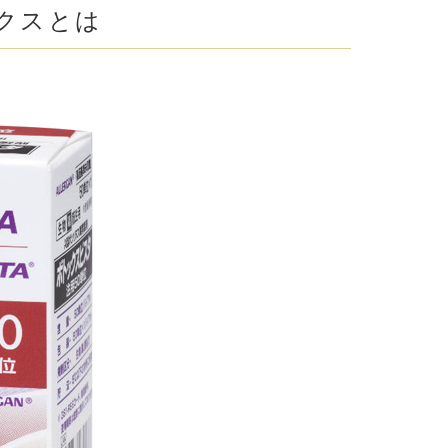
腋臭）手術
クスとは
毛治療（FAGA）
とは？
で対応可能）
手術
ス包茎術
滴
（トラネキサム酸）
注射
肌荒れ点滴
ピル