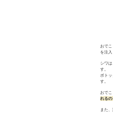
ガウディスキン（GAUDISKIN）
シスペラ（Cyspera）
おでこ
を注入
シワは
す。
ボトッ
す。
おでこ
れるの
また、