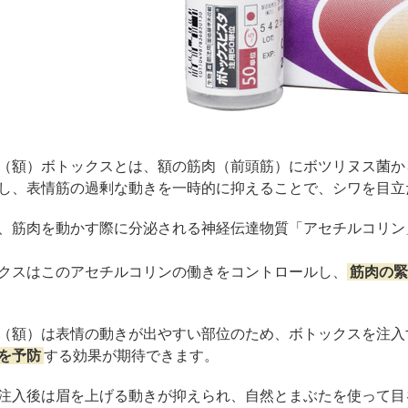
ZO SKIN HEALTH（ゼオスキンヘルス）
ナノメッ
（額）ボトックスとは、額の筋肉（前頭筋）にボツリヌス菌か
し、表情筋の過剰な動きを一時的に抑えることで、シワを目立
、筋肉を動かす際に分泌される神経伝達物質「アセチルコリン
クスはこのアセチルコリンの働きをコントロールし、
筋肉の緊
（額）は表情の動きが出やすい部位のため、ボトックスを注入
を予防
する効果が期待できます。
注入後は眉を上げる動きが抑えられ、自然とまぶたを使って目