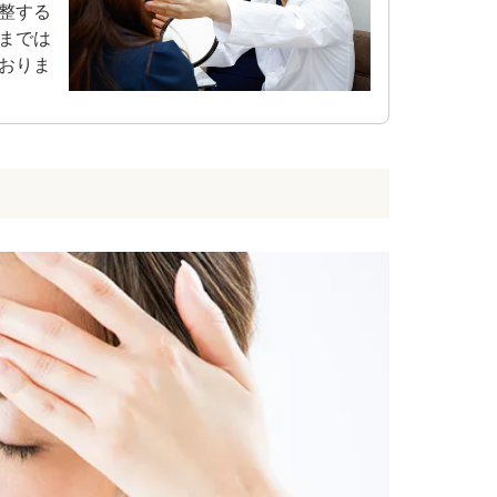
整する
までは
おりま