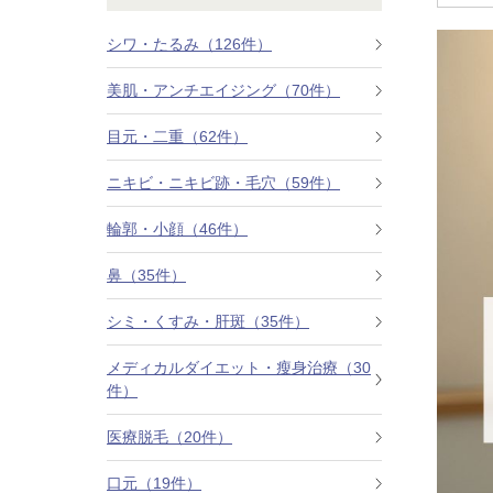
鼻
ニキビ・ニ
ナチュラルな美鼻を実現
ニキビ跡・毛穴の
スキンボトックス（マイクロボトックス）
シワ・たるみ（126件）
美肌・アンチエイジング（70件）
輪郭・小顔
ほくろ・イ
涙袋ヒアルロン酸注射
切らない施術や顔に傷が残りにくい施術など
一人ひとりにあっ
目元・二重（62件）
脂肪注入
口元
美容再生医
ニキビ・ニキビ跡・毛穴（59件）
ふっくら唇、自然な口元を実現
お肌の若返りを目
グラマラスライン形成（タレ目形成）
輪郭・小顔（46件）
顎
目尻切開法
鼻（35件）
理想のフェイスラインに
上眼瞼たるみ取り
シミ・くすみ・肝斑（35件）
ヒアルロン酸注射（鼻）
メディカルダイエット・瘦身治療（30
件）
小鼻縮小整形術（鼻翼縮小術）
医療脱毛（20件）
切らない小鼻縮小術
口元（19件）