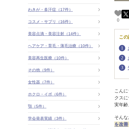
カベリン（カベルライン・Kabelline）
わきが・多汗症（17件）
0
コスメ・サプリ（16件）
こめかみのヒアルロン酸注射
美容点滴・美容注射（14件）
この
チンセラプラス（Cincelar+）
ヘアケア・育毛・薄毛治療（10件）
ボトックス注射（ガミースマイル・口角アッ
プ）
美容再生医療（10件）
その他（9件）
人中短縮ボトックス
女性器（7件）
クレヴィエル注入
こんに
ホクロ・イボ（6件）
クスに
ダーマペン4
実年齢
顎（5件）
ケアシス
そんな
学会発表実績（3件）
を改善
ACRS療法（自己血サイトカインリッチ注入