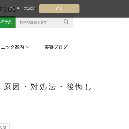
7101
クッキーの設定
OK
FOLLOW US
INE予約
リニック案内
美容ブログ
クについて
フ（ウルトラフォーマーMPT）
その他のお悩み
（TESS LIFT）
｜原因・対処法・後悔し
注射・点滴治療
プラセンタ注射、白玉点滴など
（スレッドリフト）
処方薬
ラー
アフターピルや美白内服薬など
ングリフト（ウルトラVリフト）
失敗