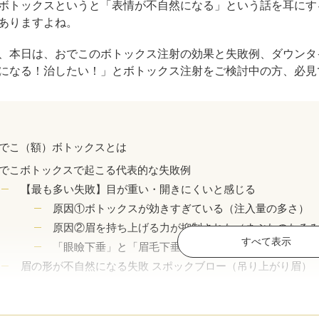
ジュベルック（Juvelook）
ボトックスというと「表情が不自然になる」という話を耳にす
トXC）
ありますよね。
プロファイロ
プルリア
、本日は、おでこのボトックス注射の効果と失敗例、ダウンタ
になる！治したい！」とボトックス注射をご検討中の方、必見
レーザートーニング（メドライトC6）
IPL光治療
美白内服薬 シナール・トラネキサム酸
トレチノ
でこ（額）ボトックスとは
ヴェルベットスキン
ヴァンパ
でこボトックスで起こる代表的な失敗例
ケミカルピーリング
イソトレ
【最も多い失敗】目が重い・開きにくいと感じる
原因①ボトックスが効きすぎている（注入量の多さ）
電気焼灼器（モノポーラー）
真皮線維
原因②眉を持ち上げる力が抑制された（まぶたのたる
すべて表示
「眼瞼下垂」と「眉毛下垂」の違い
サクセンダ・リベルサス
痩美茶
眉の形が不自然になる失敗 スポックブロー（吊り上がり眉）
眉尻だけが上がる具体的なメカニズム
脂肪溶解注射（メソセラピー）
ダイエッ
表情が硬くなる