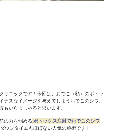
こ）ヒアルロン酸注入
core（ファットエックスコア）
ン酸注射（唇）
リップ
プ（顎）
ァ（POTENZA）
クリニックです！今回は、おでこ（額）のボトッ
イナスなイメージを与えてしまうおでこのシワ。
（MPガン）
方もいらっしゃると思います。
膚再生（多血小板血漿）療法
筋の力を弱める
ボトックス注射でおでこのシワ
ダウンタイムもほぼない人気の施術です！
イブ（ジュビダームビスタ®ボライ