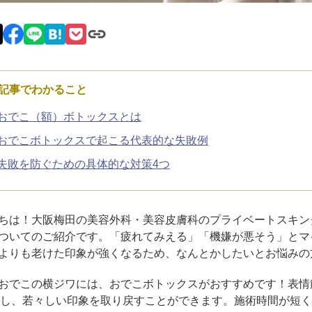
脂肪吸引注射
額（おで
頬のヒアルロン酸注射
FatX 
記事でわかること
エラボトックス注射
ヒアルロ
おでこ（額）ボトックスとは
Cカールリップ
スマイル
おでこボトックスで起こる代表的な失敗例
失敗を防ぐための具体的な対策4つ
ヒアルロン酸注入（顎）
Vシェイ
プロテーゼ手術（顎）
ポテンツ
ちは！大阪梅田の美容外科・美容皮膚科のプライベートスキン
ついてのご紹介です。「疲れてみえる」「機嫌が悪そう」とマ
ベビーコラーゲン
メソガン
よりも老けた印象が強くなるため、なんとかしたいとお悩みの
水光注射
PRP皮
おでこの横ジワには、おでこボトックスがおすすめです！表情
し、若々しい印象を取り戻すことができます。施術時間が短く
スキンバ