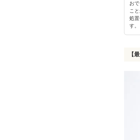
おで
こと
処置
す。
【最