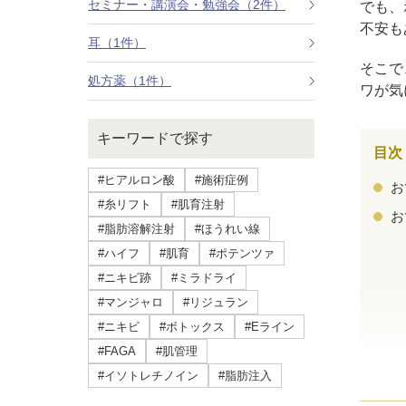
セミナー・講演会・勉強会（2件）
でも、
療法）
不安も
耳（1件）
ジャルプロスーパーハイドロ
そこで
処方薬（1件）
ワが気
ルメッカ
キーワードで探す
シミ取りレーザー（Q-YAGレーザー）
目次
#ヒアルロン酸
#施術症例
お
ハイドラフェイシャル
#糸リフト
#肌育注射
お
#脂肪溶解注射
#ほうれい線
ミラノリピールボディ
#ハイフ
#肌育
#ポテンツァ
#ニキビ跡
#ミラドライ
CO2高周波レーザー（Esprit）
#マンジャロ
#リジュラン
脂肪由来幹細胞点滴
#ニキビ
#ボトックス
#Eライン
#FAGA
#肌管理
美脚（ふくらはぎ）ボトックス
#イソトレチノイン
#脂肪注入