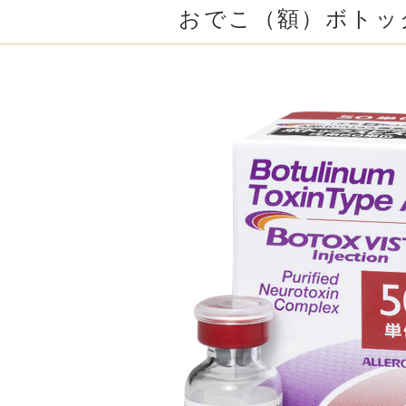
シワが消えない
ボトックス注射 （多汗症）
わきが（
おでこ（額）ボトッ
敗を防ぐための具体的な対策4つ
女性医療脱毛
女性の薄
対策①施術前の診断！おでこのボトックスが向いていない人
おでこボトックスで注意が必要なタイプ（医師の調整
乳輪縮小術
陥没乳頭
おでこボトックスを基本的に避けたほうがよいタイプ
対策②高度な技術を持つ医師に任せる
小陰唇縮小術
クリトリ
形成外科専門医を選ぶ
アラガン社「VST認定医」を選ぶ
白玉点滴（グルタチオン）
NMN点
対策③初回は控えめに注入し、調整を重ねる
サイトカイン（ベビースキン）点滴
美白点滴
対策④たるみ・シワの種類に合わせた併用・代替治療
ボトックス前に検討すべき「まぶたのたるみ治療」
肩こりボトックス
ニンニク
とめ
考文献
若返り（アンチエイジング）点滴
ニキビ・
高濃度ビタミンC点滴
アフター