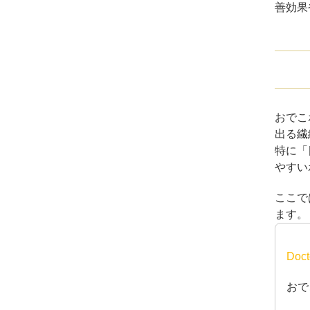
善効果
おでこ
出る繊
特に「
やすい
ここで
ます。
Doc
おで