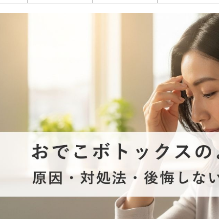
オンライン診
キビ跡・毛穴
医療脱毛
悩みを改善
医師による肌診断でマシンを使い分け
ヒアルロニダーゼ
アップニ
アフターケア
ボ
ヘアケア・育毛・薄毛治療
二重切開法
二重埋没
た治療をご提案
内服治療や頭皮注射など
よくあるご質
切らない眼瞼下垂（埋没法）手術
下瞼脂肪
療
豊胸・バスト
指す再生医療
経験豊富な形成外科出身医師による丁寧な施術
上瞼脂肪除去
目頭切開
女性器
下眼瞼たるみ取り
眉下切開
デリケートなお悩みもお気軽にご相談ください
二重糸とり手術
眼瞼下垂
耳
ピアスの穴あけもお任せください
切らない・糸だけでつくる美鼻整形！
鼻プロテ
耳介軟骨移植（鼻）
鼻尖形成
切らない鼻尖形成術
だんご鼻