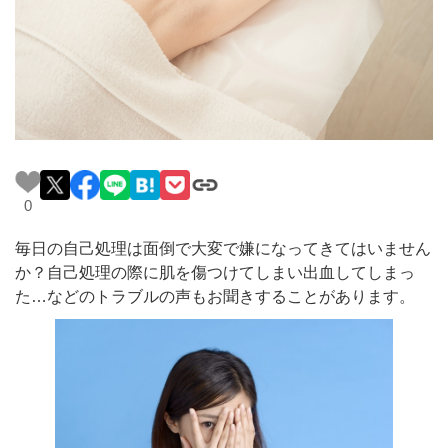
料金一覧
施術症例
初めての方へ
0
お悩みで探す
施術メニュー
毎日の自己処理は面倒で大変で嫌になってきてはいません
か？自己処理の際に肌を傷つけてしまい出血してしまっ
た…などのトラブルの声もお聞きすることがあります。
医師の
医師紹介
スケジュール
予約方法に
アクセス
ついて
西梅田から徒歩2分