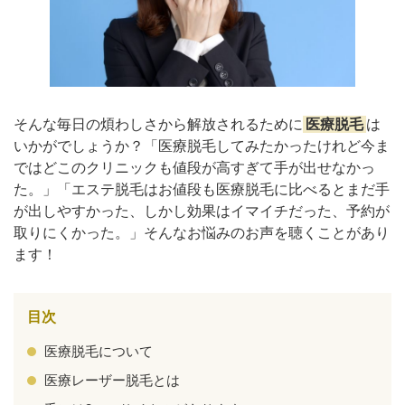
アフターケア
オンライン診療
そんな毎日の煩わしさから解放されるために
医療脱毛
は
よくあるご質問
いかがでしょうか？「医療脱毛してみたかったけれど今ま
ではどこのクリニックも値段が高すぎて手が出せなかっ
た。」「エステ脱毛はお値段も医療脱毛に比べるとまだ手
美容ブログ
が出しやすかった、しかし効果はイマイチだった、予約が
取りにくかった。」そんなお悩みのお声を聴くことがあり
オンラインショップ
ます！
LINE予約
WEB予約
目次
医療脱毛について
医療レーザー脱毛とは