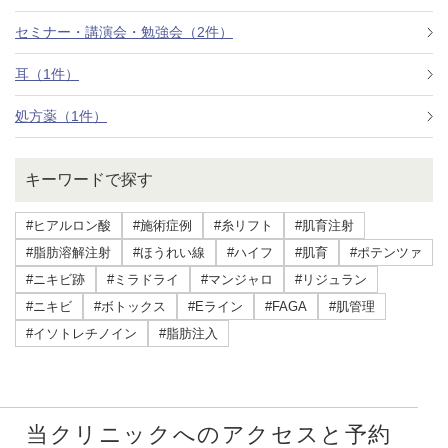
セミナー・講演会・勉強会（2件）
耳（1件）
処方薬（1件）
キーワードで探す
#ヒアルロン酸
#施術症例
#糸リフト
#肌育注射
#脂肪溶解注射
#ほうれい線
#ハイフ
#肌育
#ポテンツァ
#ニキビ跡
#ミラドライ
#マンジャロ
#リジュラン
#ニキビ
#ボトックス
#Eライン
#FAGA
#肌管理
#イソトレチノイン
#脂肪注入
当クリニックへのアクセスと予約