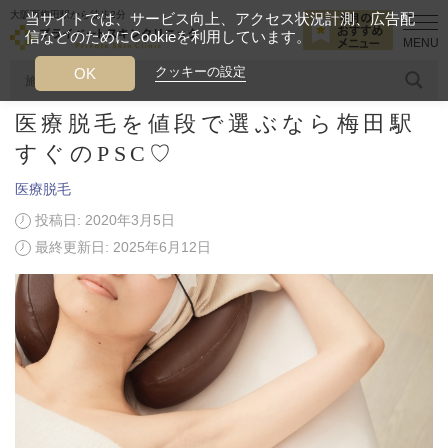
大阪西梅田駅から徒歩2分
当サイトでは、サービス向上、アクセス状況計測、広告配
信などのためにCookieを利用しています。
HOME
美容ブログ
医療脱毛
医療脱毛を値段で選ぶなら梅田駅す
クッキーの設定
OK
医療脱毛を値段で選ぶなら梅田駅
人気のワード
糸リフト
ヒアルロン酸
リジュランアイ
頭皮
すぐのPSC♡
医療脱毛
今月のおすすめメニュー
投稿日: 2020年3月5日
当クリニック月替わりのおすすめのメニュー
最終更新日: 2025年6月12日
プライベートスキンクリニックが
選ばれる理由
クリニックについて