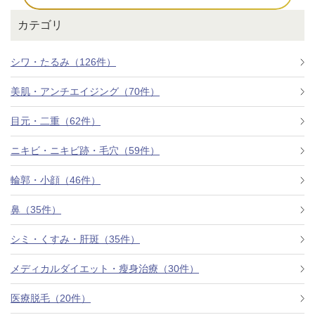
カテゴリ
シワ・たるみ（126件）
美肌・アンチエイジング（70件）
目元・二重（62件）
ニキビ・ニキビ跡・毛穴（59件）
輪郭・小顔（46件）
鼻（35件）
シミ・くすみ・肝斑（35件）
メディカルダイエット・瘦身治療（30件）
医療脱毛（20件）