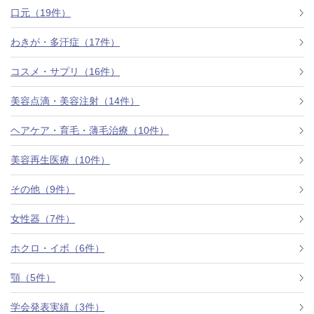
口元（19件）
わきが・多汗症（17件）
コスメ・サプリ（16件）
美容点滴・美容注射（14件）
ヘアケア・育毛・薄毛治療（10件）
美容再生医療（10件）
その他（9件）
女性器（7件）
ホクロ・イボ（6件）
顎（5件）
学会発表実績（3件）