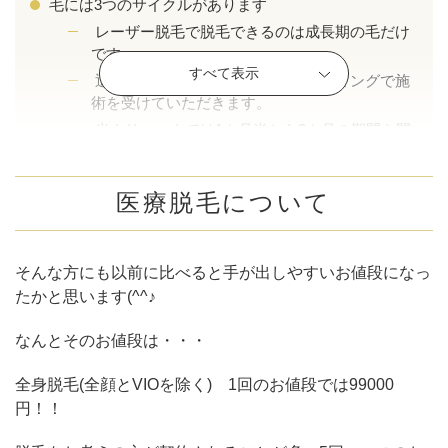
毛には3つのサイクルがあります
レーザー脱毛で脱毛できるのは成長期の毛だけ
です。
すべて表示
退行期や休止期の毛が成長したタイミングで施
術を受けていただきます。
当クリニックでは1カ月半から2カ月の期間を開
けて頂くことを推奨しております
医療脱毛について
そんな方にも以前に比べると手が出しやすいお値段になっ
たかと思います(^^♪
公式SNS
なんとそのお値段は・・・
全身脱毛(全顔とVIOを除く) 1回のお値段では99000
井畑 峰紀 医師
安形省吾 医師
円！！