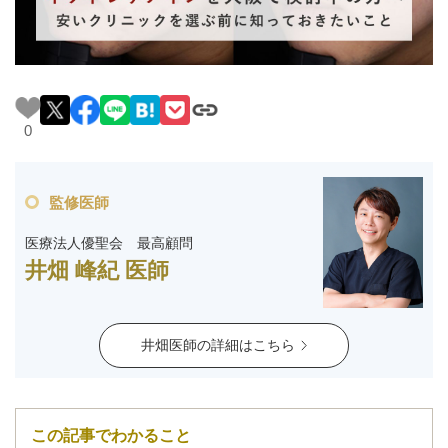
料金一覧
施術症例
0
初めての方へ
監修医師
お悩みで探す
施術メニュー
医療法人優聖会 最高顧問
井畑 峰紀 医師
医師の
医師紹介
スケジュール
井畑医師の詳細はこちら
予約方法に
アクセス
ついて
西梅田から徒歩2分
この記事でわかること