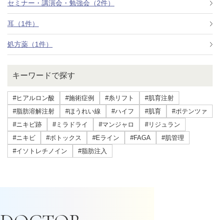
セミナー・講演会・勉強会（2件）
耳（1件）
処方薬（1件）
キーワードで探す
#ヒアルロン酸
#施術症例
#糸リフト
#肌育注射
#脂肪溶解注射
#ほうれい線
#ハイフ
#肌育
#ポテンツァ
#ニキビ跡
#ミラドライ
#マンジャロ
#リジュラン
#ニキビ
#ボトックス
#Eライン
#FAGA
#肌管理
#イソトレチノイン
#脂肪注入