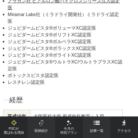
アラガン社 ヒアルロン酸バイクロスシリーズ注入認定
医
Miramar Labs社（ミラドライ開発社）ミラドライ認定
医
ジュビダームビスタ®ボリューマXC認定医
ジュビダームビスタ®ボリフトXC認定医
ジュビダームビスタ®ボルベラXC認定医
ジュビダームビスタ®ボラックスXC認定医
ジュビダームビスタ®ボライトXC認定医
ジュビダームビスタ®ウルトラXC/ウルトラプラスXC認
定医
ボトックスビスタ認定医
レスチレン認定医
経歴
平成15年
大阪医科大学 形成外科教室：入局
PSCが
今月の
平成21年
大阪医科大学 助教（准）：就任
医師紹介
診療一覧
アクセス
選ばれる理由
特別プラン
美容クリニック非常勤勤務：歴任