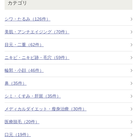
カテゴリ
シワ・たるみ（126件）
美肌・アンチエイジング（70件）
目元・二重（62件）
ニキビ・ニキビ跡・毛穴（59件）
輪郭・小顔（46件）
鼻（35件）
シミ・くすみ・肝斑（35件）
メディカルダイエット・瘦身治療（30件）
医療脱毛（20件）
口元（19件）