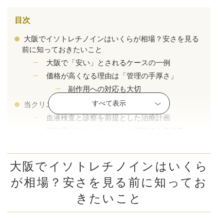
目次
大阪でイソトレチノインはいくらが相場？安さを見る
前に知っておきたいこと
大阪で「安い」とされるケースの一例
価格が高くなる理由は「管理の手厚さ」
副作用への対応も大切
すべて表示
当クリニックのイソトレチノイン療法
血液検査と診察を前提とした治療計画
副作用が出たときに、すぐ相談できる体制
効果だけでなく「続けられること」を重視
公式SNS
無理のないゴール設定
大阪でイソトレチノインはいくら
イソトレチノイン (ニキビ治療薬)の施術例
が相場？安さを見る前に知ってお
ポテンツァ・ イソトレチノイン（ニキビ治療
薬）の施術例
井畑 峰紀 医師
安形省吾 医師
きたいこと
まとめ｜イソトレチノインは「価格」だけでなく「管