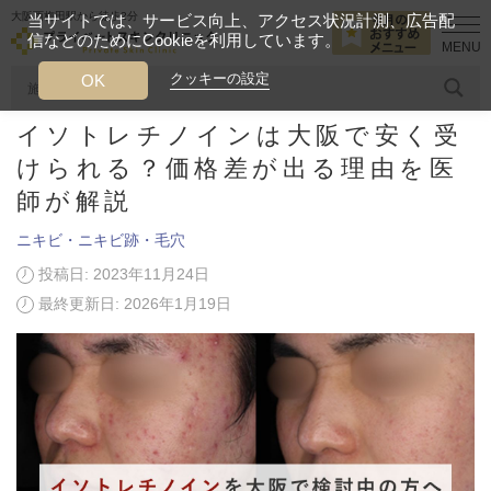
大阪西梅田駅から徒歩2分
当サイトでは、サービス向上、アクセス状況計測、広告配
信などのためにCookieを利用しています。
HOME
美容ブログ
ニキビ・ニキビ跡・毛穴
イソトレチノインは
クッキーの設定
OK
イソトレチノインは大阪で安く受
人気のワード
糸リフト
ヒアルロン酸
リジュランアイ
頭皮
けられる？価格差が出る理由を医
師が解説
今月のおすすめメニュー
ニキビ・ニキビ跡・毛穴
当クリニック月替わりのおすすめのメニュー
投稿日: 2023年11月24日
最終更新日: 2026年1月19日
プライベートスキンクリニックが
選ばれる理由
クリニックについて