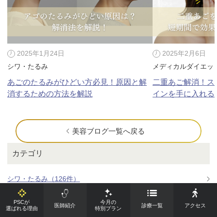
2025年1月24日
2025年2月6日
シワ・たるみ
メディカルダイエッ
あごのたるみがひどい方必見！原因と解
二重あご解消！ス
消するための方法を解説
インを手に入れる
美容ブログ一覧へ戻る
カテゴリ
シワ・たるみ（126件）
美肌・アンチエイジング（70件）
PSCが
今月の
医師紹介
診療一覧
アクセス
選ばれる理由
特別プラン