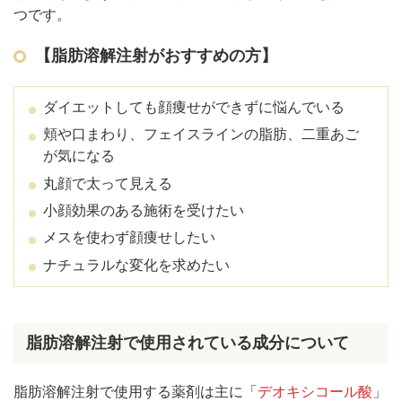
つです。
使用する薬剤の種類をチェック
カウンセリングの内容をチェック
【脂肪溶解注射がおすすめの方】
プライベートスキンクリニックの脂肪溶解注射
FatX core(ファットエックスコア）
ダイエットしても顔痩せができずに悩んでいる
チンセラプラス
頬や口まわり、フェイスラインの脂肪、二重あご
カベリン（カベルライン）
が気になる
まとめ
丸顔で太って見える
小顔効果のある施術を受けたい
メスを使わず顔痩せしたい
ナチュラルな変化を求めたい
脂肪溶解注射で使用されている成分について
脂肪溶解注射で使用する薬剤は主に「
デオキシコール酸
」