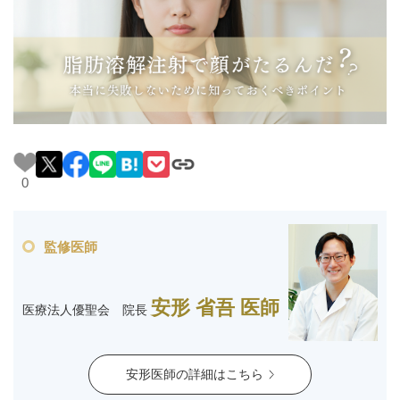
料金一覧
施術症例
初めての方へ
0
お悩みで探す
施術メニュー
監修医師
医師の
医師紹介
スケジュール
安形 省吾 医師
医療法人優聖会 院長
予約方法に
アクセス
安形医師の詳細はこちら
ついて
西梅田から徒歩2分