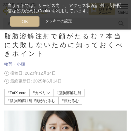
大阪西梅田駅から徒歩2分
当サイトでは、サービス向上、アクセス状況計測、広告配
信などのためにCookieを利用しています。
HOME
美容ブログ
輪郭・小顔
脂肪溶解注射で顔がたるむ？本当
クッキーの設定
OK
脂肪溶解注射で顔がたるむ？本当
人気のワード
糸リフト
ヒアルロン酸
リジュランアイ
頭皮
に失敗しないために知っておくべ
きポイント
今月のおすすめメニュー
輪郭・小顔
当クリニック月替わりのおすすめのメニュー
投稿日: 2023年12月14日
最終更新日: 2025年6月14日
プライベートスキンクリニックが
選ばれる理由
#FatX core
#カベリン
#脂肪溶解注射
#脂肪溶解注射で顔がたるむ
#顔たるむ
クリニックについて