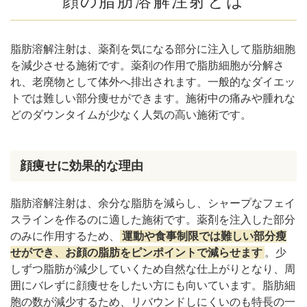
顔の脂肪溶解注射とは
【たるみにくい人の特徴】
たるみにくい施術にするために3つの重要なポイント
脂肪溶解注射は、薬剤を気になる部分に注入して脂肪細胞
適量を注入する
を減少させる施術です。薬剤の作用で脂肪細胞が分解さ
施術部位の見極め
れ、老廃物として体外へ排出されます。一般的なダイエッ
スキンケアとの併用
トでは難しい部分痩せができます。施術中の痛みや腫れな
脂肪溶解注射の“たるみ予防”アフターケア完全
どのダウンタイムが少なく人気の高い施術です。
ガイド
施術後に避けたいNG習慣とセルフケアの基本
顔の引き締めに効く生活習慣
顔痩せに効果的な理由
【姿勢を意識する】
【水分補給】
脂肪溶解注射は、余分な脂肪を減らし、シャープなフェイ
【食事のバランス】
スラインを作るのに適した施術です。薬剤を注入した部分
忙しい人ほど効果を感じやすい「ながらケア」
のみに作用するため、
運動や食事制限では難しい部分瘦
活用術
せができ、お顔の脂肪をピンポイントで減らせます
。少
しずつ脂肪が減少していくため自然な仕上がりとなり、周
脂肪溶解注射で失敗・後悔しないためにはクリニック
選びが重要
囲にバレずに顔痩せをしたい方にも向いています。脂肪細
胞の数が減少するため、リバウンドしにくいのも特長の一
医師やクリニックの実績を確認する