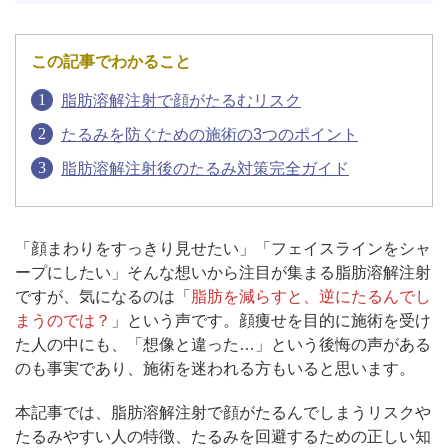
アフターケア
オンライン診療
この記事でわかること
脂肪溶解注射で顔がたるむリスク
たるみを防ぐための施術の3つのポイント
よくあるご質問
脂肪溶解注射後のたるみ対策完全ガイド
美容ブログ
「顔まわりをすっきり見せたい」「フェイスラインをシャ
ープにしたい」そんな想いから注目が集まる脂肪溶解注射
オンラインショップ
ですが、気になるのは「
脂肪を減らすと、逆にたるんでし
まうのでは？
」という声です。顔痩せを目的に施術を受け
た人の中にも、「想像と違った…」という後悔の声がある
LINE予約
WEB予約
のも事実であり、施術を迷われる方もいると思います。
本記事では、脂肪溶解注射で顔がたるんでしまうリスクや
たるみやすい人の特徴、たるみを回避するための正しい知