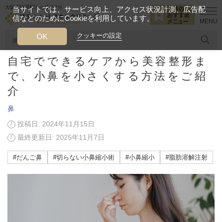
大阪西梅田駅から徒歩2分
当サイトでは、サービス向上、アクセス状況計測、広告配
信などのためにCookieを利用しています。
HOME
美容ブログ
鼻
自宅でできるケアから美容整形まで、小鼻
クッキーの設定
OK
自宅でできるケアから美容整形ま
人気のワード
糸リフト
ヒアルロン酸
リジュランアイ
頭皮
で、小鼻を小さくする方法をご紹
介
今月のおすすめメニュー
鼻
当クリニック月替わりのおすすめのメニュー
投稿日: 2024年11月15日
最終更新日: 2025年11月7日
プライベートスキンクリニックが
選ばれる理由
#だんご鼻
#切らない小鼻縮小術
#小鼻縮小
#脂肪溶解注射
クリニックについて