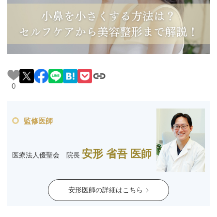
料金一覧
施術症例
初めての方へ
0
お悩みで探す
施術メニュー
監修医師
医師の
安形 省吾 医師
医療法人優聖会 院長
医師紹介
スケジュール
安形医師の詳細はこちら
予約方法に
アクセス
ついて
西梅田から徒歩2分