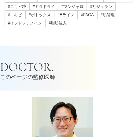
#ニキビ跡
#ミラドライ
#マンジャロ
#リジュラン
#ニキビ
#ボトックス
#Eライン
#FAGA
#肌管理
#イソトレチノイン
#脂肪注入
DOCTOR.
このページの監修医師