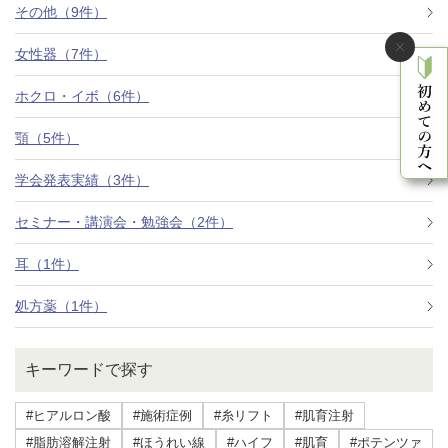
その他（9件）
女性器（7件）
ホクロ・イボ（6件）
顎（5件）
学会発表実績（3件）
セミナー・講演会・勉強会（2件）
耳（1件）
処方薬（1件）
キーワードで探す
#ヒアルロン酸
#施術症例
#糸リフト
#肌育注射
#脂肪溶解注射
#ほうれい線
#ハイフ
#肌育
#ポテンツァ