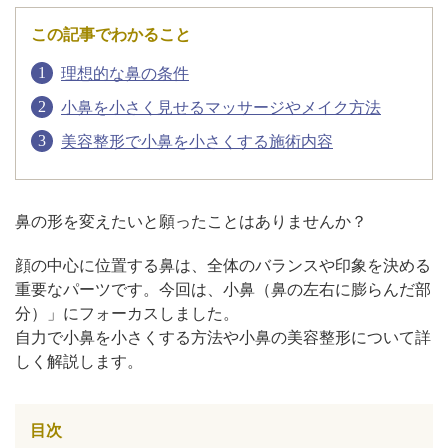
この記事でわかること
アフターケア
オンライン診療
理想的な鼻の条件
小鼻を小さく見せるマッサージやメイク方法
美容整形で小鼻を小さくする施術内容
よくあるご質問
美容ブログ
鼻の形を変えたいと願ったことはありませんか？
顔の中心に位置する鼻は、全体のバランスや印象を決める
オンラインショップ
重要なパーツです。今回は、小鼻（鼻の左右に膨らんだ部
分）」にフォーカスしました。
自力で小鼻を小さくする方法や小鼻の美容整形について詳
LINE予約
WEB予約
しく解説します。
目次