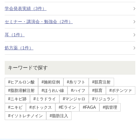
学会発表実績（3件）
セミナー・講演会・勉強会（2件）
耳（1件）
処方薬（1件）
キーワードで探す
#ヒアルロン酸
#施術症例
#糸リフト
#肌育注射
#脂肪溶解注射
#ほうれい線
#ハイフ
#肌育
#ポテンツァ
#ニキビ跡
#ミラドライ
#マンジャロ
#リジュラン
#ニキビ
#ボトックス
#Eライン
#FAGA
#肌管理
#イソトレチノイン
#脂肪注入