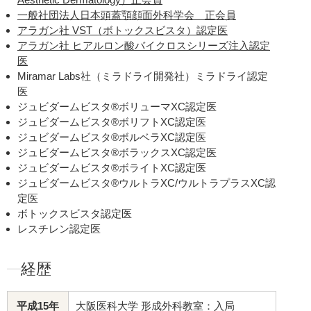
一般社団法人日本頭蓋顎顔面外科学会 正会員
アラガン社 VST（ボトックスビスタ）認定医
アラガン社 ヒアルロン酸バイクロスシリーズ注入認定
医
Miramar Labs社（ミラドライ開発社）ミラドライ認定
医
ジュビダームビスタ®ボリューマXC認定医
ジュビダームビスタ®ボリフトXC認定医
ジュビダームビスタ®ボルベラXC認定医
ジュビダームビスタ®ボラックスXC認定医
ジュビダームビスタ®ボライトXC認定医
ジュビダームビスタ®ウルトラXC/ウルトラプラスXC認
定医
ボトックスビスタ認定医
レスチレン認定医
経歴
平成15年
大阪医科大学 形成外科教室：入局