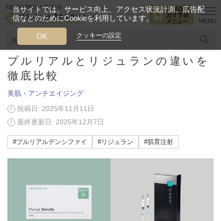
大阪西梅田駅から徒歩2分
当サイトでは、サービス向上、アクセス状況計測、広告配
信などのためにCookieを利用しています。
HOME
美容ブログ
美肌・アンチエイジング
プルリアルとリジュ
クッキーの設定
OK
プルリアルとリジュランの違いを
人気のワード
糸リフト
ヒアルロン酸
リジュランアイ
頭皮
徹底比較
美肌・アンチエイジング
今月のおすすめメニュー
投稿日: 2025年11月11日
当クリニック月替わりのおすすめのメニュー
最終更新日: 2025年12月7日
プライベートスキンクリニックが
#プルリアルデンシファイ
#リジュラン
#肌育注射
選ばれる理由
クリニックについて