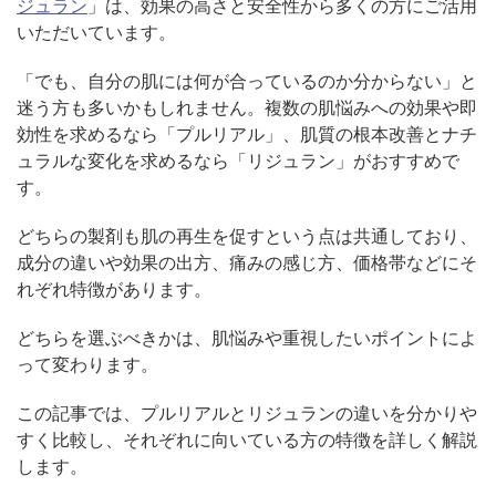
ジュラン
」は、効果の高さと安全性から多くの方にご活用
いただいています。
「でも、自分の肌には何が合っているのか分からない」と
迷う方も多いかもしれません。複数の肌悩みへの効果や即
効性を求めるなら「プルリアル」、肌質の根本改善とナチ
ュラルな変化を求めるなら「リジュラン」がおすすめで
す。
どちらの製剤も肌の再生を促すという点は共通しており、
成分の違いや効果の出方、痛みの感じ方、価格帯などにそ
れぞれ特徴があります。
どちらを選ぶべきかは、肌悩みや重視したいポイントによ
公式SNS
って変わります。
この記事では、プルリアルとリジュランの違いを分かりや
すく比較し、それぞれに向いている方の特徴を詳しく解説
井畑 峰紀 医師
安形省吾 医師
します。