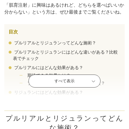
「肌育注射」に興味はあるけれど、どちらを選べばいいか
分からない」という方は、ぜひ最後までご覧くださいね。
目次
プルリアルとリジュランってどんな施術？
プルリアルとリジュランにはどんな違いがある？比較
表でチェック
プルリアルにはどんな効果がある？
期待できる効果とは？
すべて表示
プルリアルが向いているのはどんな人？
リジュランにはどんな効果がある？
期待できる効果とは？
リジュランが向いているのはどんな人？
プルリアルとリジュランってどん
自分にはどっちが合っている？迷った時の判断基準
選ぶときに意識したいポイント
な施術？