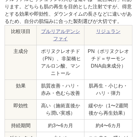
ります。どちらも肌の再生を目的とした注射ですが、得意
とする効果や即効性、ダウンタイムの長さなどに違いがあ
るため、自分の肌悩みに合った製剤選びが大切です。
比較項目
プルリアルデンシ
リジュラン
ファイ
主成分
ポリヌクレオチド
PN（ポリヌクレオ
（PN）、非架橋ヒ
チド＝サーモン
アルロン酸、マン
DNA由来成分）
ニトール
効果
肌質改善・ハリ・
肌再生・小じわ・
赤み・色むら改善
ハリ・弾力
即効性
高い（施術直後か
緩やか（1〜2週間
ら潤い実感）
後から再生効果）
持続期間
約3〜6カ月
約4〜6カ月