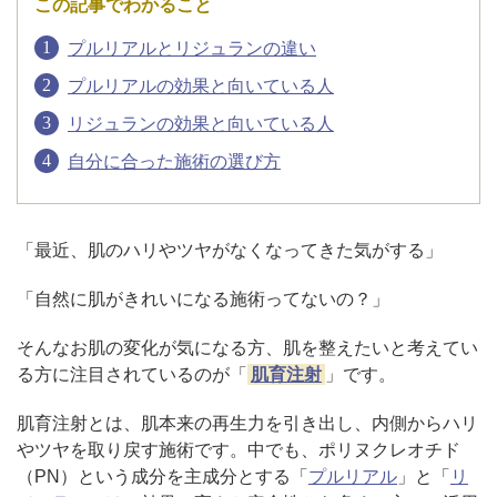
この記事でわかること
プルリアルとリジュランの違い
アフターケア
オンライン診療
プルリアルの効果と向いている人
リジュランの効果と向いている人
自分に合った施術の選び方
よくあるご質問
美容ブログ
「最近、肌のハリやツヤがなくなってきた気がする」
「自然に肌がきれいになる施術ってないの？」
オンラインショップ
そんなお肌の変化が気になる方、肌を整えたいと考えてい
る方に注目されているのが「
肌育注射
」です。
LINE予約
WEB予約
肌育注射とは、肌本来の再生力を引き出し、内側からハリ
やツヤを取り戻す施術です。中でも、ポリヌクレオチド
（PN）という成分を主成分とする「
プルリアル
」と「
リ