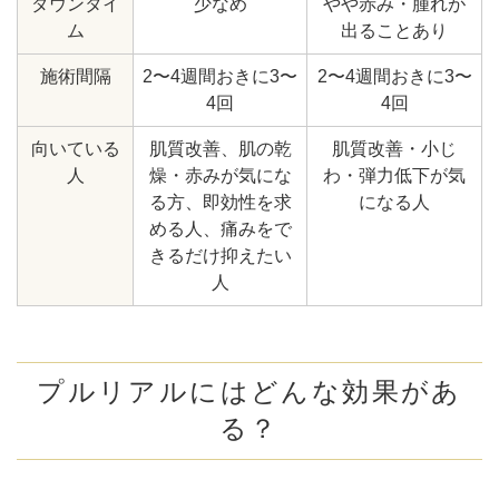
ダウンタイ
少なめ
やや赤み・腫れが
ム
出ることあり
施術間隔
2〜4週間おきに3〜
2〜4週間おきに3〜
4回
4回
向いている
肌質改善、肌の乾
肌質改善・小じ
人
燥・赤みが気にな
わ・弾力低下が気
る方、即効性を求
になる人
める人、痛みをで
きるだけ抑えたい
人
プルリアルにはどんな効果があ
る？