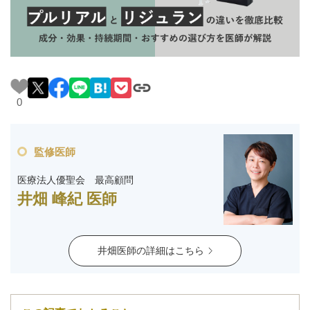
料金一覧
施術症例
初めての方へ
0
監修医師
お悩みで探す
施術メニュー
医療法人優聖会 最高顧問
井畑 峰紀 医師
医師の
医師紹介
スケジュール
井畑医師の詳細はこちら
予約方法に
アクセス
ついて
西梅田から徒歩2分