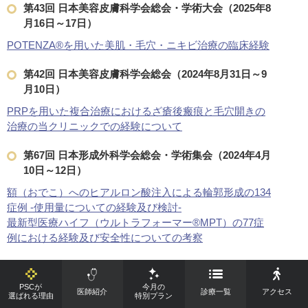
第43回 日本美容皮膚科学会総会・学術大会（2025年8
月16日～17日）
POTENZA®を用いた美肌・毛穴・ニキビ治療の臨床経験
第42回 日本美容皮膚科学会総会（2024年8月31日～9
月10日）
PRPを用いた複合治療におけるざ瘡後瘢痕と毛穴開きの
治療の当クリニックでの経験について
第67回 日本形成外科学会総会・学術集会（2024年4月
10日～12日）
額（おでこ）へのヒアルロン酸注入による輪郭形成の134
症例 -使用量についての経験及び検討-
最新型医療ハイフ（ウルトラフォーマー®MPT）の77症
例における経験及び安全性についての考察
井畑医師の詳細はこちら
PSCが
今月の
医師紹介
診療一覧
アクセス
選ばれる理由
特別プラン