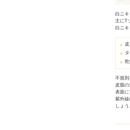
白ニキ
主にT
白ニキ
皮
タ
乾
不規則
皮脂の
表面に
紫外線
しょう