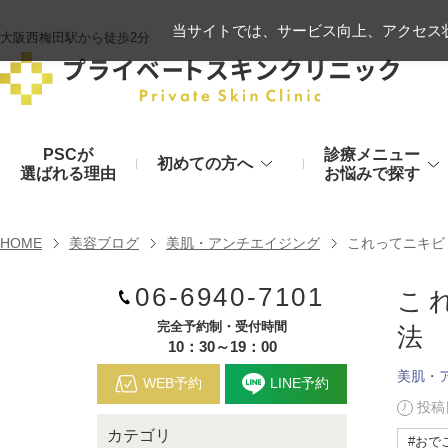
当サイトでは、サービス向上、アクセス状
大阪西梅田駅から徒歩2分
PSCが
診療メニュー
初めての方へ
選ばれる理由
お悩みで探す
施術の流れ
ヒアルロン酸リフト
HOME
美容ブログ
美肌・アンチエイジング
これってニキビ
顔のお悩み
肌
06-6940-7101
モフィウス8
初診時のお持物
こ
シワ・たるみ
美肌・アン
完全予約制・受付時間
法
ヒアルロン酸やハイフ、糸リフトなど
医療の力で美肌へ
VOVリフト
お支払いについて
10：30～19：00
美肌・
目元・二重
シミ・くす
WEB予約
LINE予約
ボトックス注射（シワ）
埋没法から切開法まで
レーザーや光治療
投稿日
カテゴリ
スネコス注射
#おで