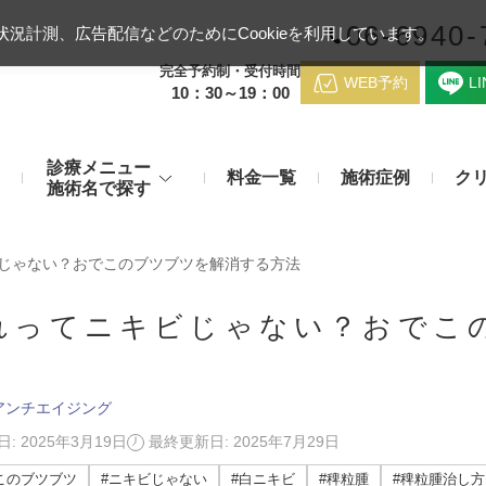
06-6940-
況計測、広告配信などのためにCookieを利用しています。
完全予約制・受付時間
WEB予約
L
10：30～19：00
診療メニュー
料金一覧
施術症例
ク
施術名で探す
梅田クリニッ
デンシティ
医療ハイ
じゃない？おでこのブツブツを解消する方法
のお悩み
身体のお悩み
マッサージピール（コラーゲンピール）
テスリフト
医師紹介
れってニキビじゃない？おでこ
メディカルダイエット・痩身治
チエイジング
療
アンカーX
糸リフト
脂肪溶解注射など
アクセス
アンチエイジング
み・肝斑
わきが・多汗症
リジュラン注射（高濃度サーモン注射）
貴族フィ
予約方法
など豊富な施術で治療
: 2025年3月19日
最終更新日: 2025年7月29日
切らない施術もご用意
バッカルファット除去術（頬脂肪除去術）
ショッピ
このブツブツ
#ニキビじゃない
#白ニキビ
#稗粒腫
#稗粒腫治し方