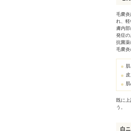
毛嚢炎
れ、軽
膚内部
発症の
抗菌薬
毛嚢炎
肌
皮
肌
既に上
う。
白ニ