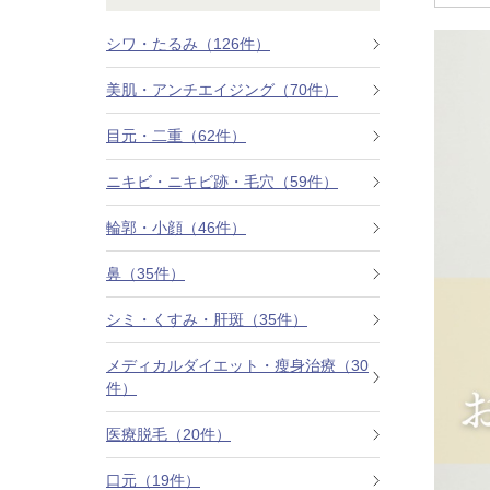
鼻
ニキビ・ニ
ナチュラルな美鼻を実現
ニキビ跡・毛穴の
スキンボトックス（マイクロボトックス）
シワ・たるみ（126件）
美肌・アンチエイジング（70件）
輪郭・小顔
ほくろ・イ
涙袋ヒアルロン酸注射
切らない施術や顔に傷が残りにくい施術など
一人ひとりにあっ
目元・二重（62件）
脂肪注入
口元
美容再生医
ニキビ・ニキビ跡・毛穴（59件）
ふっくら唇、自然な口元を実現
お肌の若返りを目
グラマラスライン形成（タレ目形成）
輪郭・小顔（46件）
顎
目尻切開法
鼻（35件）
理想のフェイスラインに
上眼瞼たるみ取り
シミ・くすみ・肝斑（35件）
ヒアルロン酸注射（鼻）
メディカルダイエット・瘦身治療（30
件）
小鼻縮小整形術（鼻翼縮小術）
医療脱毛（20件）
切らない小鼻縮小術
口元（19件）