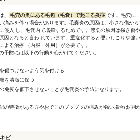
は、
毛穴の奥にある毛包（毛嚢）で起こる炎症
です。毛穴に
い痛みを伴う場合があります。毛嚢炎の原因は、小さな傷から
に侵入 し、毛嚢内で増殖するためです。感染の原因は掻き傷
原因となると言わ れています。重症化すると硬いしこりや強
による治療 （内服・外用）が必要です。
の予防には以下の行動を心がけてください。
を傷つけないよう気を付ける
膚を清潔に保つ
の免疫を低下させないことが毛嚢炎の予防になります。
記の特徴がある方やおでこのブツブツの痛みが強い場合は症状
キビ