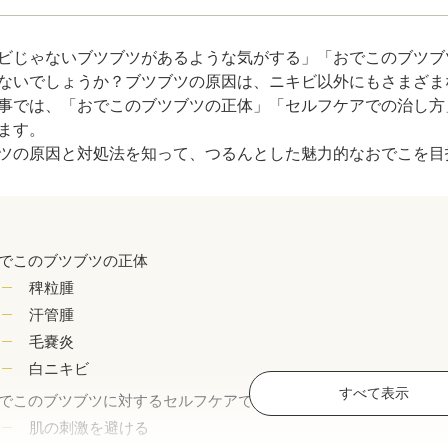
ジュベルック（Juvelook）
トXC）
ビじゃないブツブツがあるような気がする」「おでこのブツブ
プロファイロ
プルリア
ないでしょうか？ブツブツの原因は、ニキビ以外にもさまざま
事では、「おでこのブツブツの正体」「セルフケアでの治し方
レーザートーニング（メドライトC6）
IPL光治療
ます。
ツの原因と対処法を知って、つるんとした魅力的なおでこを目
美白内服薬 シナール・トラネキサム酸
トレチノ
ヴェルベットスキン
ヴァンパ
ケミカルピーリング
イソトレ
でこのブツブツの正体
稗粒腫
電気焼灼器（モノポーラー）
真皮線維
汗管腫
毛嚢炎
サクセンダ・リベルサス
痩美茶
白ニキビ
すべて表示
でこのブツブツに対するセルフケアでの予防や改善方法
脂肪溶解注射（メソセラピー）
ダイエッ
肌の刺激を避ける