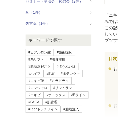
セミナー・講演会・勉強会（2件）
療法）
耳（1件）
「ニキ
ジャルプロスーパーハイドロ
みでは
処方薬（1件）
この記
ルメッカ
してい
キーワードで探す
ブツブ
シミ取りレーザー（Q-YAGレーザー）
#ヒアルロン酸
#施術症例
ハイドラフェイシャル
目次
#糸リフト
#肌育注射
#脂肪溶解注射
#ほうれい線
ミラノリピールボディ
お
#ハイフ
#肌育
#ポテンツァ
#ニキビ跡
#ミラドライ
CO2高周波レーザー（Esprit）
#マンジャロ
#リジュラン
脂肪由来幹細胞点滴
#ニキビ
#ボトックス
#Eライン
#FAGA
#肌管理
お
美脚（ふくらはぎ）ボトックス
#イソトレチノイン
#脂肪注入