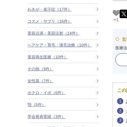
カベリン（カベルライン・Kabelline）
わきが・多汗症（17件）
+1
コスメ・サプリ（16件）
こめかみのヒアルロン酸注射
美容点滴・美容注射（14件）
チンセラプラス（Cincelar+）
監
ヘアケア・育毛・薄毛治療（10件）
医療
ボトックス注射（ガミースマイル・口角アッ
プ）
美容再生医療（10件）
その他（9件）
人中短縮ボトックス
女性器（7件）
クレヴィエル注入
この
ホクロ・イボ（6件）
ダーマペン4
顎（5件）
ケアシス
学会発表実績（3件）
ACRS療法（自己血サイトカインリッチ注入