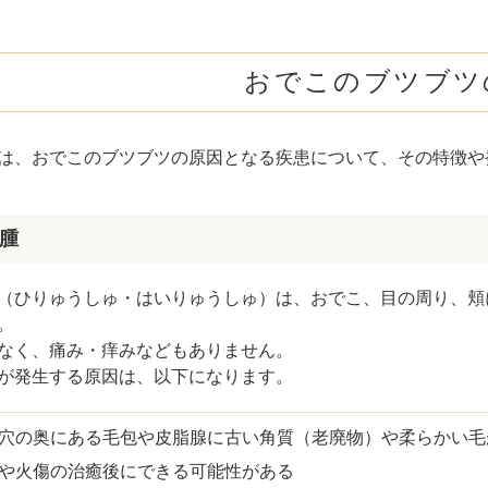
保湿の徹底
ボトックス注射 （多汗症）
わきが（
紫外線対策
女性医療脱毛
女性の薄
生活習慣の改善
おでこのブツブツ
クリニックへの受診
乳輪縮小術
陥没乳頭
容クリニックでの治療法
は、おでこのブツブツの原因となる疾患について、その特徴や
ケミカルピーリング
小陰唇縮小術
クリトリ
ミラノリピール
白玉点滴（グルタチオン）
NMN点
とめ
腫
サイトカイン（ベビースキン）点滴
美白点滴
（ひりゅうしゅ・はいりゅうしゅ）は、おでこ、目の周り、頬に
。
肩こりボトックス
ニンニク
なく、痛み・痒みなどもありません。
が発生する原因は、以下になります。
若返り（アンチエイジング）点滴
ニキビ・
高濃度ビタミンC点滴
アフター
穴の奥にある毛包や皮脂腺に古い角質（老廃物）や柔らかい毛
や火傷の治癒後にできる可能性がある