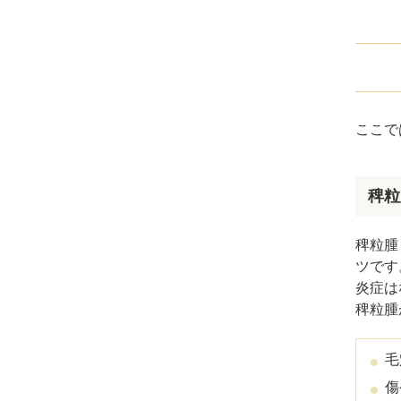
ミラドライ
ジェントルマックスプロプラス
頭皮注射
美
ここで
乳頭縮小術
ピアスの穴あけ
ま
稗粒
エクソソーム点滴
稗粒腫
ツです
プラセンタ注射
炎症は
稗粒腫
疲労回復点滴
アレルギー点滴
毛
傷