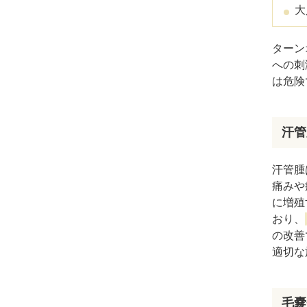
ガウディスキン（GAUDISKIN）
大
シスペラ（Cyspera）
ターン
への刺
は危険
汗管
汗管腫
痛みや
に増殖
おり、
の改善
適切な
毛嚢