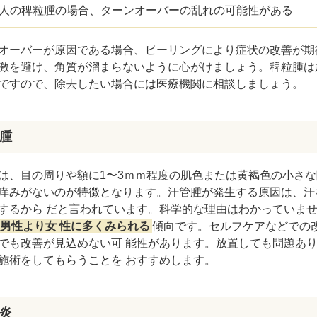
ZO SKIN HEALTH（ゼオスキンヘルス）
ナノメッ
人の稗粒腫の場合、ターンオーバーの乱れの可能性がある
オーバーが原因である場合、ピーリングにより症状の改善が期
激を避け、角質が溜まらないように心がけましょう。稗粒腫は
ですので、除去したい場合には医療機関に相談しましょう。
腫
は、目の周りや額に1〜3ｍｍ程度の肌色または黄褐色の小さな
痒みがないのが特徴となります。汗管腫が発生する原因は、汗
するから だと言われています。科学的な理由はわかっていま
男性より女 性に多くみられる
傾向です。セルフケアなどでの
でも改善が見込めない可 能性があります。放置しても問題あ
施術をしてもらうことを おすすめします。
炎