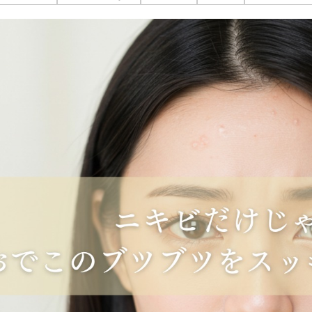
オンライン診
キビ跡・毛穴
医療脱毛
悩みを改善
医師による肌診断でマシンを使い分け
ヒアルロニダーゼ
アップニ
アフターケア
ボ
ヘアケア・育毛・薄毛治療
二重切開法
二重埋没
た治療をご提案
内服治療や頭皮注射など
よくあるご質
切らない眼瞼下垂（埋没法）手術
下瞼脂肪
療
豊胸・バスト
指す再生医療
経験豊富な形成外科出身医師による丁寧な施術
上瞼脂肪除去
目頭切開
女性器
下眼瞼たるみ取り
眉下切開
デリケートなお悩みもお気軽にご相談ください
二重糸とり手術
眼瞼下垂
耳
ピアスの穴あけもお任せください
切らない・糸だけでつくる美鼻整形！
鼻プロテ
耳介軟骨移植（鼻）
鼻尖形成
切らない鼻尖形成術
だんご鼻