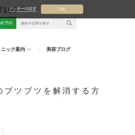
7101
クッキーの設定
OK
FOLLOW US
INE予約
リニック案内
美容ブログ
クについて
フ（ウルトラフォーマーMPT）
その他のお悩み
（TESS LIFT）
のブツブツを解消する方
注射・点滴治療
プラセンタ注射、白玉点滴など
（スレッドリフト）
処方薬
ラー
アフターピルや美白内服薬など
ングリフト（ウルトラVリフト）