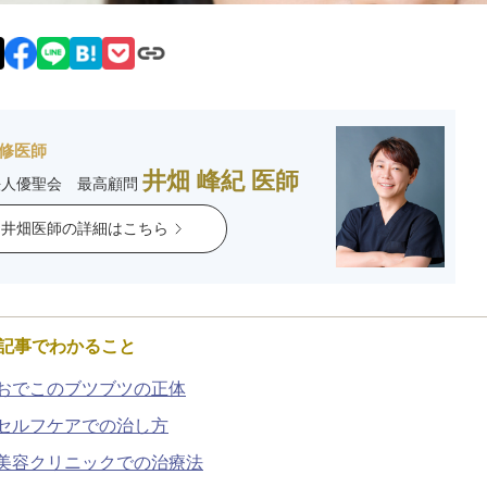
脂肪吸引注射
額（おで
頬のヒアルロン酸注射
FatX 
エラボトックス注射
ヒアルロ
修医師
井畑 峰紀 医師
法人優聖会 最高顧問
Cカールリップ
スマイル
井畑医師の詳細はこちら
ヒアルロン酸注入（顎）
Vシェイ
プロテーゼ手術（顎）
ポテンツ
記事でわかること
ベビーコラーゲン
メソガン
おでこのブツブツの正体
セルフケアでの治し方
水光注射
PRP皮
美容クリニックでの治療法
スキンバ