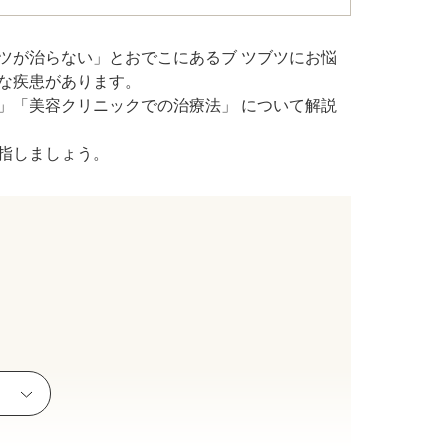
ツが治らない」とおでこにあるブ ツブツにお悩
ル デンシファイ
な疾患があります。
」「美容クリニックでの治療法」 について解説
（Forma α）
指しましょう。
イン・ハイドロキノン療法
イアフェイシャル
チノイン（ニキビ治療薬）
芽細胞移植術
ト点滴（脂肪燃焼）