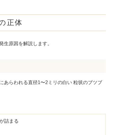
腋臭）手術
毛治療（FAGA）
の正体
手術
発生原因を解説します。
ス包茎術
滴
（トラネキサム酸）
あらわれる直径1〜2ミリの白い 粒状のブツブ
注射
肌荒れ点滴
ピル
が詰まる