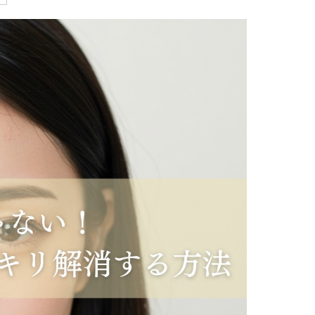
療
コスメ・サプリ
クリニック専売のスキンケアやなど
ーク（後天性眼瞼下垂の点眼治療）
法
問
取り（経結膜的下眼瞼脱脂術）
法
（眉下リフト）
手術
ーゼ（隆鼻術）
術（鼻尖縮小術）
脂肪溶解注射