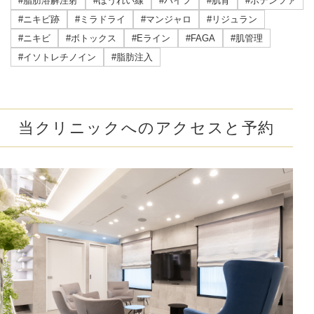
#脂肪溶解注射
#ほうれい線
#ハイフ
#肌育
#ポテンツァ
#ニキビ跡
#ミラドライ
#マンジャロ
#リジュラン
#ニキビ
#ボトックス
#Eライン
#FAGA
#肌管理
#イソトレチノイン
#脂肪注入
当クリニックへのアクセスと予約