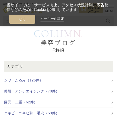
大阪西梅田駅から徒歩2分
当サイトでは、サービス向上、アクセス状況計測、広告配
信などのためにCookieを利用しています。
HOME
解消
クッキーの設定
OK
COLUMN.
人気のワード
糸リフト
ヒアルロン酸
リジュランアイ
頭皮
美容ブログ
#解消
今月のおすすめメニュー
当クリニック月替わりのおすすめのメニュー
カテゴリ
プライベートスキンクリニックが
選ばれる理由
シワ・たるみ（126件）
美肌・アンチエイジング（70件）
クリニックについて
目元・二重（62件）
ニキビ・ニキビ跡・毛穴（59件）