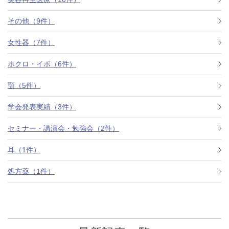
その他（9件）
アフターケア
オンライン診療
女性器（7件）
ホクロ・イボ（6件）
よくあるご質問
顎（5件）
学会発表実績（3件）
美容ブログ
セミナー・講演会・勉強会（2件）
オンラインショップ
耳（1件）
処方薬（1件）
LINE予約
WEB予約