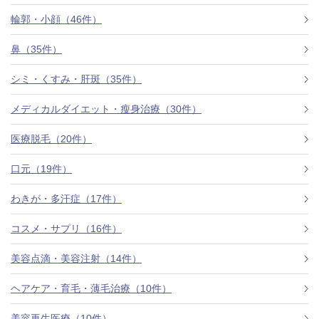
料金一覧
輪郭・小顔（46件）
施術症例
鼻（35件）
シミ・くすみ・肝斑（35件）
初めての方へ
メディカルダイエット・瘦身治療（30件）
医療脱毛（20件）
お悩みで探す
施術メニュー
口元（19件）
わきが・多汗症（17件）
医師の
コスメ・サプリ（16件）
医師紹介
スケジュール
美容点滴・美容注射（14件）
予約方法に
ヘアケア・育毛・薄毛治療（10件）
アクセス
ついて
西梅田から徒歩2分
美容再生医療（10件）