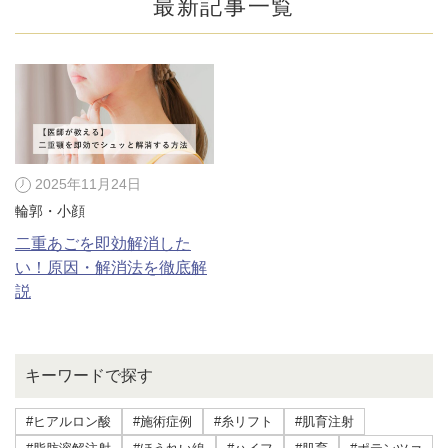
最新記事一覧
2025年11月24日
輪郭・小顔
二重あごを即効解消した
い！原因・解消法を徹底解
説
公式SNS
キーワードで探す
井畑 峰紀 医師
安形省吾 医師
#ヒアルロン酸
#施術症例
#糸リフト
#肌育注射